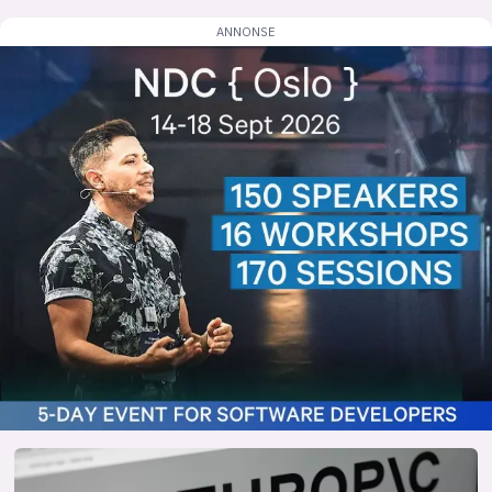
lys modus
mørk modus
nyhetsbrev
kode24-klubben
LinkedIn
Bluesky
Facebook
annonsepriser
annonseguide
suksesshistorier