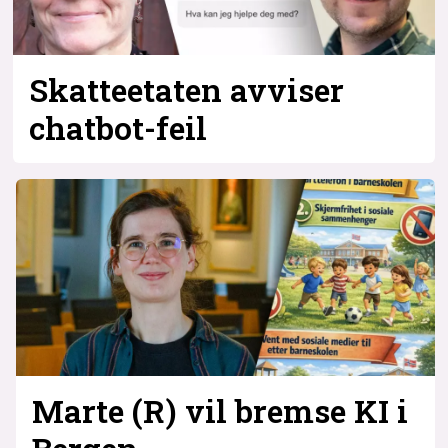
Skatteetaten avviser
chatbot-feil
Marte (R) vil bremse KI i