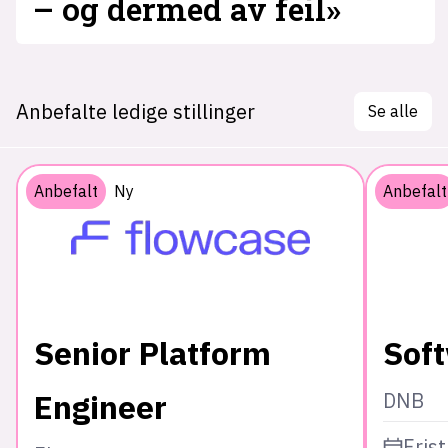
– og dermed av feil»
Anbefalte ledige stillinger
Se alle
Anbefalt
Ny
Anbefalt
Senior Platform
Sof
Engineer
DNB
Frist