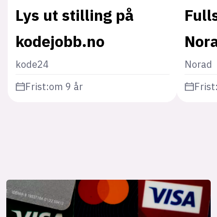
Lys ut stilling på
Full
kodejobb.no
Nor
kode24
Norad
Frist:
om 9 år
Frist