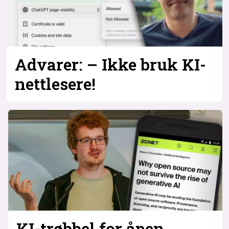
Advarer: – Ikke bruk KI-
nettlesere!
KI-trøbbel for åpen