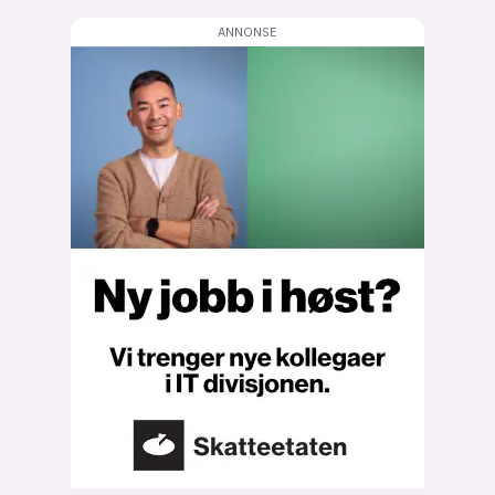
lys modus
mørk modus
nyhetsbrev
kode24-klubben
LinkedIn
Bluesky
Facebook
annonsepriser
annonseguide
suksesshistorier