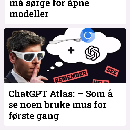
må sørge for åpne
modeller
ChatGPT Atlas: – Som å
se noen bruke mus for
første gang