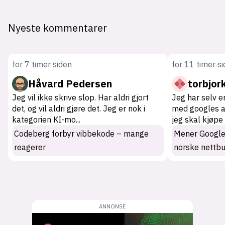
Nyeste kommentarer
for 7 timer siden
for 11 timer s
Håvard Pedersen
torbjor
Jeg vil ikke skrive slop. Har aldri gjort
Jeg har selv er
det, og vil aldri gjøre det. Jeg er nok i
med googles ai
kategorien KI-mo
...
jeg skal kjøpe
Codeberg forbyr vibbekode – mange
Mener Googles 
reagerer
norske nettbu