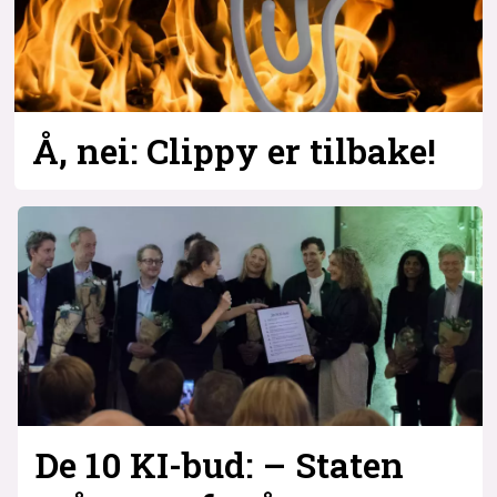
Å, nei: Clippy er tilbake!
De 10 KI-bud: – Staten