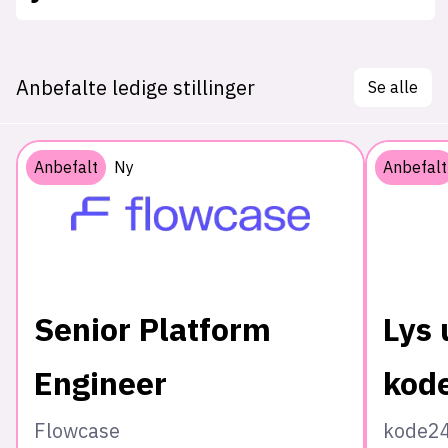
Anbefalte ledige stillinger
Se alle
Anbefalt
Ny
Anbefalt
Senior Platform
Lys 
Engineer
kod
Flowcase
kode2