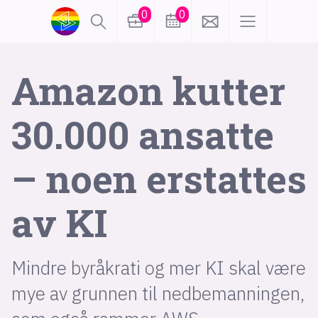
0
0
lønn
KI
Amazon kutter
30.000 ansatte
karriere
meninger
– noen erstattes
utdanning
sikkerhet
kontor
frontend
backend
apputvikling
av KI
devops
IoT
design
Mindre byråkrati og mer KI skal være
tilgjengelighet
ukas koder
inn/ut
mye av grunnen til nedbemanningen,
hobby