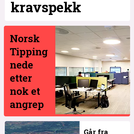
krav­spekk
Norsk
Tipping
nede
etter
nok et
angrep
Går fra