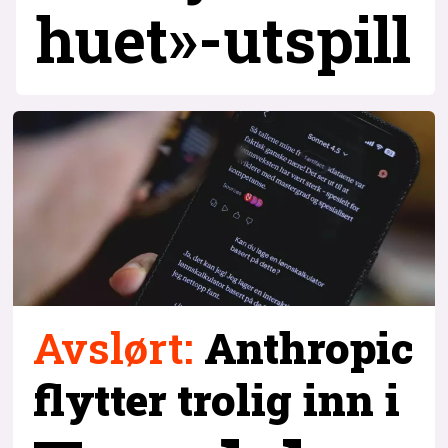
huet»-utspill
Avslørt
:
Anthropic
flytter trolig inn i