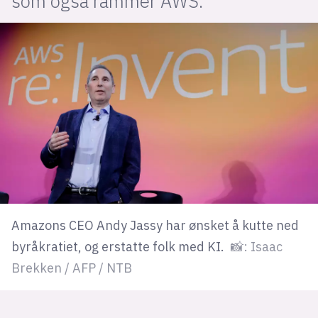
som også rammer AWS.
lys modus
mørk modus
nyhetsbrev
kode24-klubben
LinkedIn
Bluesky
Facebook
Amazons CEO Andy Jassy har ønsket å kutte ned
byråkratiet, og erstatte folk med KI.
📸: Isaac
annonsepriser
Brekken / AFP / NTB
annonseguide
suksesshistorier