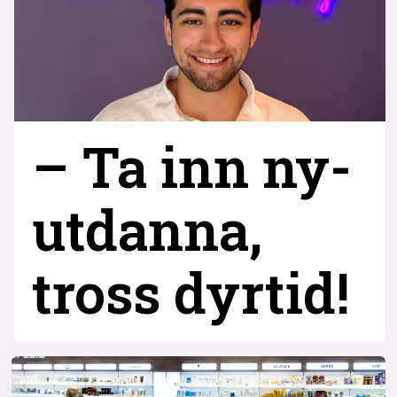
– Ta inn ny­
utdanna,
tross dyrtid!