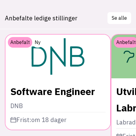
Anbefalte ledige stillinger
Se alle
Anbefalt
Ny
Anbefalt
Software Engineer
Utvi
Lab
DNB
Frist:
om 18 dager
Labrad