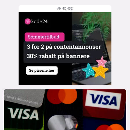
lys modus
mørk modus
nyhetsbrev
kode24-klubben
LinkedIn
Bluesky
Facebook
annonsepriser
annonseguide
suksesshistorier