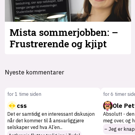
Mista sommer­jobben: –
Frustrerende og kjipt
Nyeste kommentarer
for 1 time siden
for 6 timer sid
css
Ole Pet
Det er samtidig en interessant diskusjon
Absolutt - de
når det kommer til å ansvarliggjøre
meg over, og h
selskaper ved hva AI’en
...
– Jeg er knapt