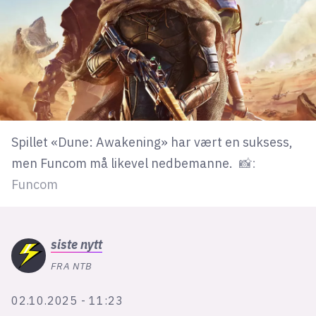
lys modus
mørk modus
nyhetsbrev
kode24-klubben
Spillet «Dune: Awakening» har vært en suksess,
LinkedIn
men Funcom må likevel nedbemanne.
📸:
Bluesky
Funcom
Facebook
siste
nytt
annonsepriser
FRA NTB
annonseguide
suksesshistorier
02.10.2025 - 11:23