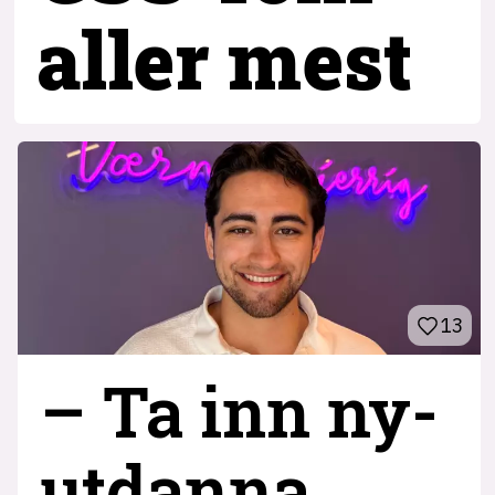
aller mest
13
– Ta inn ny­
utdanna,