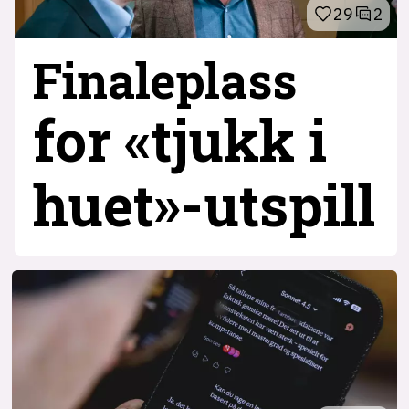
29
2
Finaleplass
for «tjukk i
huet»-utspill