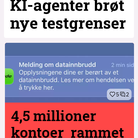
KI-agenter brøt
nye testgrenser
5
2
4,5 millioner
kontoer rammet