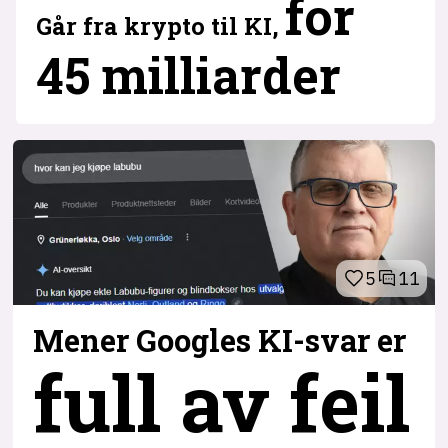
for
Går fra krypto til KI,
45 milliarder
5
11
Mener Googles KI-svar er
full av feil