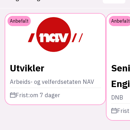
Anbefalt
Anbefalt
Utvikler
Sen
Eng
Arbeids- og velferdsetaten NAV
Frist:
om 7 dager
DNB
Frist