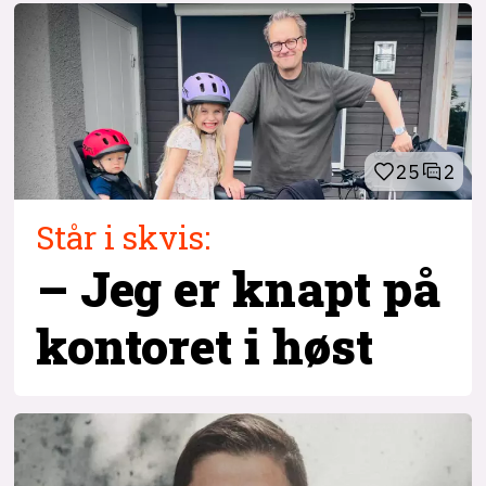
25
2
Står i skvis:
– Jeg er knapt på
kontoret i høst