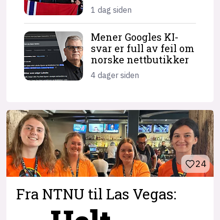
1 dag siden
Mener Googles KI-
svar er full av feil om
norske nettbutikker
4 dager siden
24
Fra NTNU til Las Vegas: