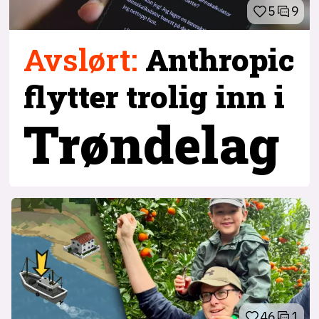
5
9
Avslørt
:
Anthropic
flytter trolig inn i
Trøndelag
46
1