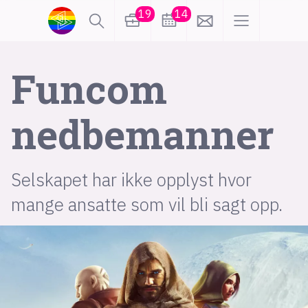
19
14
lønn
KI
Funcom
karriere
meninger
nedbemanner
utdanning
sikkerhet
kontor
Selskapet har ikke opplyst hvor
frontend
backend
apputvikling
mange ansatte som vil bli sagt opp.
devops
IoT
design
tilgjengelighet
ukas koder
inn/ut
hobby