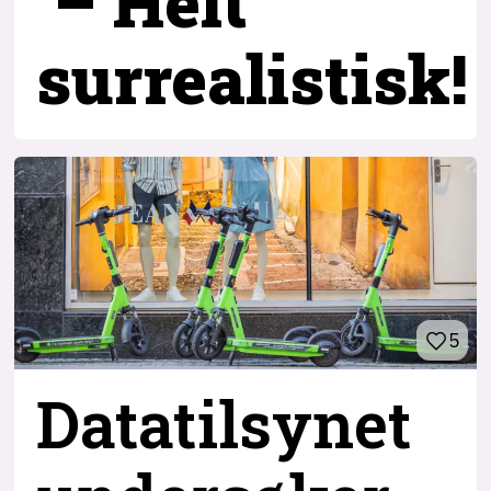
– Helt
surrealistisk!
5
Datatilsynet