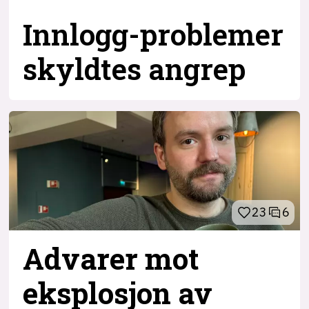
Innlogg-problemer
skyldtes angrep
23
6
Advarer mot
eksplosjon av