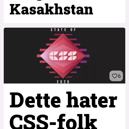
Kasakhstan
6
Dette hater
CSS-folk