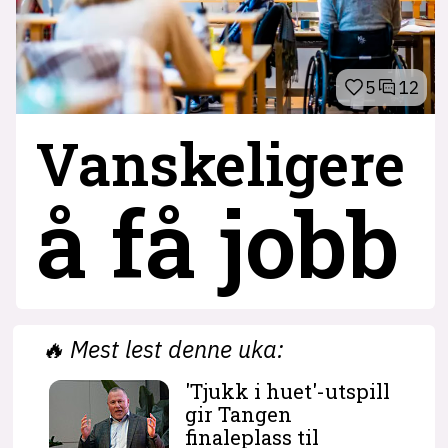
5
12
Vanskeligere
å få jobb
🔥
Mest lest denne uka:
'Tjukk i huet'-utspill
gir Tangen
finaleplass til