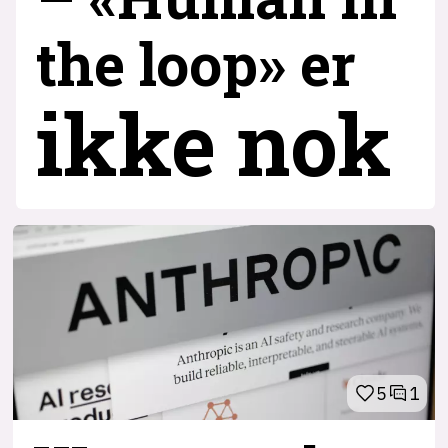
the loop» er
ikke nok
5
1