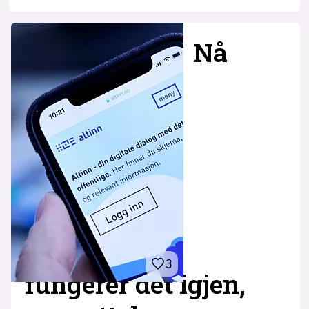
Nå
3
fungerer det igjen,