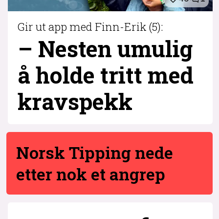
Gir ut app med Finn-Erik (5):
– Nesten umulig
å holde tritt med
krav­spekk
1
Norsk Tipping nede
etter nok et angrep
6