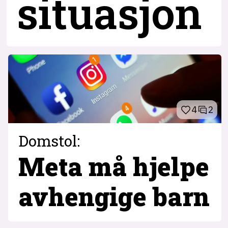
situasjon
4
2
Domstol:
Meta må hjelpe
avhengige barn