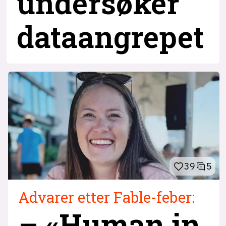
undersøker
dataangrepet
39
5
Advarer etter Fable-feber:
– «Human in