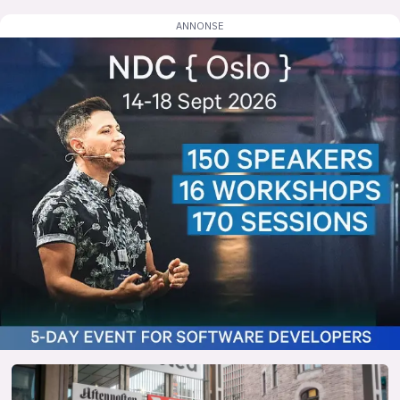
lys modus
mørk modus
nyhetsbrev
kode24-klubben
LinkedIn
Bluesky
Facebook
annonsepriser
annonseguide
suksesshistorier