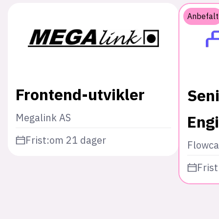
Anbefalt
Frontend-utvikler
Seni
Megalink AS
Eng
Frist:
om 21 dager
Flowca
Frist