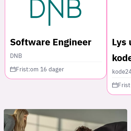
Software Engineer
Lys 
kod
DNB
Frist:
om 16 dager
kode2
Frist