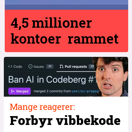
4,5 millioner
kontoer rammet
Mange reagerer:
Forbyr vibbekode