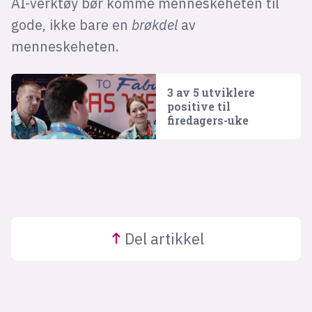
AI-verktøy bør komme menneskeheten til
gode, ikke bare en
brøkdel
av
menneskeheten.
3 av 5 utviklere
positive til
firedagers-uke
Del
artikkel