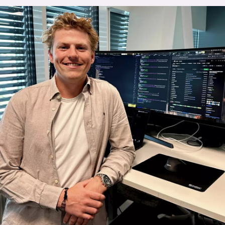
lys modus
mørk modus
nyhetsbrev
kode24-klubben
LinkedIn
Bluesky
Facebook
annonsepriser
annonseguide
suksesshistorier