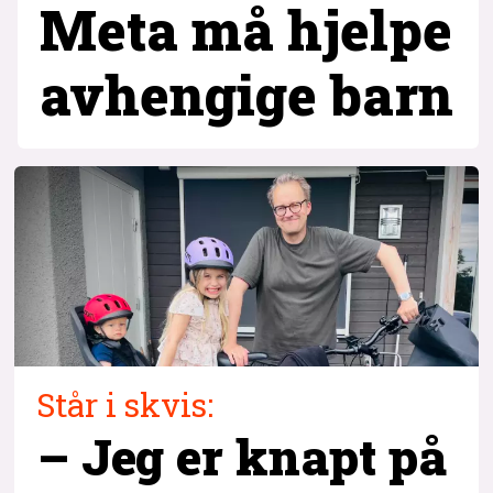
Meta må hjelpe
avhengige barn
Står i skvis:
– Jeg er knapt på