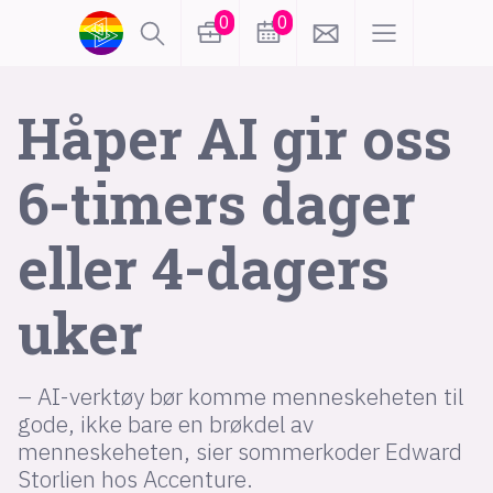
0
0
lønn
KI
Håper AI gir oss
6-timers dager
karriere
meninger
eller 4-dagers
utdanning
sikkerhet
kontor
uker
frontend
backend
apputvikling
devops
IoT
design
– AI-verktøy bør komme menneskeheten til
tilgjengelighet
ukas koder
inn/ut
gode, ikke bare en brøkdel av
menneskeheten, sier sommerkoder Edward
hobby
Storlien hos Accenture.