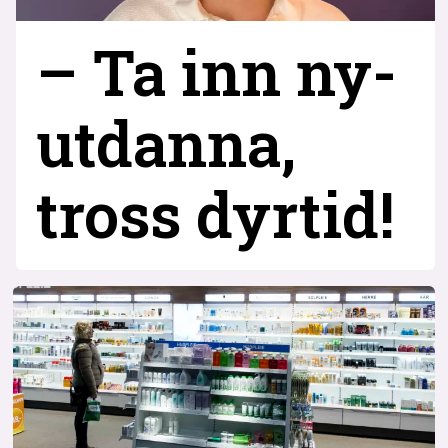
– Ta inn ny­
utdanna,
tross dyrtid!