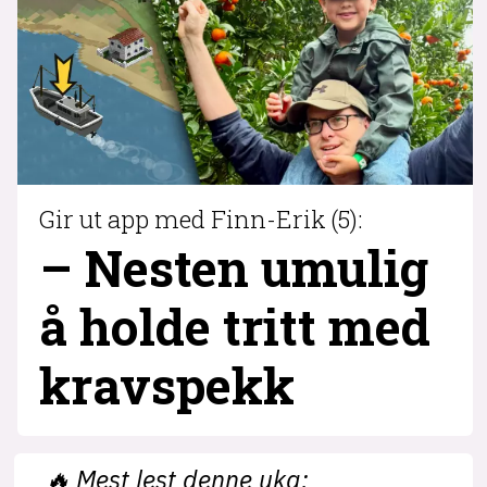
Gir ut app med Finn-Erik (5):
– Nesten umulig
å holde tritt med
krav­spekk
🔥
Mest lest denne uka: