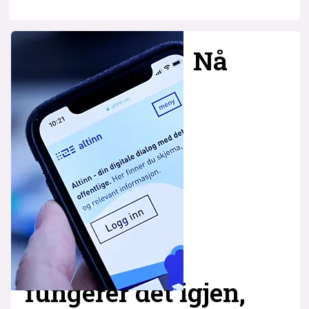
Nå
fungerer det igjen,