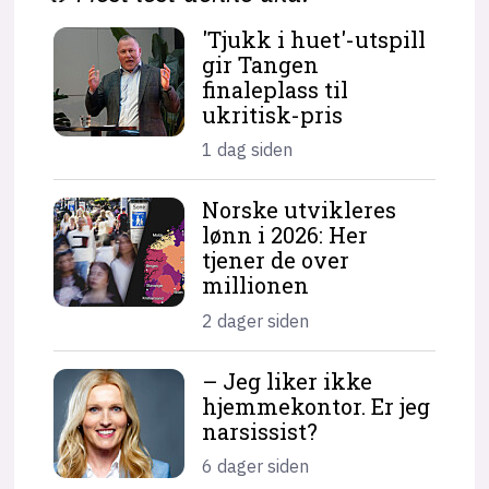
'Tjukk i huet'-utspill
gir Tangen
finaleplass til
ukritisk-pris
1 dag siden
Norske utvikleres
lønn i 2026: Her
tjener de over
millionen
2 dager siden
– Jeg liker ikke
hjemme­kontor. Er jeg
narsissist?
6 dager siden