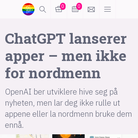
0
0
lønn
KI
ChatGPT lanserer
apper – men ikke
karriere
meninger
for nordmenn
utdanning
sikkerhet
kontor
frontend
backend
apputvikling
OpenAI ber utviklere hive seg på
nyheten, men lar deg ikke rulle ut
devops
IoT
design
appene eller la nordmenn bruke dem
tilgjengelighet
ukas koder
inn/ut
ennå.
hobby