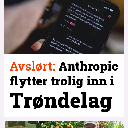
Avslørt
:
Anthropic
flytter trolig inn i
Trøndelag