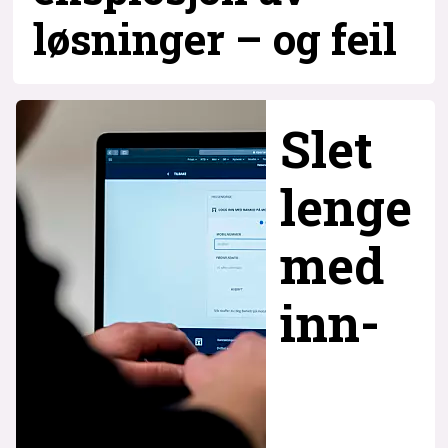
løsninger – og
feil
Slet
lenge
med
inn­