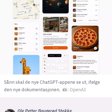
lys modus
mørk modus
nyhetsbrev
kode24-klubben
LinkedIn
Bluesky
Facebook
Sånn skal de nye ChatGPT-appene se ut, ifølge
annonsepriser
den nye dokumentasjonen.
📸: OpenAI
annonseguide
suksesshistorier
Ole Petter
Baugerød Stokke