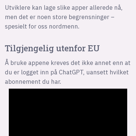
Utviklere kan lage slike apper allerede nå,
men det er noen store begrensninger –
spesielt for oss nordmenn.
Tilgjengelig utenfor EU
Å bruke appene kreves det ikke annet enn at
du er logget inn på ChatGPT, uansett hvilket
abonnement du har.