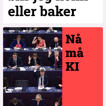
eller baker
Nå
må
KI