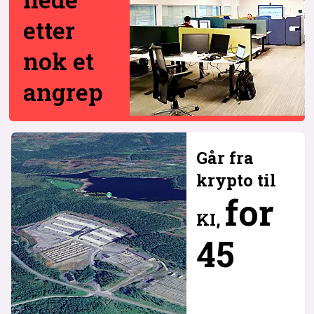
etter
nok et
angrep
Går fra
krypto til
for
KI,
45