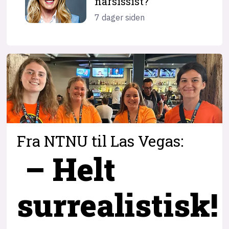
narsissist?
7 dager siden
Fra NTNU til Las Vegas:
– Helt
surrealistisk!