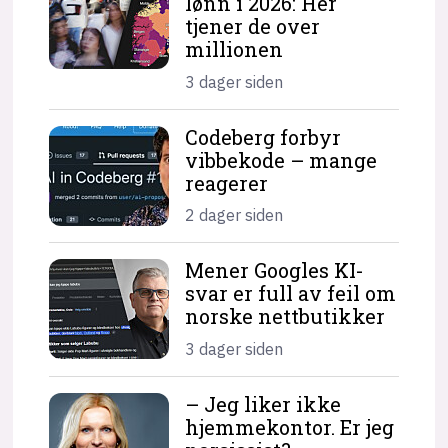
lønn i 2026: Her
tjener de over
millionen
3 dager siden
Codeberg forbyr
vibbekode – mange
reagerer
2 dager siden
Mener Googles KI-
svar er full av feil om
norske nettbutikker
3 dager siden
– Jeg liker ikke
hjemme­kontor. Er jeg