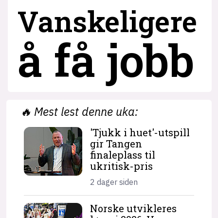
Vanskeligere
å få jobb
🔥
Mest lest denne uka:
'Tjukk i huet'-utspill
gir Tangen
finaleplass til
ukritisk-pris
2 dager siden
Norske utvikleres