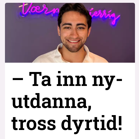
– Ta inn ny­
utdanna,
tross dyrtid!