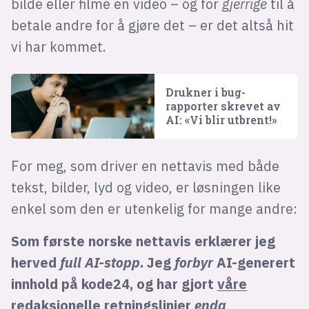
bilde eller filme en video – og for
gjerrige
til å
betale andre for å gjøre det – er det altså hit
vi har kommet.
Drukner i bug-
rapporter skrevet av
AI: «Vi blir utbrent!»
For meg, som driver en nettavis med både
tekst, bilder, lyd og video, er løsningen like
enkel som den er utenkelig for mange andre:
Som første norske nettavis erklærer jeg
herved
full AI-stopp
. Jeg
forbyr
AI-generert
innhold på kode24, og har gjort
våre
redaksjonelle retningslinjer
enda