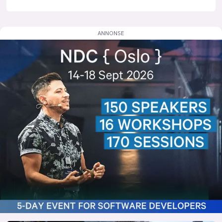
lys modus
mørk modus
nyhetsbrev
kode24-klubben
LinkedIn
Bluesky
Facebook
annonsepriser
annonseguide
suksesshistorier