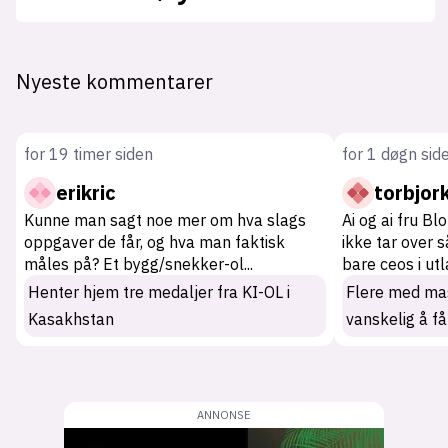
Nyeste kommentarer
for 19 timer siden
for 1 døgn sid
erikric
torbjor
Kunne man sagt noe mer om hva slags
Ai og ai fru Bl
oppgaver de får, og hva man faktisk
ikke tar over 
måles på? Et bygg/snekker-ol
...
bare ceos i ut
Henter hjem tre medaljer fra KI-OL i
Flere med mas
Kasakhstan
vanskelig å få