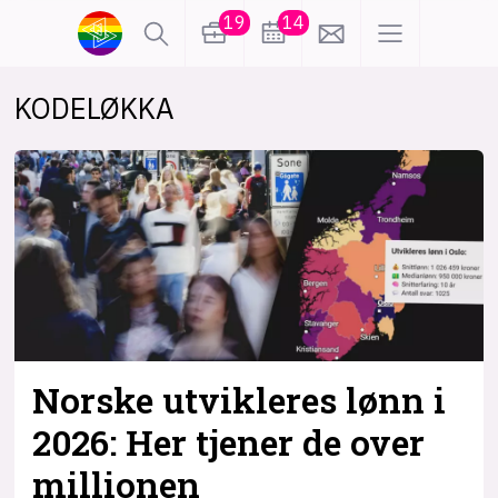
19
14
KODELØKKA
lønn
KI
karriere
meninger
utdanning
sikkerhet
kontor
frontend
backend
apputvikling
devops
IoT
design
Norske utvikleres lønn i
tilgjengelighet
ukas koder
inn/ut
2026: Her tjener de over
millionen
hobby