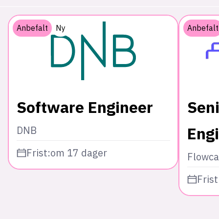
Anbefalt
Ny
Anbefalt
Software Engineer
Seni
Eng
DNB
Frist:
om 17 dager
Flowca
Frist