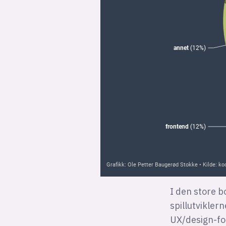
I den store b
spillutvikler
UX/design-fo