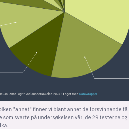
olken "annet" finner vi blant annet de forsvinnende få
ne som svarte på undersøkelsen vår, de 29 testerne og
lka.