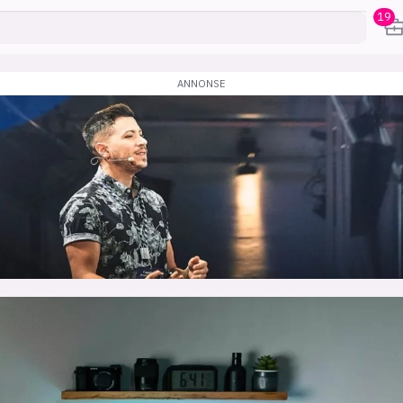
19
karriere
mening
or
frontend
backend
apputvikl
engelighet
ukas koder
inn/ut
h