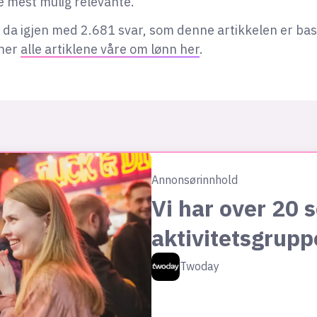
e mest mulig relevante.
t da igjen med 2.681 svar, som denne artikkelen er bas
nner
alle artiklene våre om lønn her
.
Annonsørinnhold
Vi har over 20 s
aktivitetsgrupp
Twoday