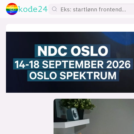
lønn
KI
utdanning
sikkerhet
kont
devops
IoT
design
tilgj