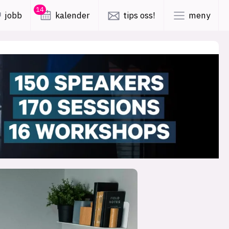
14
jobb
kalender
tips oss!
meny
lys modus
mørk modus
er
nyhetsbrev
kode24-klubben
LinkedIn
ing
Bluesky
Facebook
obby
annonsepriser
annonseguide