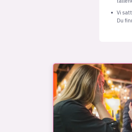
tallen
Vi sat
Du fi