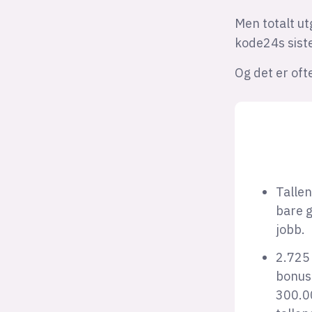
Men totalt ut
kode24s sist
Og det er of
Tallen
bare g
jobb.
2.725 
bonuso
300.00