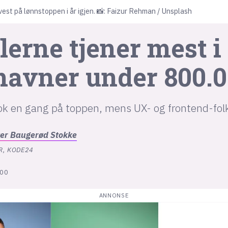
st på lønnstoppen i år igjen. 📸:
Faizur Rehman
/
Unsplash
lerne tjener mest i
havner under 800.0
nok en gang på toppen, mens UX- og frontend-fol
ter
Baugerød Stokke
R, KODE24
:00