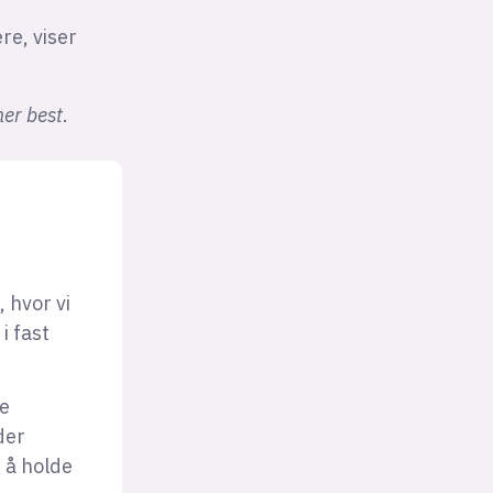
re, viser
ner best
.
 hvor vi
i fast
le
der
r å holde