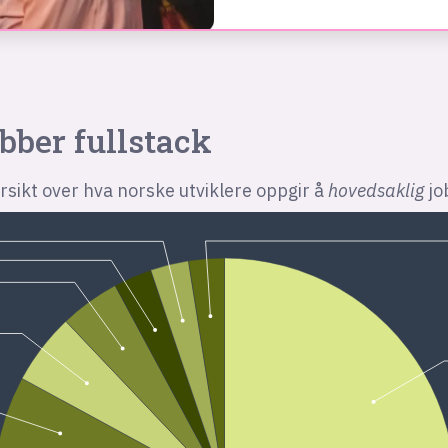
obber fullstack
rsikt over hva norske utviklere oppgir å
hovedsaklig
jo