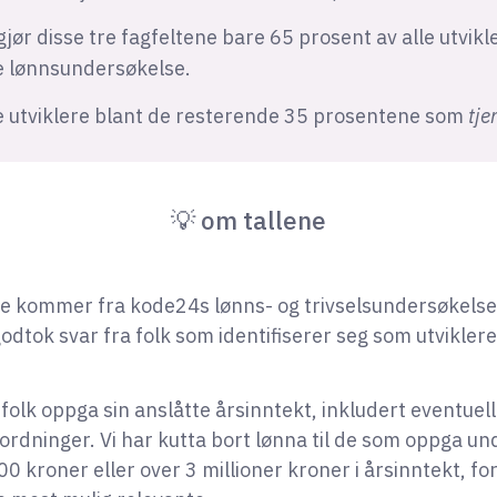
gjør disse tre fagfeltene bare 65 prosent av alle utvikle
e lønnsundersøkelse.
te utviklere blant de resterende 35 prosentene som
tje
💡 om tallene
e kommer fra kode24s lønns- og trivselsundersøkelse,
odtok svar fra folk som identifiserer seg som utviklere 
folk oppga sin anslåtte årsinntekt, inkludert eventuel
rdninger. Vi har kutta bort lønna til de som oppga un
0 kroner eller over 3 millioner kroner i årsinntekt, fo