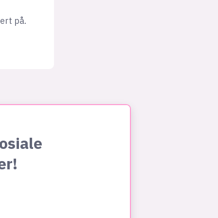
ert på.
osiale
er!