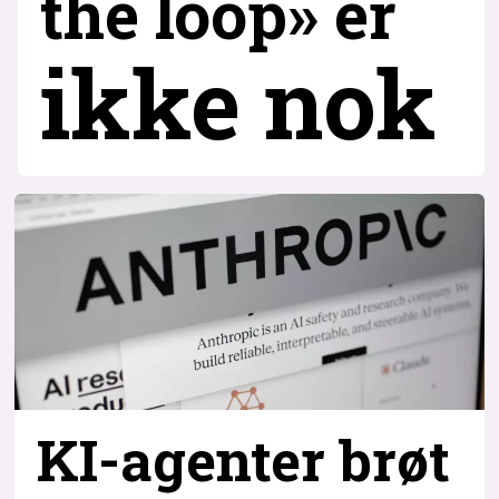
the loop» er
ikke nok
KI-agenter brøt