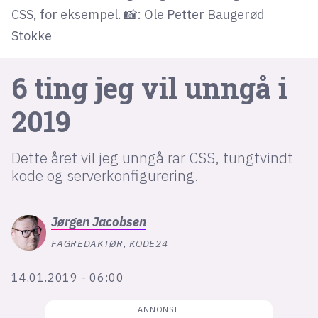
CSS, for eksempel. 📸: Ole Petter Baugerød
Stokke
lys modus
mørk modus
6 ting jeg vil unngå i
nyhetsbrev
2019
kode24-klubben
Dette året vil jeg unngå rar CSS, tungtvindt
LinkedIn
kode og serverkonfigurering.
Bluesky
Facebook
Jørgen
Jacobsen
FAGREDAKTØR, KODE24
annonsepriser
annonseguide
14.01.2019 - 06:00
suksesshistorier