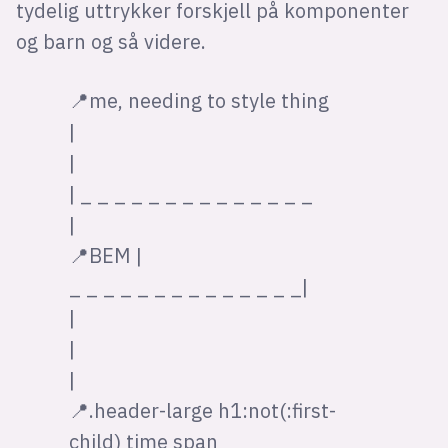
tydelig uttrykker forskjell på komponenter
og barn og så videre.
📍me, needing to style thing
|
|
| _ _ _ _ _ _ _ _ _ _ _ _ _ _
|
📍BEM |
_ _ _ _ _ _ _ _ _ _ _ _ _ _|
|
|
|
📍.header-large h1:not(:first-
child) time span