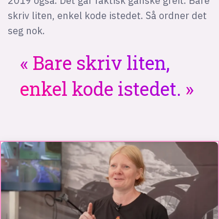
2019 også. Det går faktisk ganske greit. Bare
skriv liten, enkel kode istedet. Så ordner det
seg nok.
Bare skriv liten,
enkel kode istedet.