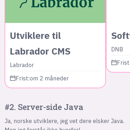
Utviklere til
Sof
Labrador CMS
DNB
Frist
Labrador
Frist:
om 2 måneder
#2. Server-side Java
Ja, norske utviklere, jeg vet dere elsker Java.
Men jeg forstår ikke hvorfor!