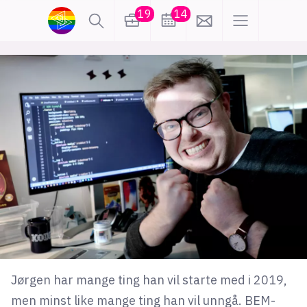
19
14
lønn
KI
karriere
meninger
utdanning
sikkerhet
kontor
frontend
backend
apputvikling
devops
IoT
design
tilgjengelighet
ukas koder
inn/ut
Jørgen har mange ting han vil starte med i 2019,
hobby
men minst like mange ting han vil unngå. BEM-