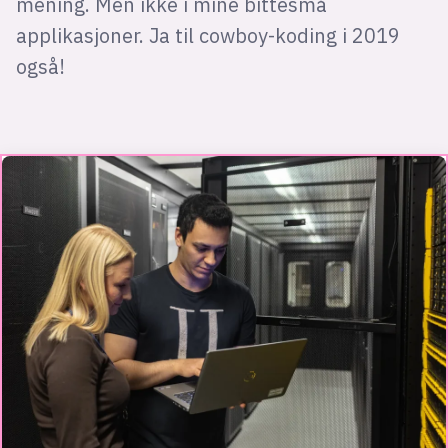
mening. Men ikke i mine bittesmå
applikasjoner. Ja til cowboy-koding i 2019
også!