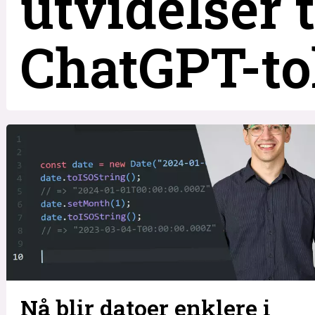
utvidelser ta
ChatGPT-t
Nå blir datoer enklere i