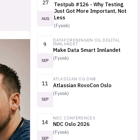
27
Testpub #126 - Why Testing
Just Got More Important, Not
Less
AUG
(
Fysisk
)
DATAFORENINGEN OG DIGITAL
9
INNLANDET
Make Data Smart Innlandet
(
Fysisk
)
SEP
ATLASSIAN OG DNB
11
Atlassian RovoCon Oslo
(
Fysisk
)
SEP
NDC CONFERENCES
14
NDC Oslo 2026
(
Fysisk
)
SEP