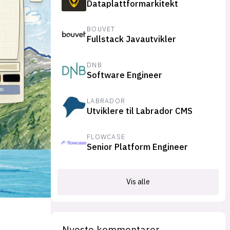
Dataplattformarkitekt
suksesshistorier
Bli firmapartner
BOUVET
Fullstack Javautvikler
DNB
Software Engineer
LABRADOR
Utviklere til Labrador CMS
FLOWCASE
Senior Platform Engineer
Vis alle
Nyeste kommentarer