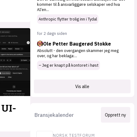
kommer til å ansvarliggjøre selskaper ved hva
AI’en
...
Anthropic flytter trolig inn i Tydal
for 2 døgn siden
Ole Petter Baugerød Stokke
Absolutt - den overgangen skammer jeg meg
over, og har beklaga:
...
– Jeg er knapt på kontoret i høst
Vis alle
 UI-
Bransjekalender
Opprett ny
NORSK TESTFORUM