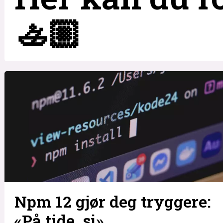
🚣🏼
Npm 12 gjør deg tryggere:
«På tide, si»