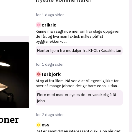
for 1 døgn siden
erikric
Kunne man sagt noe mer om hva slags oppgaver
de får, og hva man faktisk måles på? Et
bygg/snekker-ol
...
Henter hjem tre medaljer fra KI-OL i Kasakhstan
for 1 døgn siden
torbjork
Ai og ai fru Blom. Nå ser vi at AI egentlig ikke tar
over så mange jobber, det gir bare ceos i utlan
...
Flere med master synes det er vanskelig å få
jobb
for 2 døgn siden
oner
css
Det er samtidig en interessant diskusjon når det