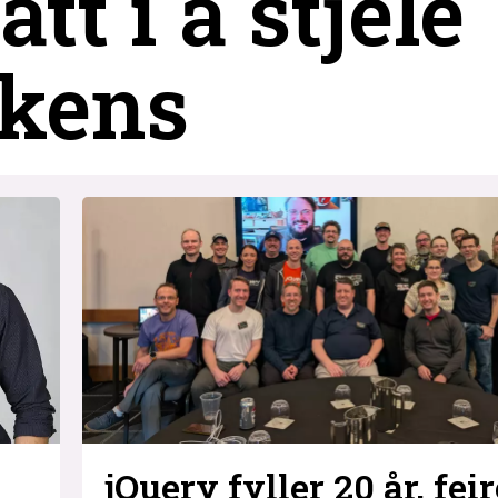
tt i å stjele
okens
jQuery fyller 20 år, feir