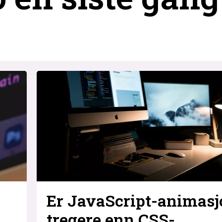
Er JavaScript-animasj
tregere enn CSS-