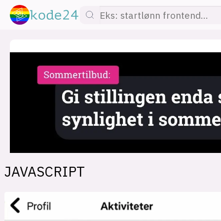
lønn
KI
utdanning
sikkerhet
kont
JAVASCRIPT
devops
IoT
design
tilgj