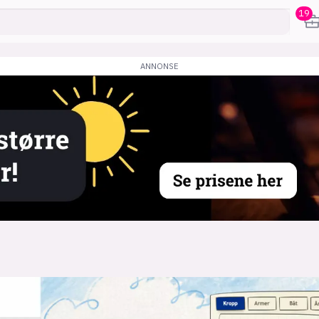
19
karriere
mening
or
frontend
backend
apputvikl
engelighet
ukas koder
inn/ut
h