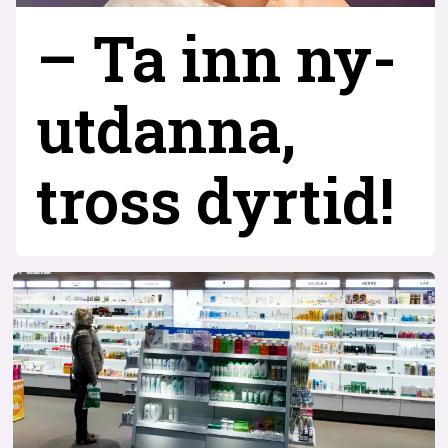
– Ta inn ny­
utdanna,
tross dyrtid!