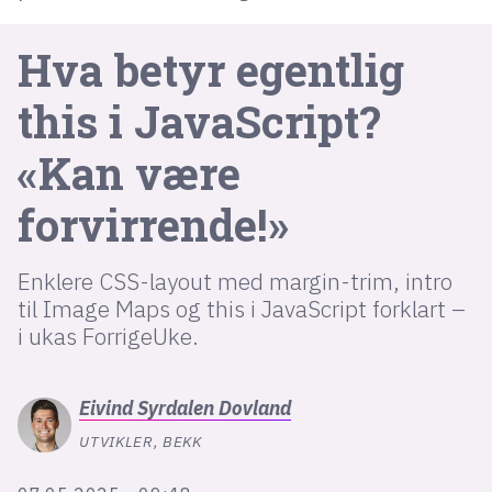
Hva betyr egentlig
lys modus
this
i Java­Script?
mørk modus
«Kan være
nyhetsbrev
kode24-klubben
forvirrende!»
LinkedIn
Enklere CSS-layout med margin-trim, intro
Bluesky
til Image Maps og this i JavaScript forklart –
Facebook
i ukas ForrigeUke.
annonsepriser
Eivind
Syrdalen Dovland
annonseguide
UTVIKLER, BEKK
suksesshistorier