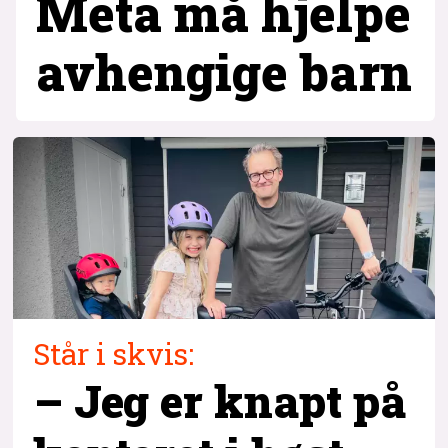
Meta må hjelpe
avhengige barn
Står i skvis:
– Jeg er knapt på