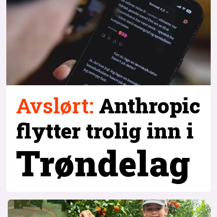
Avslørt
:
Anthropic
flytter trolig inn i
Trøndelag