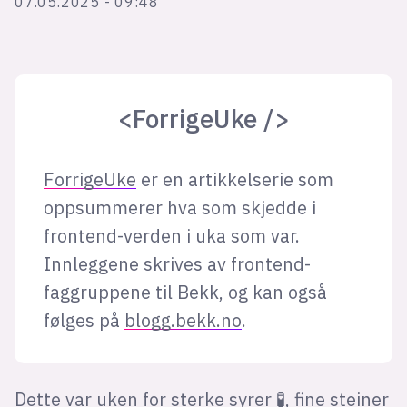
07.05.2025 - 09:48
Bli firmapartner
<ForrigeUke />
ForrigeUke
er en artikkelserie som
oppsummerer hva som skjedde i
frontend-verden i uka som var.
Innleggene skrives av frontend-
faggruppene til Bekk, og kan også
følges på
blogg.bekk.no
.
Dette var uken for
sterke syrer
🧪,
fine steiner