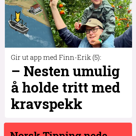
Gir ut app med Finn-Erik (5):
– Nesten umulig
å holde tritt med
krav­spekk
Norsk Tipping nede