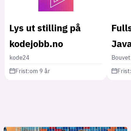
Lys ut stilling på
Full
kodejobb.no
Java
kode24
Bouvet
Frist:
om 9 år
Frist