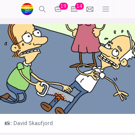
19
14
lønn
KI
karriere
meninger
utdanning
sikkerhet
kontor
frontend
backend
apputvikling
devops
IoT
design
tilgjengelighet
ukas koder
inn/ut
📸: David Skaufjord
hobby