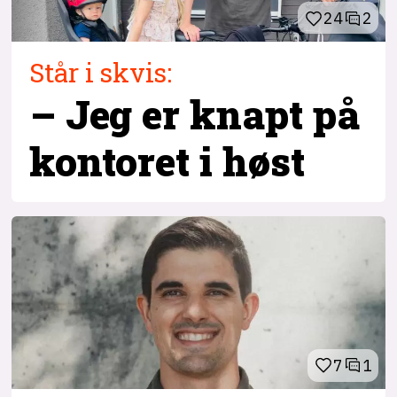
24
2
Står i skvis:
– Jeg er knapt på
kontoret i høst
7
1