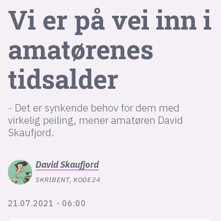
Vi er på vei inn i
lys modus
amatørenes
mørk modus
tidsalder
nyhetsbrev
kode24-klubben
- Det er synkende behov for dem med
LinkedIn
virkelig peiling, mener amatøren David
Bluesky
Skaufjord.
Facebook
David
Skaufjord
annonsepriser
SKRIBENT, KODE24
annonseguide
21.07.2021 - 06:00
suksesshistorier