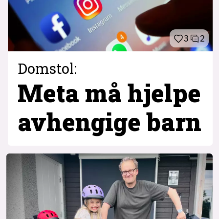
3
2
Domstol:
Meta må hjelpe
avhengige barn