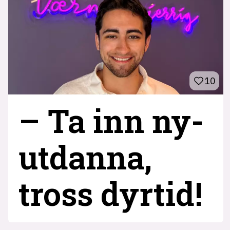
10
– Ta inn ny­
utdanna,
tross dyrtid!