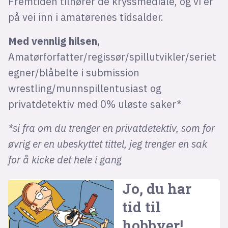
Fremtiden tilhører de kryssmediale, og vi er
på vei inn i amatørenes tidsalder.
Med vennlig hilsen,
Amatørforfatter/regissør/spillutvikler/seriet
egner/blåbelte i submission
wrestling/munnspillentusiast og
privatdetektiv med 0% uløste saker*
*si fra om du trenger en privatdetektiv, som for
øvrig er en ubeskyttet tittel, jeg trenger en sak
for å kicke det hele i gang
Jo, du har
tid til
hobbyer!