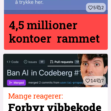
5
2
4,5 millioner
kontoer rammet
14
7
Mange reagerer:
Forbyr vibbekode