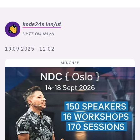
Bli firmapartner
kode24s
inn/ut
NYTT OM NAVN
19.09.2025 - 12:02