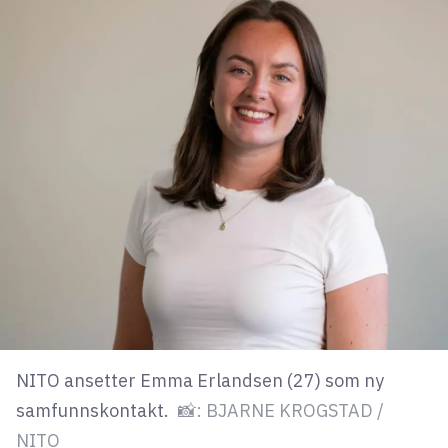
lys modus
mørk modus
nyhetsbrev
kode24-klubben
LinkedIn
Bluesky
Facebook
annonsepriser
NITO ansetter Emma Erlandsen (27) som ny
annonseguide
samfunnskontakt.
📸: BJARNE KROGSTAD /
suksesshistorier
NITO