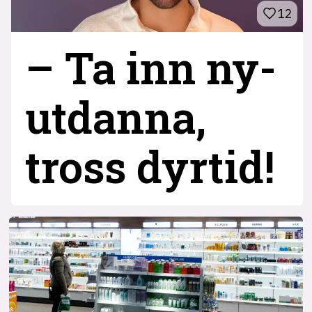
12
– Ta inn ny­
utdanna,
tross dyrtid!