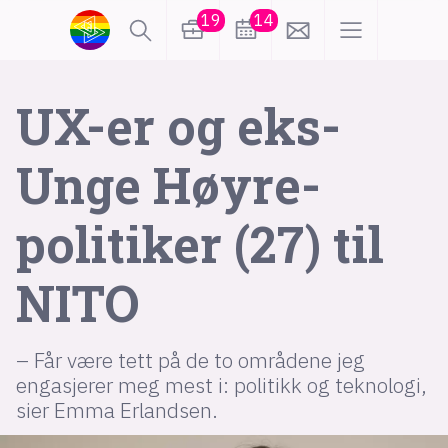
19
14
lønn
KI
UX-er og eks-
Unge Høyre-
karriere
meninger
politiker (27) til
utdanning
sikkerhet
kontor
NITO
frontend
backend
apputvikling
devops
IoT
design
– Får være tett på de to områdene jeg
tilgjengelighet
ukas koder
inn/ut
engasjerer meg mest i: politikk og teknologi,
sier Emma Erlandsen.
hobby