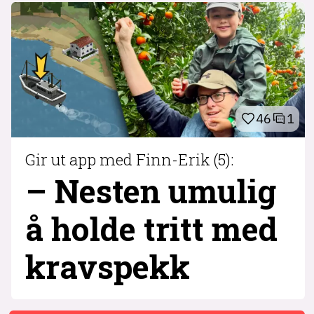
46
1
Gir ut app med Finn-Erik (5):
– Nesten umulig
å holde tritt med
krav­spekk
1