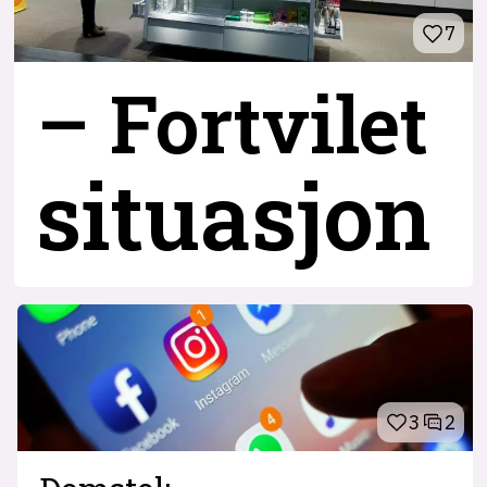
7
– Fortvilet
situasjon
3
2