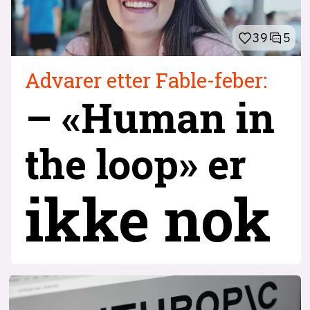
39
5
Advarer etter Fable-feber:
– «Human in
the loop» er
ikke nok