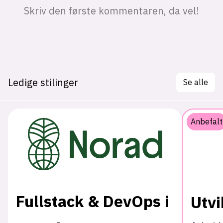
Ledige stilinger
Se alle
Anbefalt
Fullstack & DevOps i
Utvi