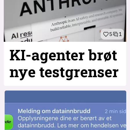
5
1
KI-agenter brøt
nye testgrenser