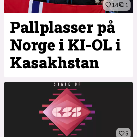
14
1
Pallplasser på
Norge i KI-OL i
Kasakhstan
5