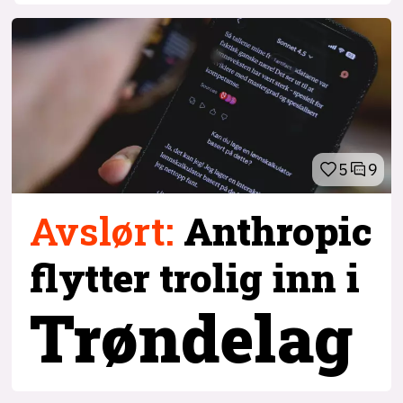
5
9
Avslørt
:
Anthropic
flytter trolig inn i
Trøndelag