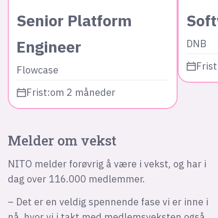
Senior Platform
Sof
Engineer
DNB
Frist
Flowcase
Frist:
om 2 måneder
Melder om vekst
NITO melder forøvrig å være i vekst, og har i
dag over 116.000 medlemmer.
– Det er en veldig spennende fase vi er inne i
nå, hvor vi i takt med medlemsveksten også