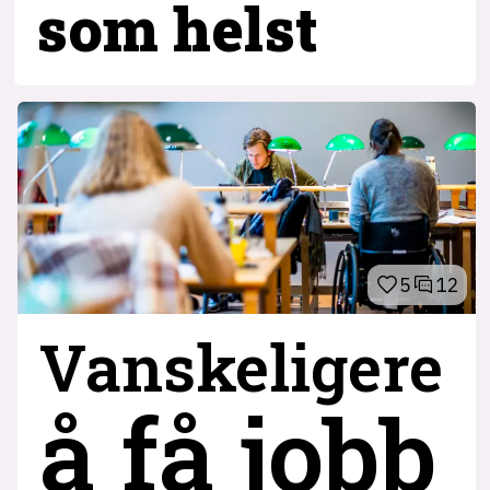
som helst
5
12
Vanskeligere
å få jobb