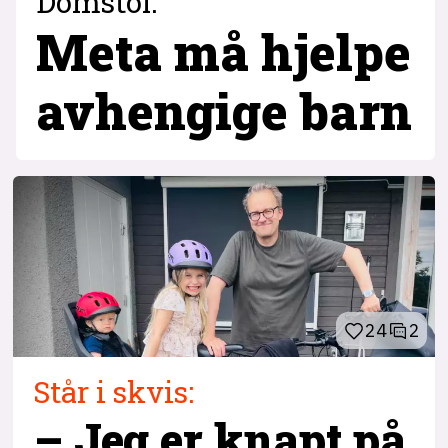
Domstol:
Meta må hjelpe
avhengige barn
24
2
Står i skvis:
– Jeg er knapt på