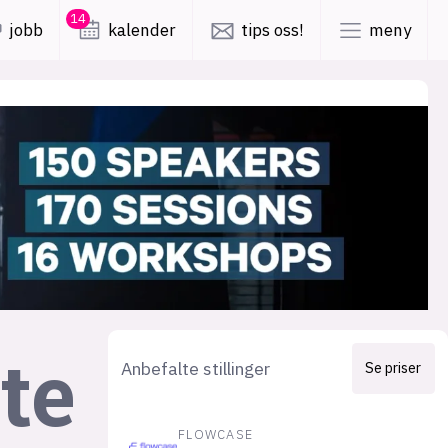
14
jobb
kalender
tips oss!
meny
lys modus
mørk modus
er
nyhetsbrev
kode24-klubben
LinkedIn
ing
Bluesky
Facebook
te
Anbefalte stillinger
Se priser
obby
annonsepriser
FLOWCASE
annonseguide