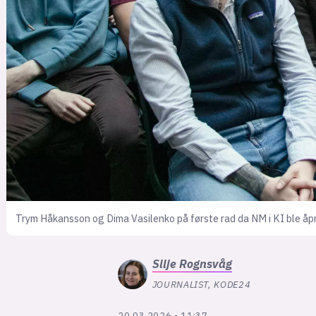
Trym Håkansson og Dima Vasilenko på første rad da NM i KI ble åp
Silje
Rognsvåg
JOURNALIST, KODE24
20.03.2026 - 11:37