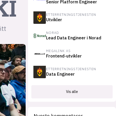
KI
Senior Platform Engineer
suksesshistorier
Bli firmapartner
ETTERRETNINGSTJENESTEN
Utvikler
itt
NORAD
Lead Data Engineer i Norad
MEGALINK AS
Frontend-utvikler
ETTERRETNINGSTJENESTEN
Data Engineer
Vis alle
Nyeste kommentarer