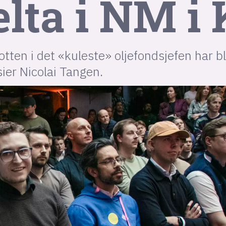
elta i NM i 
tten i det «kuleste» oljefondsjefen har bl
 sier Nicolai Tangen.