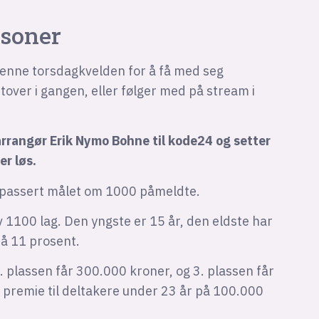
rsoner
enne torsdagkvelden for å få med seg
over i gangen, eller følger med på stream i
arrangør Erik Nymo Bohne til kode24 og setter
er løs.
st passert målet om 1000 påmeldte.
v 1100 lag. Den yngste er 15 år, den eldste har
på 11 prosent.
. plassen får 300.000 kroner, og 3. plassen får
n premie til deltakere under 23 år på 100.000