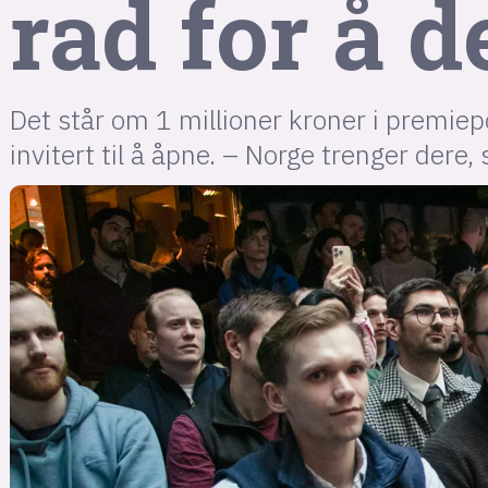
rad for å d
Det står om 1 millioner kroner i premiepo
invitert til å åpne. – Norge trenger dere,