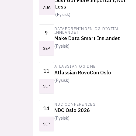
Just Got More Important, Not
Less
AUG
(
Fysisk
)
DATAFORENINGEN OG DIGITAL
9
INNLANDET
Make Data Smart Innlandet
(
Fysisk
)
SEP
ATLASSIAN OG DNB
11
Atlassian RovoCon Oslo
(
Fysisk
)
SEP
NDC CONFERENCES
14
NDC Oslo 2026
(
Fysisk
)
SEP