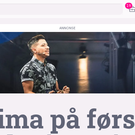
19
karriere
mening
or
frontend
backend
apputvikl
ma på førs
engelighet
ukas koder
inn/ut
h