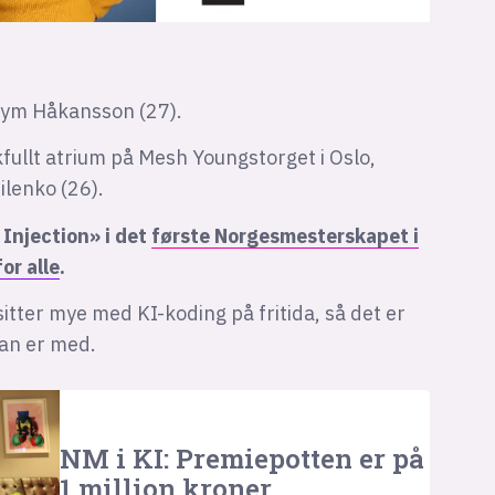
Trym Håkansson (27).
kfullt atrium på Mesh Youngstorget i Oslo,
lenko (26).
Injection» i det
første Norgesmesterskapet i
or alle
.
sitter mye med KI-koding på fritida, så det er
han er med.
NM i KI: Premiepotten er på
1 million kroner