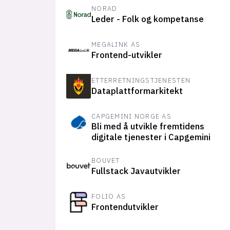
NORAD
Leder - Folk og kompetanse
MEGALINK AS
Frontend-utvikler
ETTERRETNINGSTJENESTEN
Dataplattformarkitekt
CAPGEMINI NORGE AS
Bli med å utvikle fremtidens
digitale tjenester i Capgemini
BOUVET
Fullstack Javautvikler
FOLIO AS
Frontendutvikler