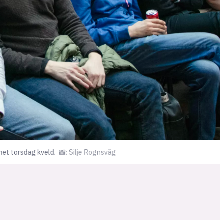
net torsdag kveld.
📸: Silje Rognsvåg