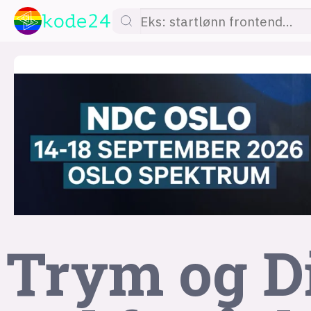
lønn
KI
utdanning
sikkerhet
kont
Trym og Di
devops
IoT
design
tilgj