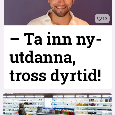
13
– Ta inn ny­
utdanna,
tross dyrtid!