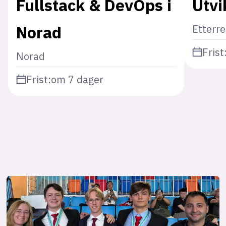
Fullstack & DevOps i
Utvi
Norad
Etterr
Frist
Norad
Frist:
om 7 dager