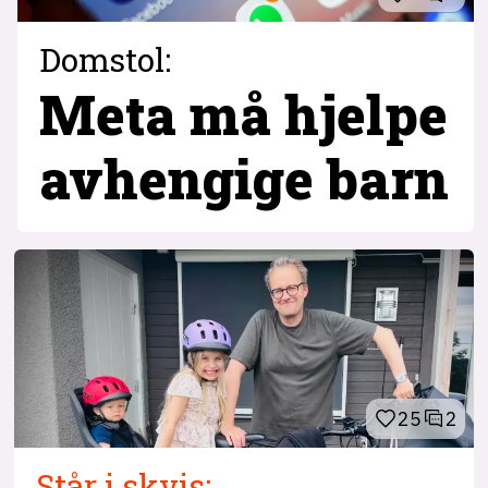
Domstol:
Meta må hjelpe
avhengige barn
25
2
Står i skvis: