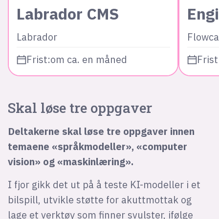
Labrador CMS
Eng
Labrador
Flowca
Frist:
om ca. en måned
Frist
Skal løse tre oppgaver
Deltakerne skal løse tre oppgaver innen
temaene «språkmodeller», «computer
vision» og «maskinlæring».
I fjor gikk det ut på å teste KI-modeller i et
bilspill, utvikle støtte for akuttmottak og
lage et verktøy som finner svulster, ifølge