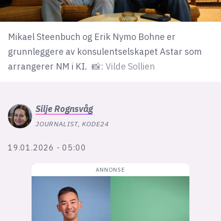
Bli firmapartner
Mikael Steenbuch og Erik Nymo Bohne er
grunnleggere av konsulentselskapet Astar som
arrangerer NM i KI.
📸: Vilde Sollien
Silje
Rognsvåg
JOURNALIST, KODE24
19.01.2026 - 05:00