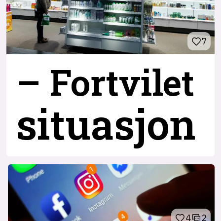
7
– Fortvilet
situasjon
4
2