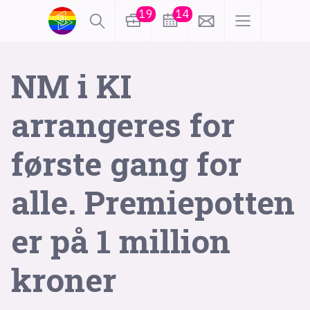
19
14
lønn
KI
NM i KI
arrangeres for
karriere
meninger
første gang for
utdanning
sikkerhet
kontor
alle. Premiepotten
frontend
backend
apputvikling
er på 1 million
devops
IoT
design
tilgjengelighet
ukas koder
inn/ut
kroner
hobby