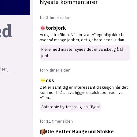
Nyeste kommentarer
for 3 timer siden
ed
torbjork
Ai og ai fru Blom. Nå ser vi at AI egentlig ikke tar
over så mange jobber, det gir bare ceos i utlan
...
Flere med master synes det er vanskelig å få
jobb
der,
for 7 timer siden
css
Det er samtidig en interessant diskusjon når det
kommer til å ansvarliggjøre selskaper ved hva
AI’en
...
Anthropic flytter trolig inn i Tydal
for 11 timer siden
Ole Petter Baugerød Stokke