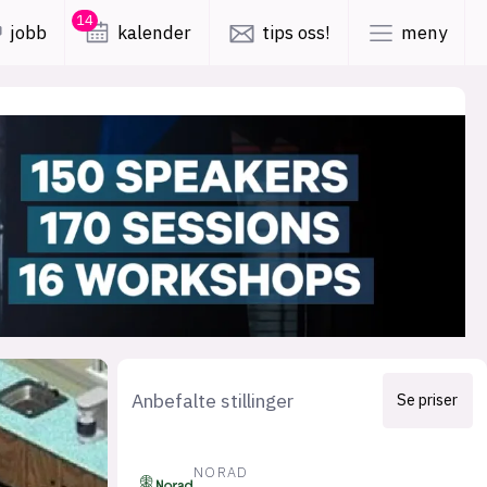
14
jobb
kalender
tips oss!
meny
lys modus
mørk modus
er
nyhetsbrev
kode24-klubben
LinkedIn
ing
Bluesky
Facebook
Anbefalte stillinger
Se priser
obby
annonsepriser
NORAD
annonseguide