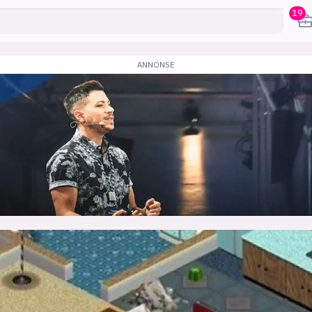
19
karriere
mening
or
frontend
backend
apputvikl
engelighet
ukas koder
inn/ut
h