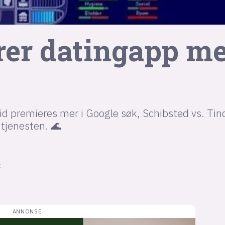
rer datingapp m
etid premieres mer i Google søk, Schibsted vs. Tin
-tjenesten. 🌊
S