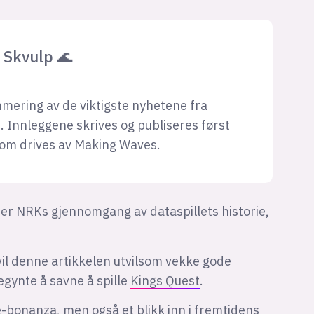
Skvulp 🌊
mering av de viktigste nyhetene fra
. Innleggene skrives og publiseres først
som drives av Making Waves.
n er NRKs gjennomgang av dataspillets historie,
il denne artikkelen utvilsom vekke gode
begynte å savne å spille
Kings Quest
.
-bonanza, men også et blikk inn i fremtidens