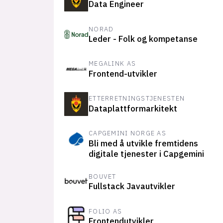
Data Engineer
NORAD
Leder - Folk og kompetanse
MEGALINK AS
Frontend-utvikler
ETTERRETNINGSTJENESTEN
Dataplattformarkitekt
CAPGEMINI NORGE AS
Bli med å utvikle fremtidens
digitale tjenester i Capgemini
BOUVET
Fullstack Javautvikler
FOLIO AS
Frontendutvikler