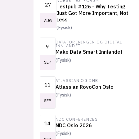
NORSK TESTFORUM
27
Testpub #126 - Why Testing
Just Got More Important, Not
Less
AUG
(
Fysisk
)
DATAFORENINGEN OG DIGITAL
9
INNLANDET
Make Data Smart Innlandet
(
Fysisk
)
SEP
ATLASSIAN OG DNB
11
Atlassian RovoCon Oslo
(
Fysisk
)
SEP
NDC CONFERENCES
14
NDC Oslo 2026
(
Fysisk
)