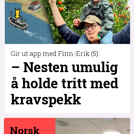
Gir ut app med Finn-Erik (5):
– Nesten umulig
å holde tritt med
krav­spekk
Norsk