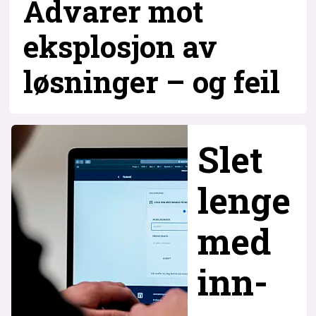
Advarer mot
eksplosjon av
løsninger – og
feil
Slet
lenge
med
inn­