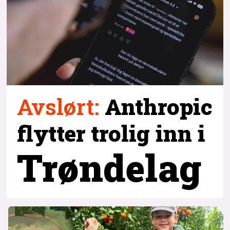
Avslørt
:
Anthropic
flytter trolig inn i
Trøndelag