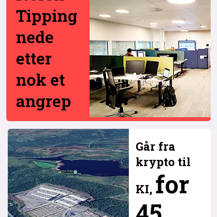
Tipping
nede
etter
nok et
angrep
Går fra
krypto til
for
KI,
45