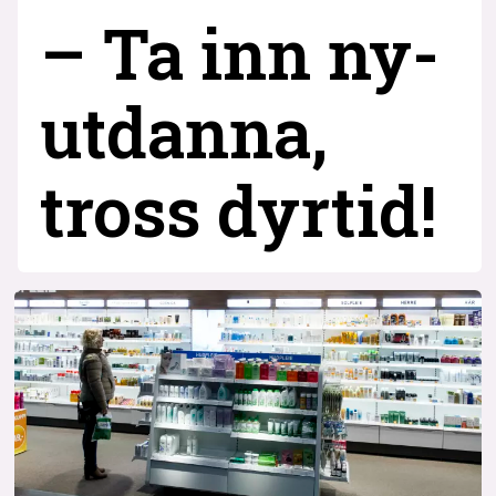
– Ta inn ny­
utdanna,
tross dyrtid!