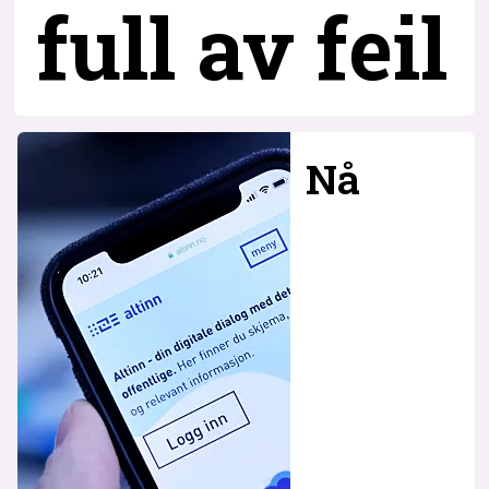
full av feil
Nå