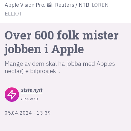
Apple Vision Pro. 📸: Reuters / NTB
LOREN
ELLIOTT
lys modus
mørk modus
Over 600 folk mister
jobben i Apple
nyhetsbrev
kode24-klubben
Mange av dem skal ha jobba med Apples
LinkedIn
nedlagte bilprosjekt.
Bluesky
Facebook
siste
nytt
FRA NTB
annonsepriser
annonseguide
05.04.2024 - 13:39
suksesshistorier