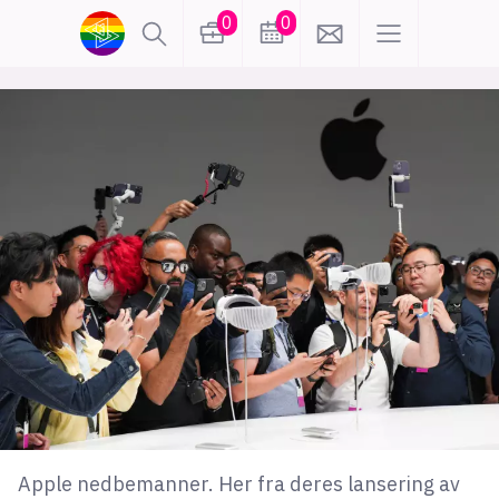
0
0
lønn
KI
karriere
meninger
utdanning
sikkerhet
kontor
frontend
backend
apputvikling
devops
IoT
design
tilgjengelighet
ukas koder
inn/ut
hobby
Apple nedbemanner. Her fra deres lansering av