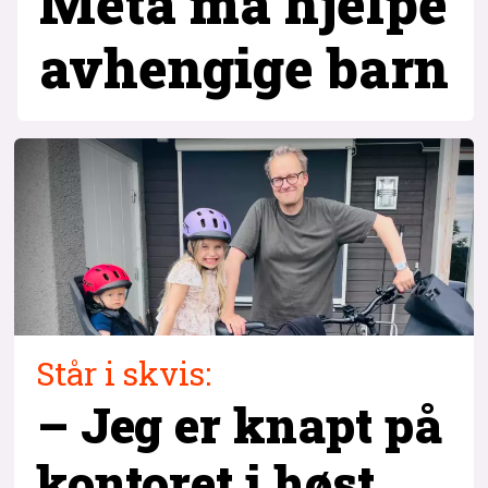
Meta må hjelpe
avhengige barn
Står i skvis:
– Jeg er knapt på
kontoret i høst