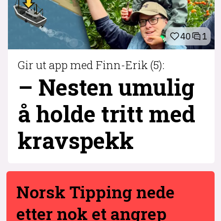
40
1
Gir ut app med Finn-Erik (5):
– Nesten umulig
å holde tritt med
krav­spekk
1
Norsk Tipping nede
etter nok et angrep