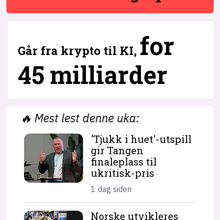
6
for
Går fra krypto til KI,
45 milliarder
🔥
Mest lest denne uka:
'Tjukk i huet'-utspill
gir Tangen
finaleplass til
ukritisk-pris
1 dag siden
Norske utvikleres