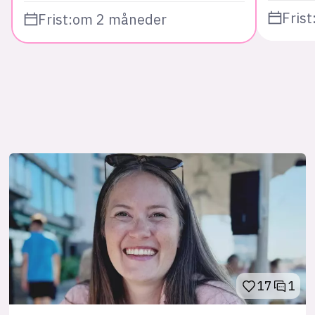
Frist
Frist:
om 2 måneder
17
1