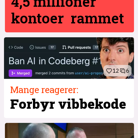
4,5 millioner
kontoer rammet
12
6
Mange reagerer:
Forbyr
vibbekode