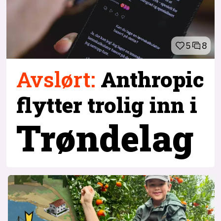
5
8
Avslørt
:
Anthropic
flytter trolig inn i
Trøndelag