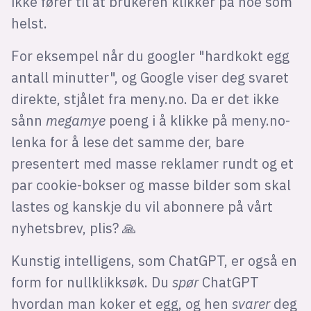
ikke fører til at brukeren klikker på noe som
helst.
For eksempel når du googler "hardkokt egg
antall minutter", og Google viser deg svaret
direkte, stjålet fra meny.no. Da er det ikke
sånn
megamye
poeng i å klikke på meny.no-
lenka for å lese det samme der, bare
presentert med masse reklamer rundt og et
par cookie-bokser og masse bilder som skal
lastes og kanskje du vil abonnere på vårt
nyhetsbrev, plis? 🙏
Kunstig intelligens, som ChatGPT, er også en
form for nullklikksøk. Du
spør
ChatGPT
hvordan man koker et egg, og hen
svarer
deg