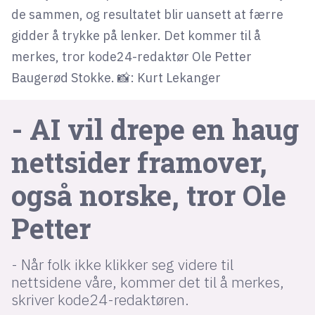
de sammen, og resultatet blir uansett at færre
gidder å trykke på lenker. Det kommer til å
lys modus
merkes, tror kode24-redaktør Ole Petter
mørk modus
Baugerød Stokke. 📸: Kurt Lekanger
nyhetsbrev
- AI vil drepe en haug
kode24-klubben
nettsider framover,
LinkedIn
Bluesky
også norske, tror Ole
Facebook
Petter
annonsepriser
- Når folk ikke klikker seg videre til
annonseguide
nettsidene våre, kommer det til å merkes,
suksesshistorier
skriver kode24-redaktøren.