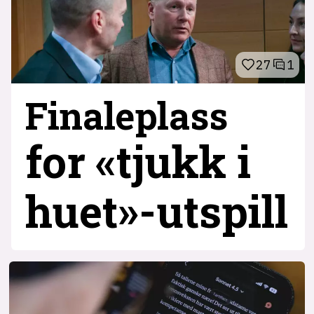
27
1
Finaleplass
for «tjukk i
huet»-utspill