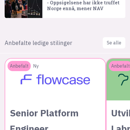
- Oppsigelsene har ikke truffet
Norge ennå, mener NAV
Anbefalte ledige stilinger
Se alle
Anbefalt
Ny
Anbefalt
Senior Platform
Utvi
Engineer
Lab