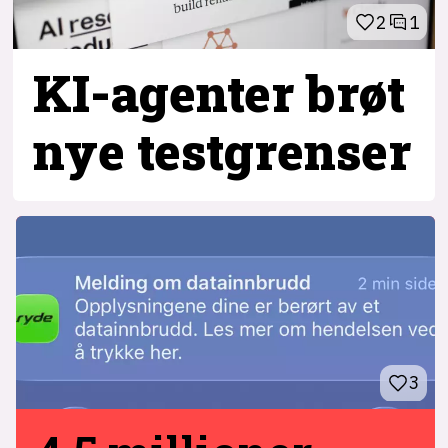
2
1
KI-agenter brøt
nye testgrenser
3