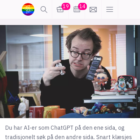
19
14
lønn
KI
karriere
meninger
utdanning
sikkerhet
kontor
frontend
backend
apputvikling
devops
IoT
design
tilgjengelighet
ukas koder
inn/ut
Du har AI-er som ChatGPT på den ene sida, og
hobby
tradisjonelt søk på den andre sida. Snart klæsjes