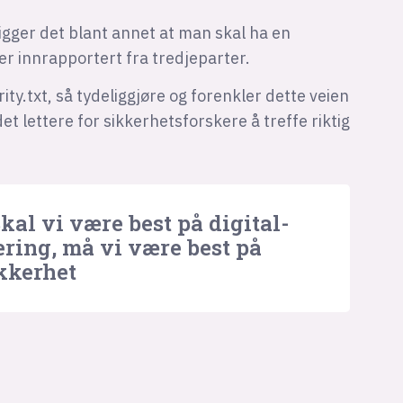
 ligger det blant annet at man skal ha en
er innrapportert fra tredjeparter.
y.txt, så tydeliggjøre og forenkler dette veien
et lettere for sikkerhetsforskere å treffe riktig
Skal vi være best på digital­
ering, må vi være best på
kkerhet