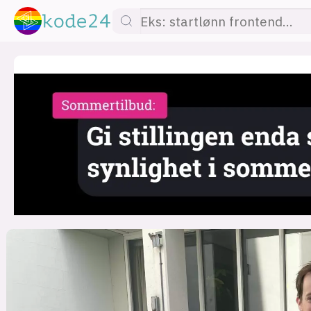
lønn
KI
utdanning
sikkerhet
kont
devops
IoT
design
tilgj