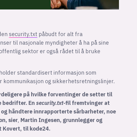
rden
security.txt
påbudt for alt fra
er til nasjonale myndigheter å ha på sine
ffentlig sektor er også rådet til å bruke
eholder standardisert informasjon som
or kommunikasjon og sikkerhetsretningslinjer.
ligere på hvilke forventinger de setter til
 bedrifter. En
security.txt
-fil fremtvinger at
 og håndtere innrapporterte sårbarheter, noe
on, sier
,
Martin Ingesen, grunnlegger og
et
Kovert
, til kode24.