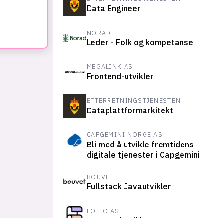
Data Engineer
NORAD
Leder - Folk og kompetanse
MEGALINK AS
Frontend-utvikler
ETTERRETNINGSTJENESTEN
Dataplattformarkitekt
CAPGEMINI NORGE AS
Bli med å utvikle fremtidens
digitale tjenester i Capgemini
BOUVET
Fullstack Javautvikler
FOLIO AS