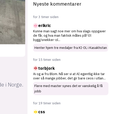
Nyeste kommentarer
for 3 timer siden
erikric
Kunne man sagt noe mer om hva slags oppgaver
de får, og hva man faktisk måles på? Et
bygg/snekker-ol
...
Henter hjem tre medaljer fra KI-OL i Kasakhstan
for 15 timer siden
torbjork
Ai og ai fru Blom. Nå ser vi at AI egentlig ikke tar
over så mange jobber, det gir bare ceos i utlan
...
e i Norge.
Flere med master synes det er vanskelig å få
jobb
for 19 timer siden
css