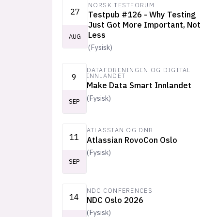
NORSK TESTFORUM
27
Testpub #126 - Why Testing
Just Got More Important, Not
Less
AUG
(
Fysisk
)
DATAFORENINGEN OG DIGITAL
9
INNLANDET
Make Data Smart Innlandet
(
Fysisk
)
SEP
ATLASSIAN OG DNB
11
Atlassian RovoCon Oslo
(
Fysisk
)
SEP
NDC CONFERENCES
14
NDC Oslo 2026
(
Fysisk
)