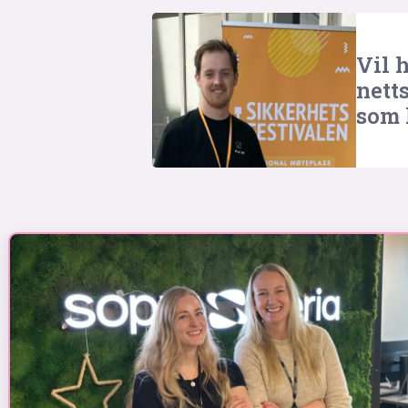
Vil h
nett
som 