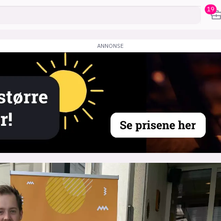
19
karriere
mening
or
frontend
backend
apputvikl
engelighet
ukas koder
inn/ut
h