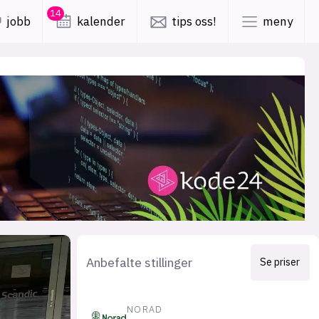
14
jobb
kalender
tips oss!
meny
lys modus
mørk modus
er
nyhetsbrev
kode24-klubben
LinkedIn
ing
Bluesky
Facebook
Anbefalte stillinger
Se priser
obby
annonsepriser
NORAD
annonseguide