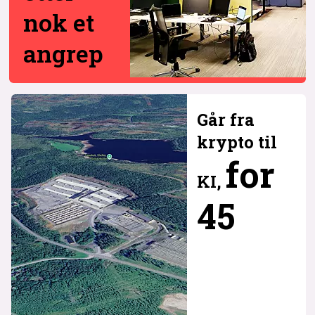
nok et
angrep
Går fra
krypto til
for
KI,
45