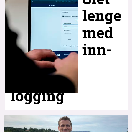
lenge
med
inn­
logging