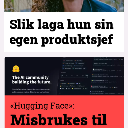
Slik laga hun sin
egen produktsjef
«Hugging Face»:
Misbrukes til