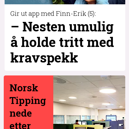
Gir ut app med Finn-Erik (5):
– Nesten umulig
å holde tritt med
krav­spekk
Norsk
Tipping
nede
etter