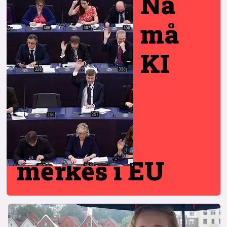
Nå
må
KI
merkes i EU