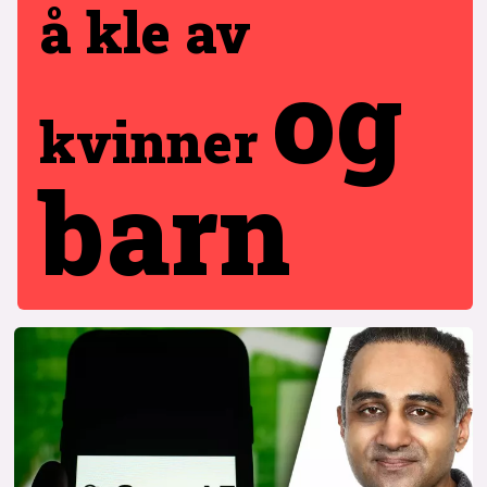
å kle av
og
kvinner
barn