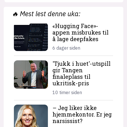
🔥
Mest lest denne uka:
«Hugging Face»-
appen misbrukes til
å lage deepfakes
6 dager siden
'Tjukk i huet'-utspill
gir Tangen
finaleplass til
ukritisk-pris
10 timer siden
– Jeg liker ikke
hjemme­kontor. Er jeg
narsissist?