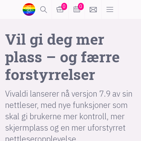
0
0
lønn
KI
Vil gi deg mer
plass – og færre
karriere
meninger
forstyrrelser
utdanning
sikkerhet
kontor
frontend
backend
apputvikling
Vivaldi lanserer nå versjon 7.9 av sin
nettleser, med nye funksjoner som
devops
IoT
design
skal gi brukerne mer kontroll, mer
tilgjengelighet
ukas koder
inn/ut
skjermplass og en mer uforstyrret
hobby
nettleseropplevelse.