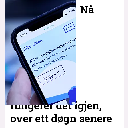
Nå
fungerer det igjen,
over ett døgn senere