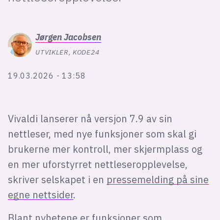
lys modus
Jørgen
Jacobsen
mørk modus
UTVIKLER, KODE24
nyhetsbrev
19.03.2026 - 13:58
kode24-klubben
LinkedIn
Vivaldi lanserer nå versjon 7.9 av sin
Bluesky
nettleser, med nye funksjoner som skal gi
Facebook
brukerne mer kontroll, mer skjermplass og
en mer uforstyrret nettleseropplevelse,
annonsepriser
skriver selskapet i en
pressemelding på sine
annonseguide
egne nettsider
.
suksesshistorier
Blant nyhetene er funksjoner som