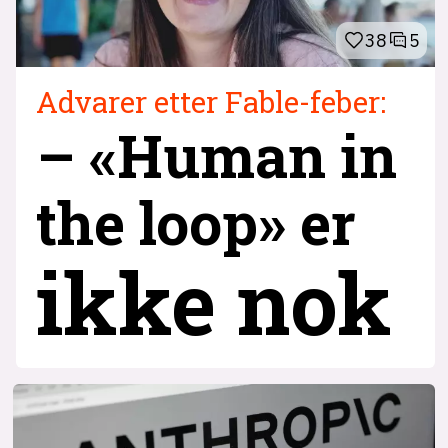
38
5
Advarer etter Fable-feber:
– «Human in
the loop» er
ikke nok