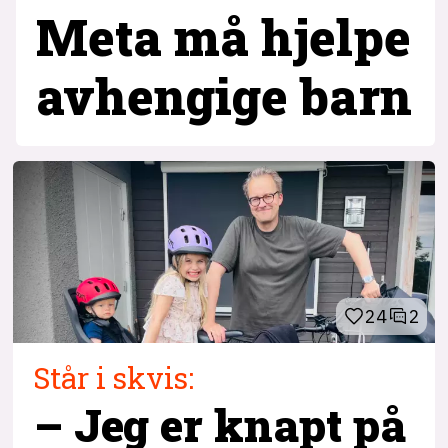
Meta må hjelpe
avhengige barn
24
2
Står i skvis:
– Jeg er knapt på