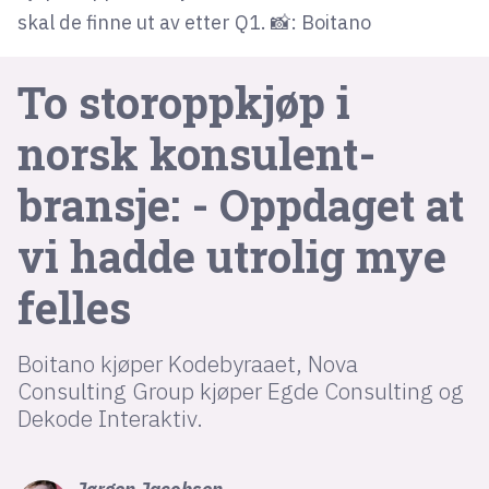
skal de finne ut av etter Q1. 📸: Boitano
lys modus
To storoppkjøp i
mørk modus
norsk konsulent­
nyhetsbrev
bransje: - Oppdaget at
kode24-klubben
vi hadde utrolig mye
LinkedIn
Bluesky
felles
Facebook
Boitano kjøper Kodebyraaet, Nova
annonsepriser
Consulting Group kjøper Egde Consulting og
Dekode Interaktiv.
annonseguide
suksesshistorier