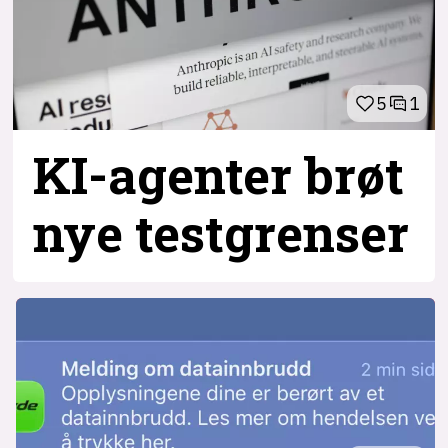
5
1
KI-agenter brøt
nye testgrenser