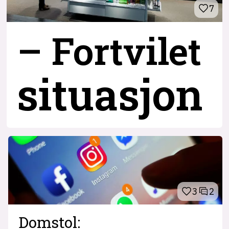
7
– Fortvilet
situasjon
3
2
Domstol: