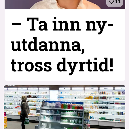
11
– Ta inn ny­
utdanna,
tross dyrtid!