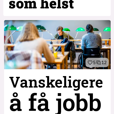
som helst
5
12
Vanskeligere
å få jobb