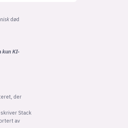
inisk
død
m
kun KI-
teret, der
 skriver Stack
ortert av