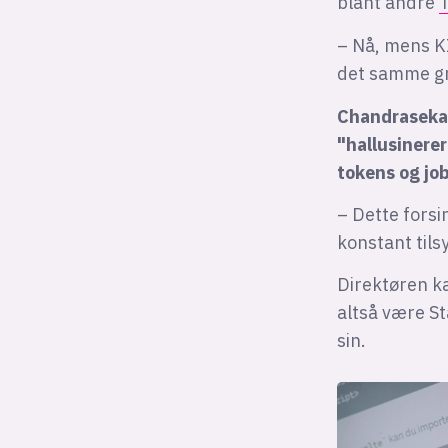
blant andre
– Nå, mens K
det samme gr
Chandrasekar 
"hallusinere
tokens og jo
– Dette forsi
konstant til
Direktøren ka
altså være S
sin.