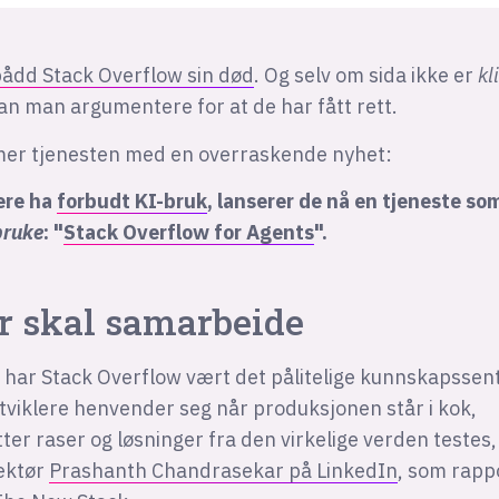
ådd Stack Overflow sin død
. Og selv om sida ikke er
kl
kan man argumentere for at de har fått rett.
er tjenesten med en overraskende nyhet:
gere ha
forbudt KI-bruk
, lanserer de nå en tjeneste so
bruke
: "
Stack Overflow for Agents
".
r skal samarbeide
r har Stack Overflow vært det pålitelige kunnskapssen
utviklere henvender seg når produksjonen står i kok,
er raser og løsninger fra den virkelige verden testes,
ektør
Prashanth Chandrasekar på LinkedIn
, som rapp