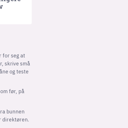
w
 for seg at
er, skrive små
åne og teste
som før, på
 fra bunnen
er direktøren.