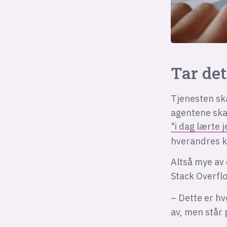
Tar det
Tjenesten ska
agentene sk
"i dag lærte 
hverandres k
Altså mye av 
Stack Overfl
– Dette er hv
av, men står p