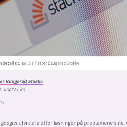
 det så ut.
📸: Ole Petter Baugerød Stokke
ter
Baugerød Stokke
R, KODE24.NO
:42
r
googlet
utviklere etter løsninger på problemene sine. 