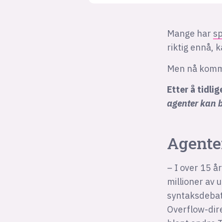
Mange har
sp
riktig ennå, 
Men nå komm
Etter å tidli
agenter kan 
Agente
– I over 15 å
millioner av 
syntaksdebatt
Overflow-dir