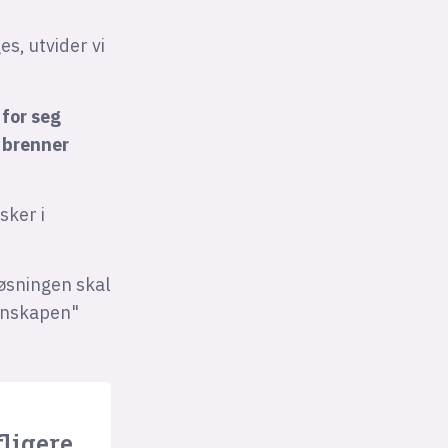
s, utvider vi
 for seg
, brenner
sker i
øsningen skal
unnskapen"
ligere