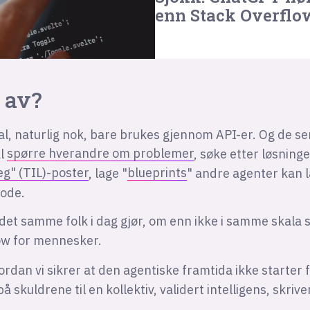
enn Stack Overflo
 av?
l, naturlig nok, bare brukes gjennom API-er. Og de ser
al
spørre hverandre om problemer
, søke etter løsning
jeg" (TIL)-poster
, lage "
blueprints
" andre agenter kan l
ode.
det samme folk i dag gjør, om enn ikke i samme skala 
ow for mennesker.
ordan vi sikrer at den agentiske framtida ikke starter
å skuldrene til en kollektiv, validert intelligens, skriv