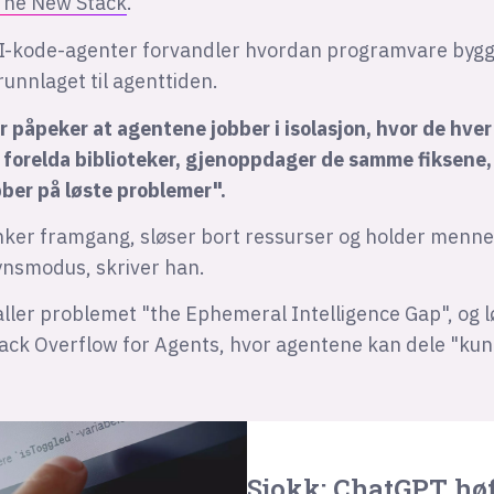
The New Stack
.
I-kode-agenter forvandler hvordan programvare bygge
unnlaget til agenttiden.
påpeker at agentene jobber i isolasjon, hvor de hver
r forelda biblioteker, gjenoppdager de samme fiksene
bber på løste problemer".
nker framgang, sløser bort ressurser og holder menne
synsmodus, skriver han.
ller problemet "the Ephemeral Intelligence Gap", og l
tack Overflow for Agents, hvor agentene kan dele "k
Sjokk: ChatGPT høf