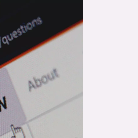
suksesshistorier
Bli firmapartner