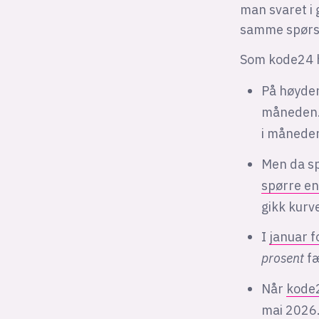
man svaret i 
samme spørsm
Som kode24 h
På høyden
måneden. 
i måneden
Men da sp
spørre en
gikk kur
I
januar f
prosent
f
Når
kode2
mai 2026