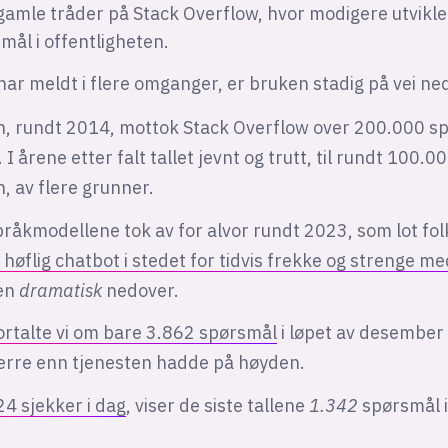
gamle tråder på Stack Overflow, hvor modigere utvikle
ål i offentligheten.
ar meldt i flere omganger, er bruken stadig på vei ne
, rundt 2014, mottok Stack Overflow over 200.000 sp
I årene etter falt tallet jevnt og trutt, til rundt 100.
, av flere grunner.
råkmodellene tok av for alvor rundt 2023, som lot fol
 høflig chatbot i stedet for tidvis frekke og strenge m
ven
dramatisk
nedover.
ortalte vi om bare 3.862 spørsmål
i løpet av desember
ærre enn tjenesten hadde på høyden.
4 sjekker i dag
, viser de siste tallene
1.342
spørsmål i
.