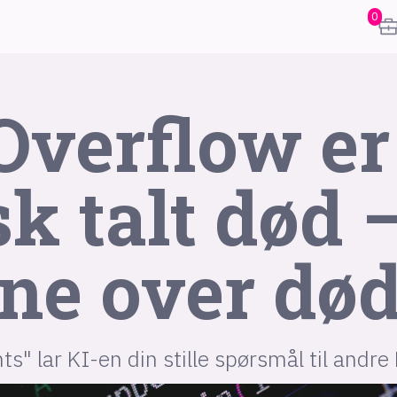
0
Overflow er
k talt død 
karriere
mening
ne over dø
or
frontend
backend
apputvikl
engelighet
ukas koder
inn/ut
h
s" lar KI-en din stille spørsmål til andre 