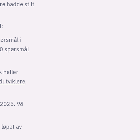
re hadde stilt
d:
ørsmål i
000 spørsmål
k heller
edutviklere
,
 2025.
98
 løpet av