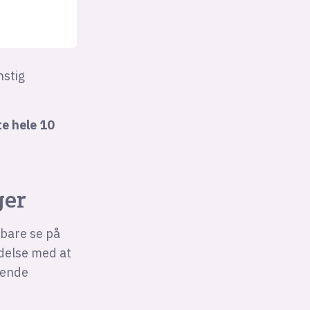
nstig
te hele 10
ger
 bare se på
delse med at
mende