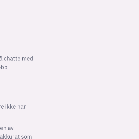
 å chatte med
obb
e ikke har
nen av
, akkurat som