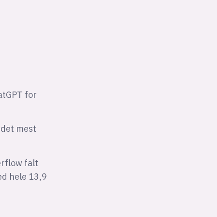
hatGPT for
, det mest
erflow falt
ed hele 13,9