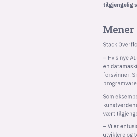
tilgjengelig 
Mener 
Stack Overflo
– Hvis nye AI
en datamaski
forsvinner. S
programvareu
Som eksempel
kunstverdene
vært tilgjeng
– Vi er entu
utviklere og 