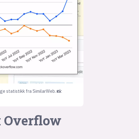
suksesshistorier
Bli firmapartner
ge statistikk fra SimilarWeb. 📸:
k Overflow