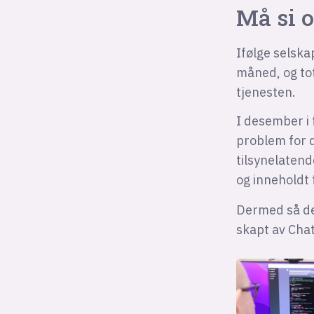
Må si o
Ifølge selska
måned, og tot
tjenesten.
I desember i 
problem for d
tilsynelatend
og inneholdt f
Dermed så de 
skapt av Cha