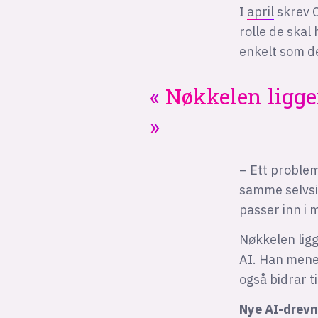
I
april
skrev C
rolle de skal
enkelt som de
Nøkkelen ligge
– Ett problem
samme selvsik
passer inn i 
Nøkkelen lig
AI. Han mener
også bidrar t
Nye AI-drevn