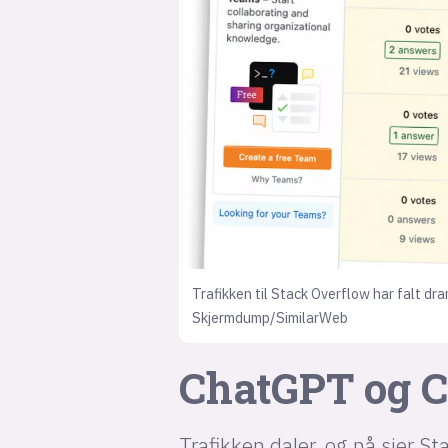
Trafikken til Stack Overflow har falt dra
Skjermdump/SimilarWeb
ChatGPT og C
Trafikken daler, og nå sier S