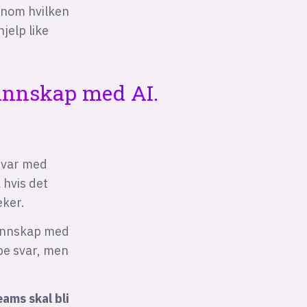
nnom hvilken
jelp like
unnskap med AI.
 svar med
 hvis det
eker.
kunnskap med
ppe svar, men
ams skal bli