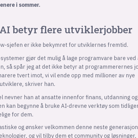
senere i sommer.
AI betyr
flere
utviklerjobber
w-sjefen er ikke bekymret for utviklernes fremtid.
-systemer gjør det mulig å lage programvare bare ved
n, så spår jeg at det ikke betyr at programmerernes j
narere tvert imot, vi vil ende opp med millioner av nye
tviklere, skriver han.
 nevner han at ansatte innenfor finans, utdanning og
n kan begynne å bruke AI-drevne verktøy som tidliger
elige for dem.
siastiske og ønsker velkommen denne neste generasjo
teknologier, og vil tilby dem et community og løsninger