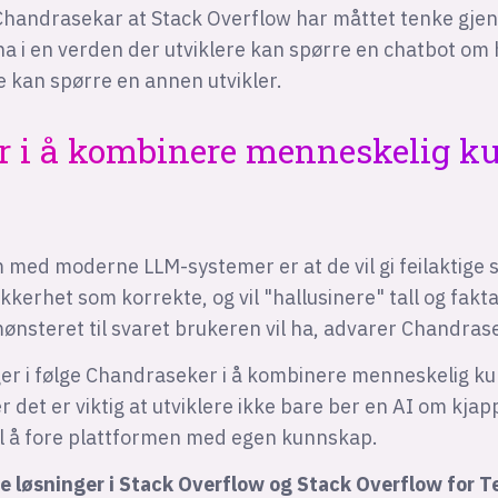
handrasekar at Stack Overflow har måttet tenke gje
 ha i en verden der utviklere kan spørre en chatbot om h
 kan spørre en annen utvikler.
r i å kombinere menneskelig k
 med moderne LLM-systemer er at de vil gi feilaktige
kerhet som korrekte, og vil "hallusinere" tall og fakta
mønsteret til svaret brukeren vil ha, advarer Chandras
ger i følge Chandraseker i å kombinere menneskelig 
 det er viktig at utviklere ikke bare ber en AI om kja
il å fore plattformen med egen kunnskap.
e løsninger i Stack Overflow og Stack Overflow for Te