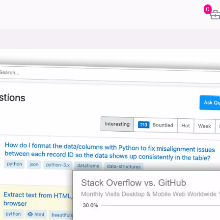
0
karriere
mening
or
frontend
backend
apputvikl
engelighet
ukas koder
inn/ut
h