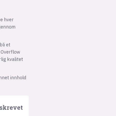
re hver
 gjennom
li et
k Overflow
ig kvalitet
nnet innhold
 skrevet
e