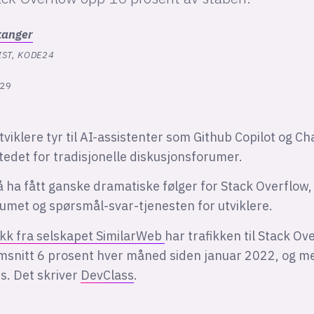
kanger
ST, KODE24
:29
utviklere tyr til AI-assistenter som Github Copilot og C
stedet for tradisjonelle diskusjonsforumer.
l å ha fått ganske dramatiske følger for Stack Overflow
umet og spørsmål-svar-tjenesten for utviklere.
tikk fra selskapet SimilarWeb
har trafikken til Stack Ov
msnitt 6 prosent hver måned siden januar 2022, og m
s. Det skriver
DevClass
.