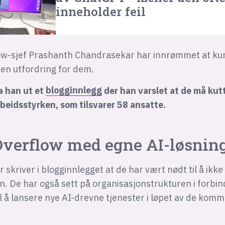
inneholder feil
ow-sjef Prashanth Chandrasekar har innrømmet at ku
r en utfordring for dem.
a han ut et
blogginnlegg
der han varslet at de må kut
beidsstyrken, som tilsvarer 58 ansatte.
Overflow med egne AI-løsnin
skriver i blogginnlegget at de har vært nødt til å ikke
. De har også sett på organisasjonstrukturen i forbin
l å lansere nye AI-drevne tjenester i løpet av de kom