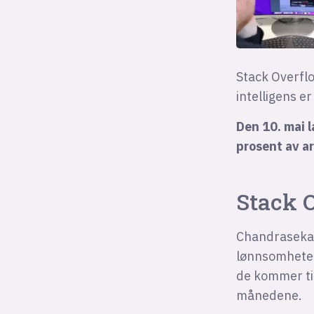
Stack Overfl
intelligens e
Den 10. mai l
prosent av ar
Stack 
Chandrasekar 
lønnsomheten
de kommer ti
månedene.