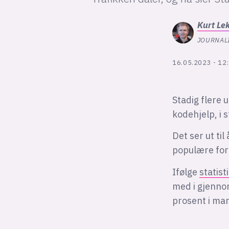
Kurt
Le
JOURNALI
16.05.2023 - 12
Stadig flere 
kodehjelp, i 
Det ser ut ti
populære for
Ifølge
statis
med i gjenno
prosent i mar