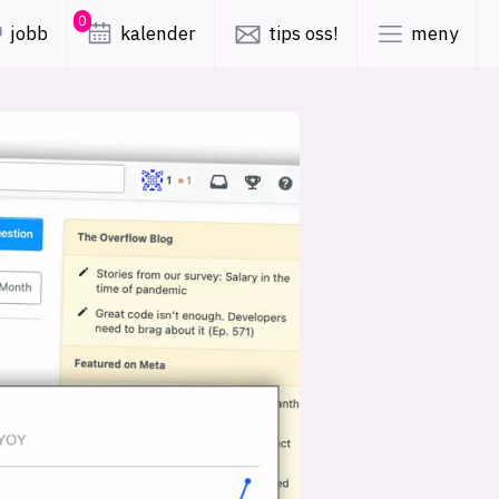
0
jobb
kalender
tips oss!
meny
lys modus
mørk modus
er
nyhetsbrev
kode24-klubben
LinkedIn
ing
Bluesky
Facebook
obby
annonsepriser
annonseguide