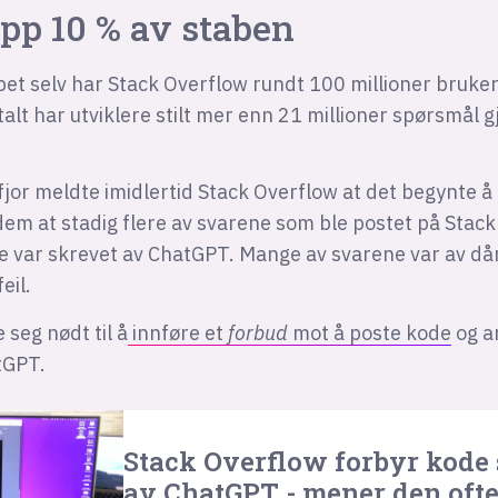
pp 10 % av staben
pet selv har Stack Overflow rundt 100 millioner bruke
alt har utviklere stilt mer enn 21 millioner spørsmål
fjor meldte imidlertid Stack Overflow at det begynte å b
em at stadig flere av svarene som ble postet på Stac
e var skrevet av ChatGPT. Mange av svarene var av dårl
eil.
seg nødt til å
innføre et
forbud
mot å poste kode
og a
tGPT.
Stack Overflow forbyr kode
av ChatGPT - mener den oft