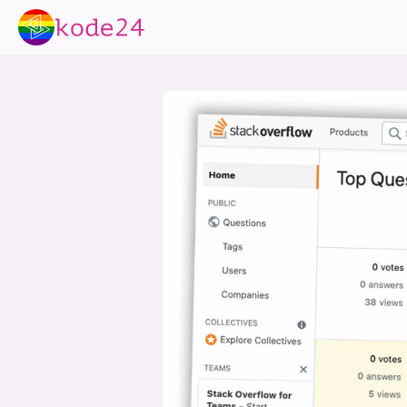
lønn
KI
utdanning
sikkerhet
kont
devops
IoT
design
tilgj