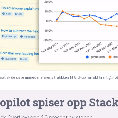
matisk de siste månedene, mens trafikken til GitHub har økt kraftig, iføl
opilot spiser opp Stac
tack Overflow opp 10 prosent av staben.