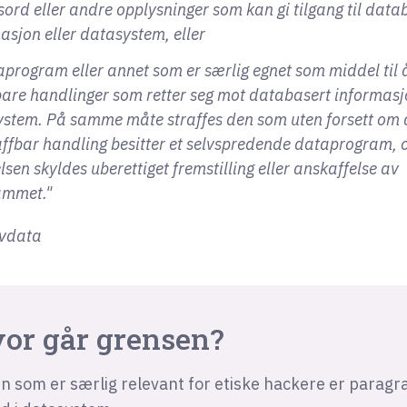
sord eller andre opplysninger som kan gi tilgang til data
asjon eller datasystem, eller
aprogram eller annet som er særlig egnet som middel til 
bare handlinger som retter seg mot databasert informasjo
stem. På samme måte straffes den som uten forsett om 
affbar handling besitter et selvspredende dataprogram, 
elsen skyldes uberettiget fremstilling eller anskaffelse av
ammet."
ovdata
or går grensen?
n som er særlig relevant for etiske hackere er parag