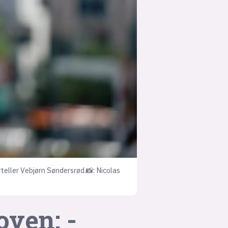
suksesshistorier
Bli firmapartner
rteller Vebjørn Søndersrød.📸: Nicolas
oven: -