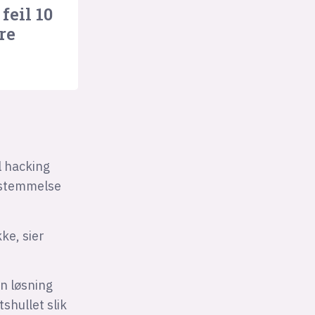
feil 10
re
l hacking
estemmelse
ke, sier
en løsning
shullet slik