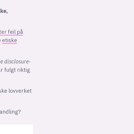
kke,
er feil på
e
etiske
e disclosure-
 fulgt riktig
rske lovverket
 handling?