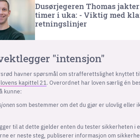
Dusørjegeren Thomas jakter 
timer i uka: - Viktig med kla
retningslinjer
vektlegger "intensjon"
srød havner spørsmål om strafferettslighet knyttet ti
elovens kapittel 21
. Overordnet har loven særlig én b
 å kunne:
sjonen
som bestemmer om det du gjør er ulovlig eller ik
ger til at dette gjelder enten du tester sikkerheten i 
erne er neste steg, publiserer informasjon om sikkerhet