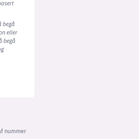
basert
å begå
n eller
å begå
og
raf nummer