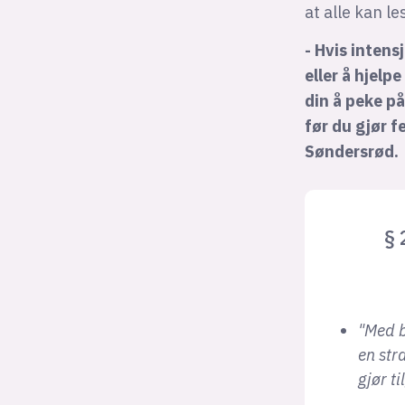
at alle kan le
- Hvis intens
eller å hjelp
din å peke på
før du gjør 
Søndersrød.
§ 
"Med b
en str
gjør t