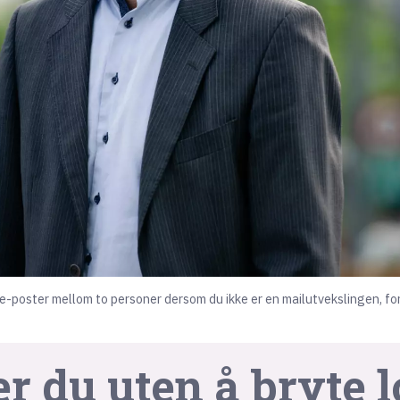
il e-poster mellom to personer dersom du ikke er en mailutvekslingen, fo
 du uten å bryte l