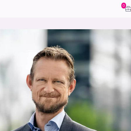
0
karriere
mening
or
frontend
backend
apputvikl
engelighet
ukas koder
inn/ut
h