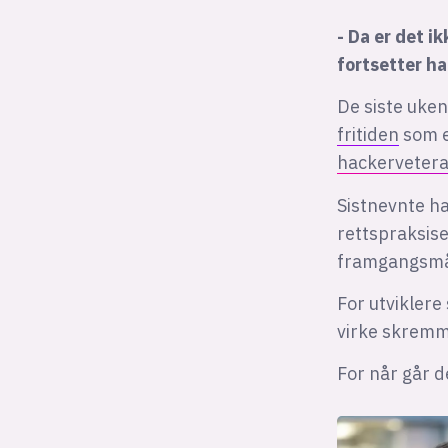
- Da er det i
fortsetter ha
De siste uken
fritiden
som e
hackervetera
Sistnevnte h
rettspraksise
framgangsmå
For utviklere
virke skrem
For når går de