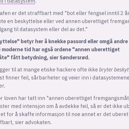
d i datasystem
.
afen er det straffbart med "bot eller fengsel inntil 2 å
yte en beskyttelse eller ved annen uberettiget fremg
lgang til datasystem eller del av det."
kyttelse" betyr her å knekke passord eller omgå andre
 i moderne tid har også ordene "annen uberettiget
e" fått betydning, sier Søndersrød.
ger til at mange etiske hackere ofte ikke
bryter beskyt
st finner feil, sårbarheter og veier inn i datasystemen
er.
for loven har tatt inn "annen uberettiget fremgangsmå
ster med intensjon om å avdekke feil, så er det ikke ub
et for å skaffe informasjon til noe annet er det uberet
fbart, sier advokaten.