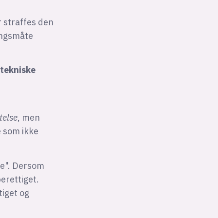
r straffes den
angsmåte
 tekniske
telse
, men
e som ikke
te". Dersom
erettiget.
tiget og