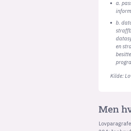
a. pas
inform
b. dat
straff
datasy
en str
besitt
progr
Kilde: L
Men hv
Lovparagrafe