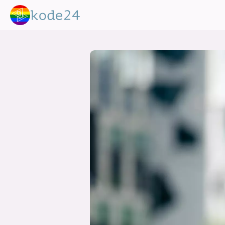
lønn
KI
utdanning
sikkerhet
kont
devops
IoT
design
tilgj