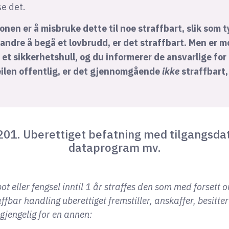
se det.
jonen er å misbruke dette til noe straffbart, slik som t
e andre å begå et lovbrudd, er det straffbart. Men er 
 et sikkerhetshull, og du informerer de ansvarlige for 
feilen offentlig, er det gjennomgående
ikke
straffbart,
201. Uberettiget befatning med tilgangsda
dataprogram mv.
ot eller fengsel inntil 1 år straffes den som med forsett 
affbar handling uberettiget fremstiller, anskaffer, besitter
ilgjengelig for en annen: