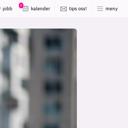
0
jobb
kalender
tips oss!
meny
lys modus
mørk modus
er
nyhetsbrev
kode24-klubben
LinkedIn
ing
Bluesky
Facebook
obby
annonsepriser
annonseguide