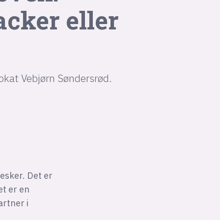
acker eller
vokat Vebjørn Søndersrød.
esker. Det er
et er en
rtner i