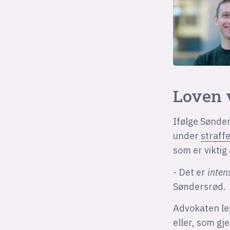
Loven 
Ifølge Sønder
under
straff
som er viktig
- Det er
inten
Søndersrød.
Advokaten leg
eller, som gj