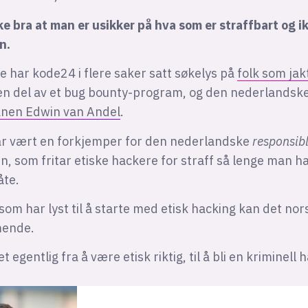
kke bra at man er usikker på hva som er straffbart og i
n.
e har kode24 i flere saker satt søkelys på
folk som jakt
n del av et bug bounty-program, og den nederlandsk
nen Edwin van Andel
.
ar vært en forkjemper for den nederlandske
responsibl
n, som fritar etiske hackere for straff så lenge man har
te.
 som har lyst til å starte med etisk hacking kan det no
mende.
t egentlig fra å være etisk riktig, til å bli en kriminell