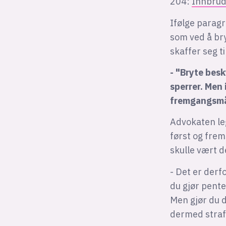
204:
Innbrud
Ifølge paragr
som ved å br
skaffer seg ti
- "Bryte bes
sperrer. Men
fremgangsmåt
Advokaten leg
først og frem
skulle vært d
- Det er der
du gjør pente
Men gjør du d
dermed straf