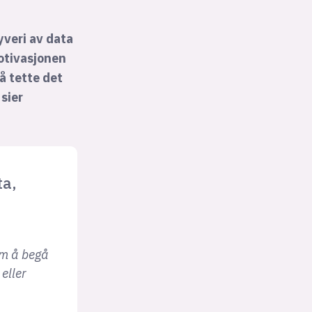
yveri av data
motivasjonen
å tette det
 sier
ta,
om å begå
 eller