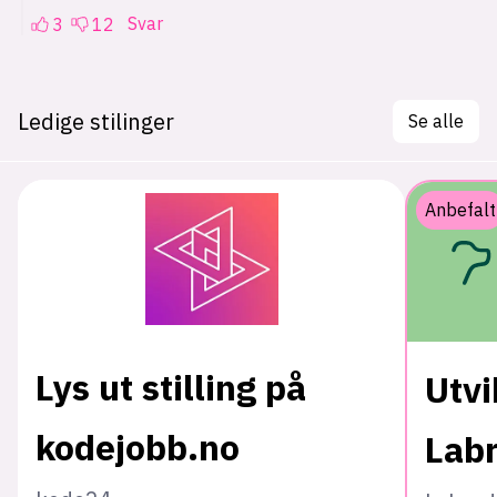
Ledige stilinger
Se alle
Anbefalt
Lys ut stilling på
Utvi
kodejobb.no
Lab