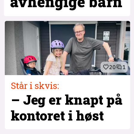
avhengige barn
20
1
Står i skvis:
– Jeg er knapt på
kontoret i høst