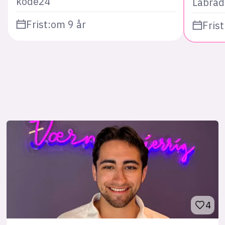
kode24
Labrad
Frist:
om 9 år
Frist
4