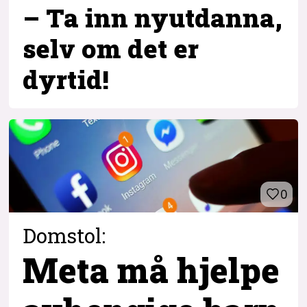
– Ta inn ny­utdanna,
selv om det er
dyrtid!
0
Domstol:
Meta må hjelpe