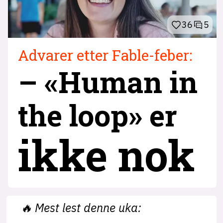
36
5
Advarer etter Fable-feber:
– «Human in
the loop» er
ikke nok
🔥
Mest lest denne uka: