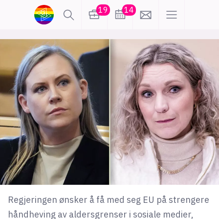
19
14
lønn
KI
karriere
meninger
utdanning
sikkerhet
kontor
frontend
backend
apputvikling
devops
IoT
design
tilgjengelighet
ukas koder
inn/ut
Regjeringen ønsker å få med seg EU på strengere
hobby
håndheving av aldersgrenser i sosiale medier,