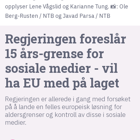
opplyser Lene Vågslid og Karianne Tung. 📸: Ole
Berg-Rusten / NTB og Javad Parsa / NTB
lys modus
mørk modus
Regjeringen foreslår
nyhetsbrev
15 års-grense for
kode24-klubben
sosiale medier - vil
LinkedIn
ha EU med på laget
Bluesky
Facebook
Regjeringen er allerede i gang med forsøket
på å lande en felles europeisk løsning for
annonsepriser
aldersgrenser og kontroll av disse i sosiale
annonseguide
medier.
suksesshistorier