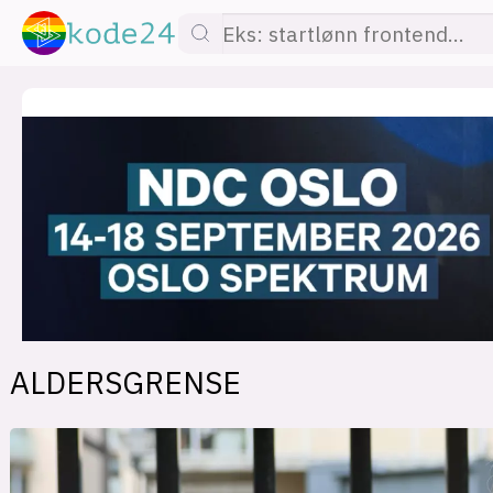
lønn
KI
utdanning
sikkerhet
kont
ALDERSGRENSE
devops
IoT
design
tilgj