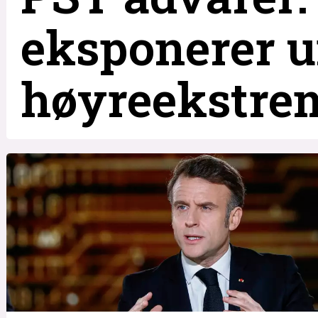
eksponerer u
høyreekstre