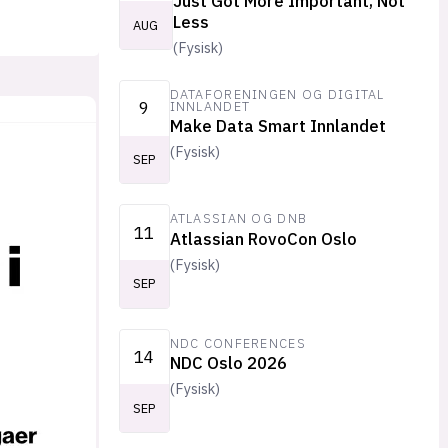
Just Got More Important, Not
Less
AUG
(
Fysisk
)
DATAFORENINGEN OG DIGITAL
9
INNLANDET
Make Data Smart Innlandet
(
Fysisk
)
SEP
ATLASSIAN OG DNB
11
Atlassian RovoCon Oslo
(
Fysisk
)
SEP
NDC CONFERENCES
14
NDC Oslo 2026
(
Fysisk
)
SEP