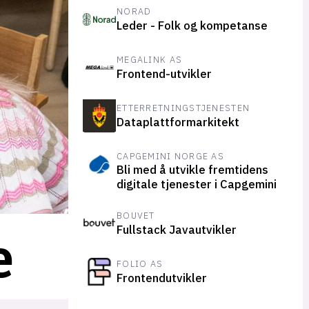
NORAD
Leder - Folk og kompetanse
MEGALINK AS
Frontend-utvikler
ETTERRETNINGSTJENESTEN
Dataplattformarkitekt
CAPGEMINI NORGE AS
Bli med å utvikle fremtidens
digitale tjenester i Capgemini
BOUVET
e
Fullstack Javautvikler
FOLIO AS
Frontendutvikler