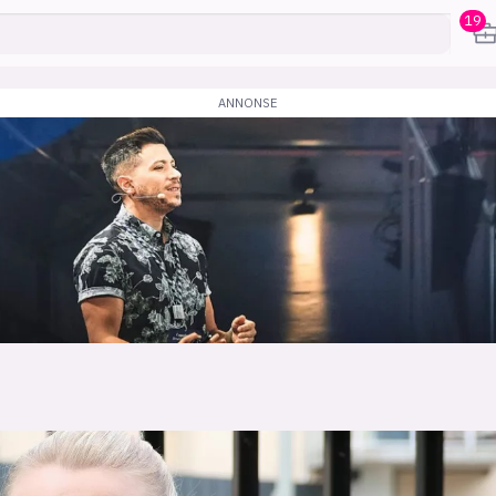
19
karriere
mening
or
frontend
backend
apputvikl
engelighet
ukas koder
inn/ut
h