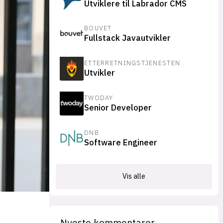
Utviklere til Labrador CMS
suksesshistorier
Bli firmapartner
BOUVET
Fullstack Javautvikler
ETTERRETNINGSTJENESTEN
Utvikler
TWODAY
Senior Developer
DNB
Software Engineer
Vis alle
Nyeste kommentarer