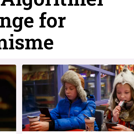
nge for
misme