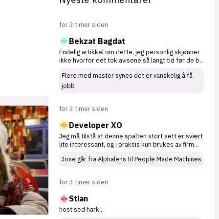
for 3 timer siden
Bekzat Bagdat
Endelig artikkel om dette, jeg personlig skjønner
ikke hvorfor det tok avisene så langt tid før de b
...
Flere med master synes det er vanskelig å få
jobb
for 3 timer siden
Developer XO
Jeg må tilstå at denne spalten stort sett er svært
lite interessant, og i praksis kun brukes av firm
...
Jose går fra Alphalens til People Made Machines
for 3 timer siden
Stian
host sed hark
...