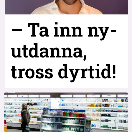
– Ta inn ny­
utdanna,
tross dyrtid!