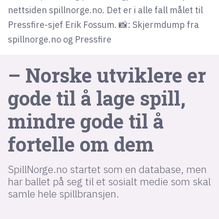
nettsiden spillnorge.no. Det er i alle fall målet til
Pressfire-sjef Erik Fossum. 📸: Skjermdump fra
lys modus
spillnorge.no og Pressfire
mørk modus
– Norske utviklere er
nyhetsbrev
gode til å lage spill,
kode24-klubben
LinkedIn
mindre gode til å
Bluesky
fortelle om dem
Facebook
SpillNorge.no startet som en database, men
annonsepriser
har ballet på seg til et sosialt medie som skal
annonseguide
samle hele spillbransjen.
suksesshistorier