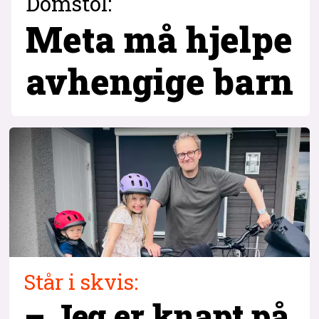
Domstol:
Meta må hjelpe
avhengige barn
Står i skvis:
– Jeg er knapt på