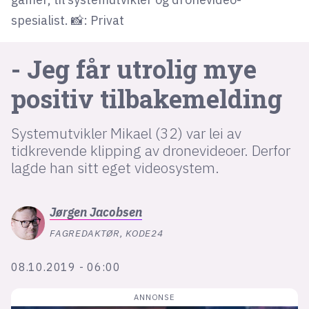
spesialist. 📸: Privat
lys modus
- Jeg får utrolig mye
mørk modus
positiv tilbake­melding
nyhetsbrev
kode24-klubben
Systemutvikler Mikael (32) var lei av
tidkrevende klipping av dronevideoer. Derfor
LinkedIn
lagde han sitt eget videosystem.
Bluesky
Facebook
Jørgen
Jacobsen
FAGREDAKTØR, KODE24
annonsepriser
annonseguide
08.10.2019 - 06:00
suksesshistorier