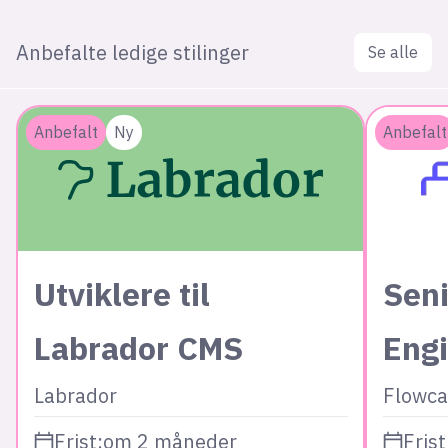
Anbefalte ledige stilinger
Se alle
Anbefalt
Ny
Anbefalt
Utviklere til
Seni
Labrador CMS
Eng
Labrador
Flowca
Frist:
om 2 måneder
Frist