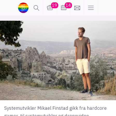
19
14
lønn
KI
karriere
meninger
utdanning
sikkerhet
kontor
frontend
backend
apputvikling
devops
IoT
design
tilgjengelighet
ukas koder
inn/ut
Systemutvikler Mikael Finstad gikk fra hardcore
hobby
gamer, til systemutvikler og dronevideo-