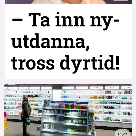
– Ta inn ny­
utdanna,
tross dyrtid!
7