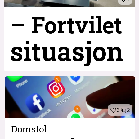
– Fortvilet
situasjon
3
2
Domstol: