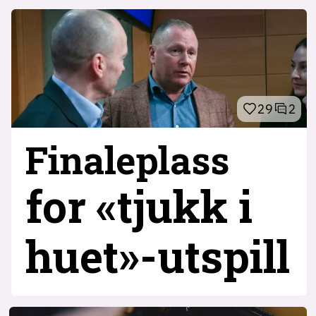
29
2
Finaleplass
for «tjukk i
huet»-utspill