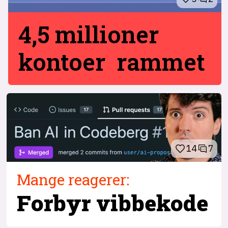
4,5 millioner
kontoer rammet
14
7
Mange reagerer:
Forbyr vibbekode