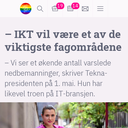
19
14
lønn
KI
– IKT vil være et av de
viktigste fagområdene
karriere
meninger
– Vi ser et økende antall varslede
utdanning
sikkerhet
kontor
nedbemanninger, skriver Tekna-
frontend
backend
apputvikling
presidenten på 1. mai. Hun har
likevel troen på IT-bransjen.
devops
IoT
design
tilgjengelighet
ukas koder
inn/ut
hobby