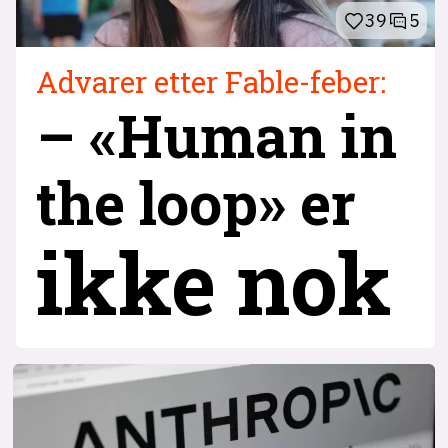
39
5
Advarer etter Fable-feber:
– «Human in
the loop» er
ikke nok