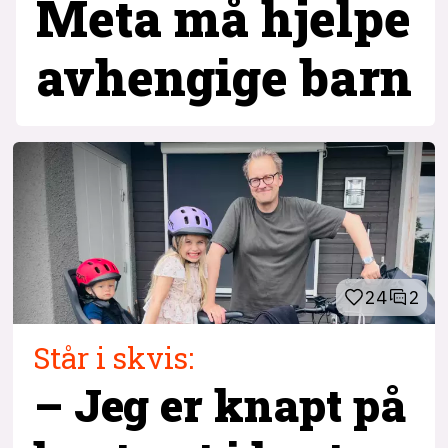
Meta må hjelpe
avhengige barn
24
2
Står i skvis:
– Jeg er knapt på