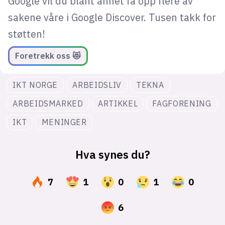
Google vil du blant annet få opp flere av
sakene våre i Google Discover. Tusen takk for
støtten!
Foretrekk oss 😻
IKT NORGE
ARBEIDSLIV
TEKNA
ARBEIDSMARKED
ARTIKKEL
FAGFORENING
IKT
MENINGER