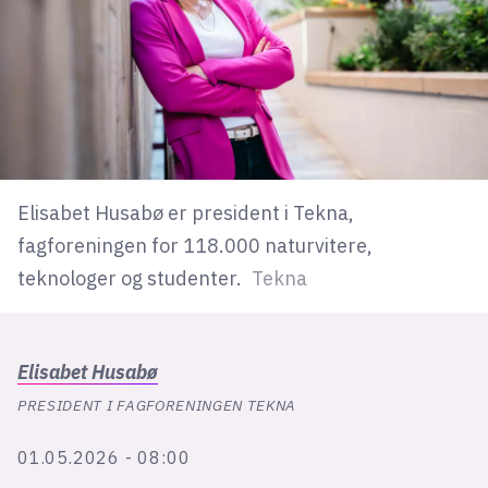
lys modus
mørk modus
nyhetsbrev
kode24-klubben
Elisabet Husabø er president i Tekna,
LinkedIn
fagforeningen for 118.000 naturvitere,
Bluesky
teknologer og studenter.
Tekna
Facebook
Elisabet
Husabø
annonsepriser
PRESIDENT I FAGFORENINGEN TEKNA
annonseguide
suksesshistorier
01.05.2026 - 08:00