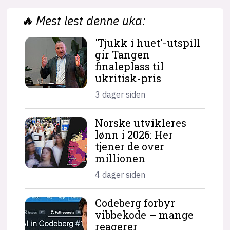
🔥
Mest lest denne uka:
'Tjukk i huet'-utspill
gir Tangen
finaleplass til
ukritisk-pris
3 dager siden
Norske utvikleres
lønn i 2026: Her
tjener de over
millionen
4 dager siden
Codeberg forbyr
vibbekode – mange
reagerer