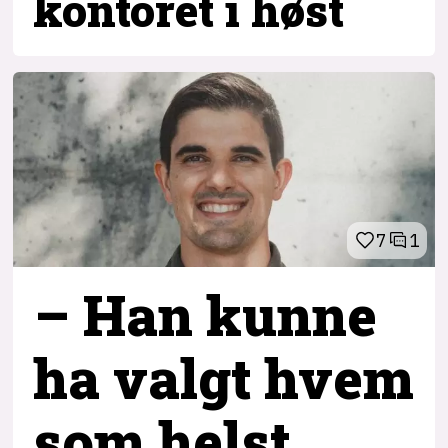
kontoret i høst
7
1
– Han kunne
ha valgt hvem
som helst