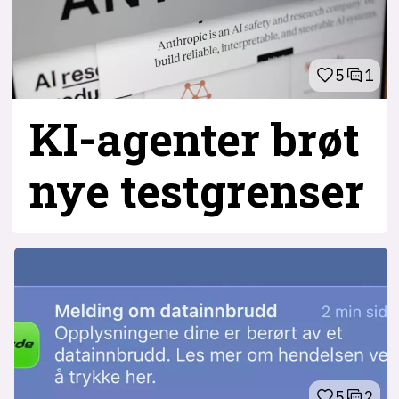
5
1
KI-agenter brøt
nye testgrenser
5
2