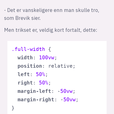
- Det er vanskeligere enn man skulle tro,
som Brevik sier.
Men trikset er, veldig kort fortalt, dette:
.full-width
 {

width
: 
100vw
;

position
: relative;

left
: 
50%
;

right
: 
50%
;

margin-left
: -
50vw
;

margin-right
: -
50vw
;

}