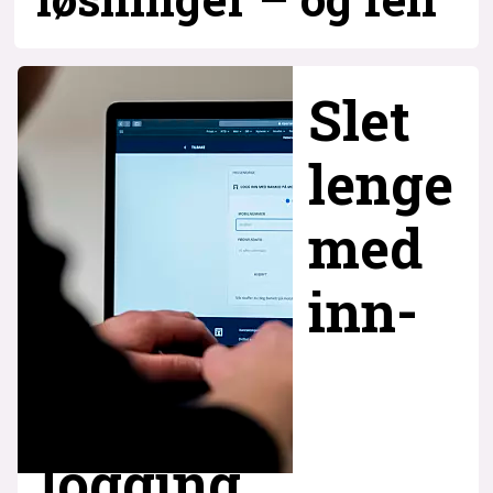
Slet
lenge
med
inn­
logging