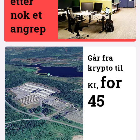
etter
nok et
angrep
Går fra
krypto til
for
KI,
45