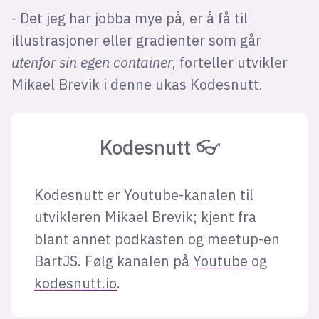
- Det jeg har jobba mye på, er å få til
illustrasjoner eller gradienter som går
lys modus
utenfor sin egen container
, forteller utvikler
mørk modus
Mikael Brevik i denne ukas Kodesnutt.
nyhetsbrev
kode24-klubben
Kodesnutt 👓
LinkedIn
Bluesky
Kodesnutt er Youtube-kanalen til
Facebook
utvikleren Mikael Brevik; kjent fra
blant annet podkasten og meetup-en
annonsepriser
BartJS. Følg kanalen på
Youtube
og
annonseguide
kodesnutt.io
.
suksesshistorier