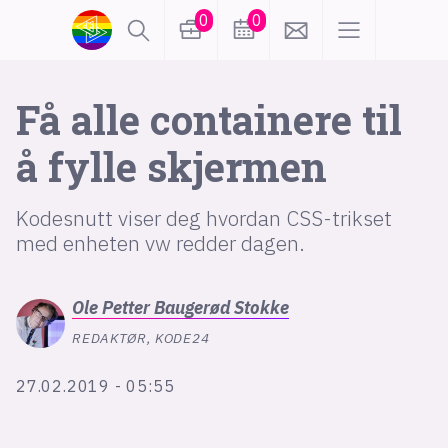
0
0
lønn
KI
Få alle containere til
å fylle skjermen
karriere
meninger
Kodesnutt viser deg hvordan CSS-trikset
utdanning
sikkerhet
kontor
med enheten vw redder dagen.
frontend
backend
apputvikling
Ole Petter
Baugerød Stokke
devops
IoT
design
REDAKTØR, KODE24
tilgjengelighet
ukas koder
inn/ut
27.02.2019 - 05:55
hobby