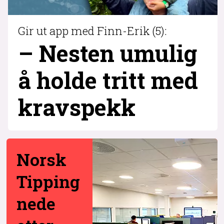
Gir ut app med Finn-Erik (5):
– Nesten umulig
å holde tritt med
krav­spekk
Norsk
Tipping
nede