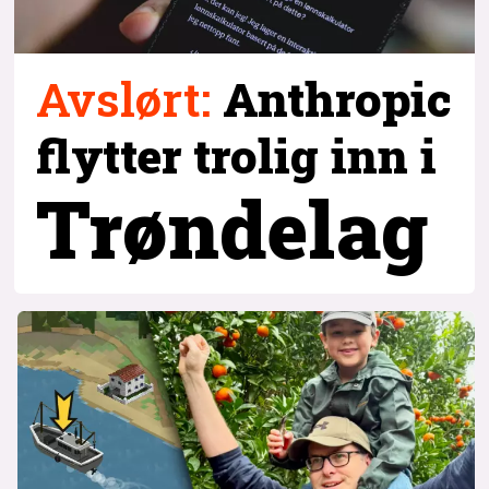
Avslørt
:
Anthropic
flytter trolig inn i
Trøndelag