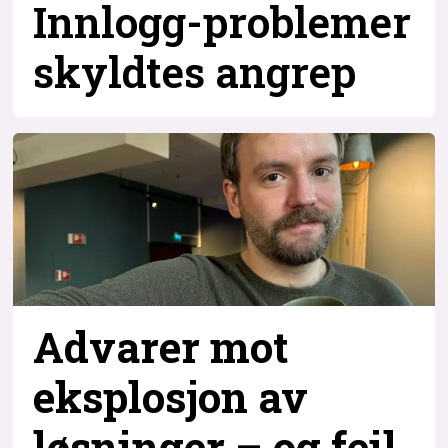
Innlogg-problemer
skyldtes angrep
Advarer mot
eksplosjon av
løsninger – og
feil