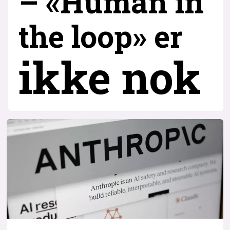
– «Human in
the loop» er
ikke nok