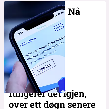
Nå
fungerer det igjen,
over ett døgn senere