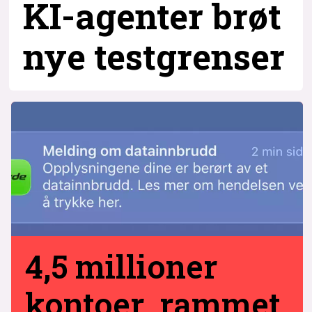
KI-agenter brøt
nye testgrenser
4,5 millioner
kontoer rammet