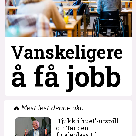
Vanskeligere
å få jobb
🔥
Mest lest denne uka:
'Tjukk i huet'-utspill
gir Tangen
finaleplass til