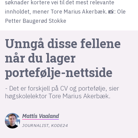
søknader kortere vei til det mest relevante
innholdet, mener Tore Marius Akerbæk. 📸: Ole
lys modus
Petter Baugerød Stokke
mørk modus
Unngå disse fellene
nyhetsbrev
når du lager
kode24-klubben
portefølje-nettside
LinkedIn
Bluesky
- Det er forskjell på CV og portefølje, sier
Facebook
høgskolelektor Tore Marius Akerbæk.
annonsepriser
Mattis
Vaaland
annonseguide
JOURNALIST, KODE24
suksesshistorier