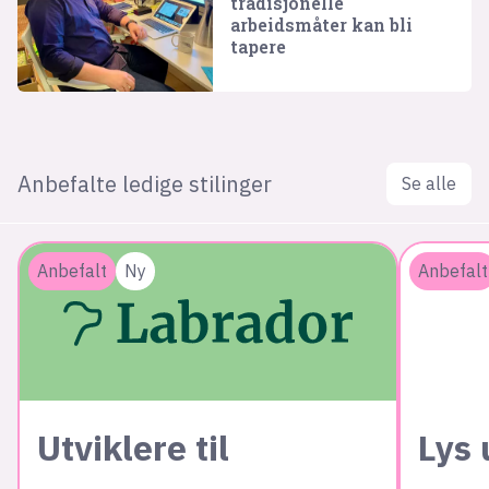
tradisjonelle
arbeidsmåter kan bli
tapere
Anbefalte ledige stilinger
Se alle
Anbefalt
Ny
Anbefalt
Utviklere til
Lys 