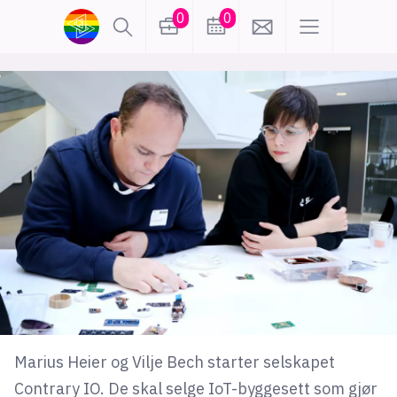
0
0
lønn
KI
karriere
meninger
utdanning
sikkerhet
kontor
frontend
backend
apputvikling
devops
IoT
design
tilgjengelighet
ukas koder
inn/ut
Marius Heier og Vilje Bech starter selskapet
hobby
Contrary IO. De skal selge IoT-byggesett som gjør