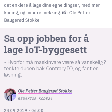
det enklere å lage dine egne dingser, med mer
koding, og mindre mekking. 📸: Ole Petter
lys modus
Baugerød Stokke
mørk modus
Sa opp jobben for å
nyhetsbrev
lage IoT-byggesett
kode24-klubben
LinkedIn
- Hvorfor må maskinvare være så vanskelig?
Bluesky
tenkte duoen bak Contrary IO, og fant en
Facebook
løsning.
annonsepriser
Ole Petter
Baugerød Stokke
annonseguide
REDAKTØR, KODE24
suksesshistorier
24.09.2019 - 06:00