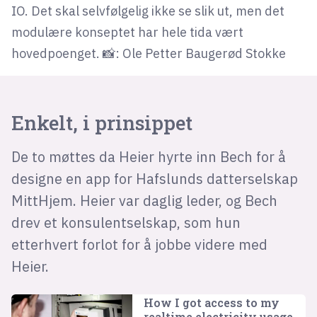
IO. Det skal selvfølgelig ikke se slik ut, men det
modulære konseptet har hele tida vært
hovedpoenget. 📸: Ole Petter Baugerød Stokke
Enkelt, i prinsippet
De to møttes da Heier hyrte inn Bech for å
designe en app for Hafslunds datterselskap
MittHjem. Heier var daglig leder, og Bech
drev et konsulentselskap, som hun
etterhvert forlot for å jobbe videre med
Heier.
How I got access to my
realtime electricity usage