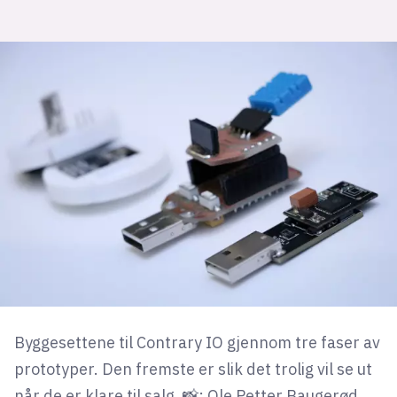
Byggesettene til Contrary IO gjennom tre faser av
prototyper. Den fremste er slik det trolig vil se ut
når de er klare til salg. 📸: Ole Petter Baugerød