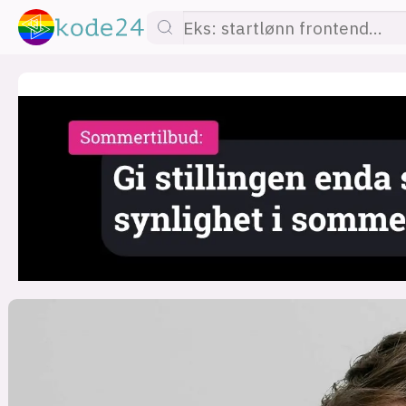
lønn
KI
utdanning
sikkerhet
kont
devops
IoT
design
tilgj