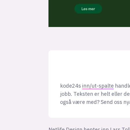
kode24s
inn/ut-spalte
handle
jobb. Teksten er helt eller de
også være med? Send oss ny
Netlife Design henter inn Lars Tol