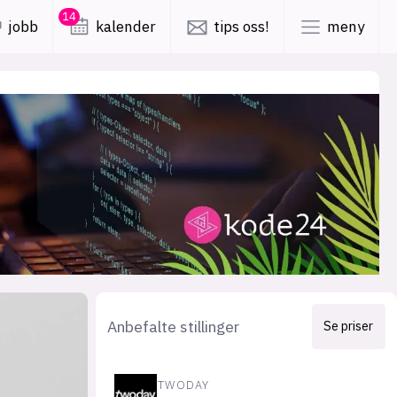
14
jobb
kalender
tips oss!
meny
lys modus
mørk modus
er
nyhetsbrev
kode24-klubben
LinkedIn
ing
Bluesky
Facebook
Anbefalte stillinger
Se priser
obby
annonsepriser
TWODAY
annonseguide