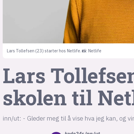
Lars Tollefsen (23) starter hos Netlife. 📸: Netlife
Lars Tollefsen
skolen til Net
inn/ut: - Gleder meg til å vise hva jeg kan, og vi
kode24s
inn/ut