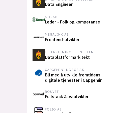
Data Engineer
NORAD
Leder - Folk og kompetanse
MEGALINK AS
Frontend-utvikler
ETTERRETNINGSTJENESTEN
Dataplattformarkitekt
CAPGEMINI NORGE AS
Bli med å utvikle fremtidens
digitale tjenester i Capgemini
BOUVET
Fullstack Javautvikler
FOLIO AS