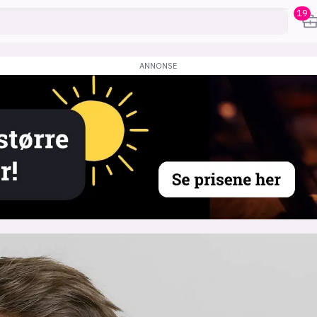
19
karriere
mening
or
frontend
backend
apputvikl
engelighet
ukas koder
inn/ut
h