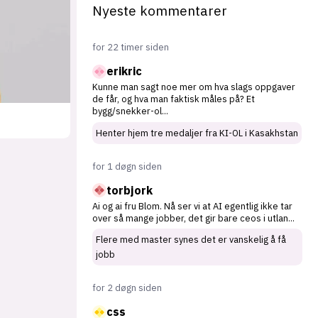
Nyeste kommentarer
for 22 timer siden
erikric
Kunne man sagt noe mer om hva slags oppgaver
de får, og hva man faktisk måles på? Et
bygg/snekker-ol
...
Henter hjem tre medaljer fra KI-OL i Kasakhstan
for 1 døgn siden
torbjork
Ai og ai fru Blom. Nå ser vi at AI egentlig ikke tar
over så mange jobber, det gir bare ceos i utlan
...
Flere med master synes det er vanskelig å få
jobb
for 2 døgn siden
css