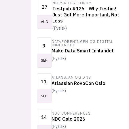
NORSK TESTFORUM
27
Testpub #126 - Why Testing
Just Got More Important, Not
Less
AUG
(
Fysisk
)
DATAFORENINGEN OG DIGITAL
9
INNLANDET
Make Data Smart Innlandet
(
Fysisk
)
SEP
ATLASSIAN OG DNB
11
Atlassian RovoCon Oslo
(
Fysisk
)
SEP
NDC CONFERENCES
14
NDC Oslo 2026
(
Fysisk
)