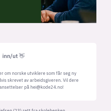
inn/ut 👋
r om norske utviklere som får seg ny
lvis skrevet av arbeidsgiveren. Vil dere
ansettelser på
hei@kode24.no
!
lefsen (23) rett fra skolebenken.