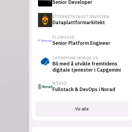
Senior Developer
suksesshistorier
Bli firmapartner
ETTERRETNINGSTJENESTEN
Dataplattformarkitekt
FLOWCASE
Senior Platform Engineer
CAPGEMINI NORGE AS
Bli med å utvikle fremtidens
digitale tjenester i Capgemini
NORAD
Fullstack & DevOps i Norad
Vis alle