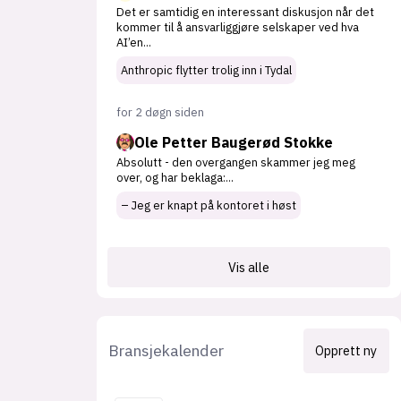
Det er samtidig en interessant diskusjon når det
kommer til å ansvarliggjøre selskaper ved hva
AI’en
...
Anthropic flytter trolig inn i Tydal
for 2 døgn siden
Ole Petter Baugerød Stokke
Absolutt - den overgangen skammer jeg meg
over, og har beklaga:
...
– Jeg er knapt på kontoret i høst
Vis alle
Bransjekalender
Opprett ny