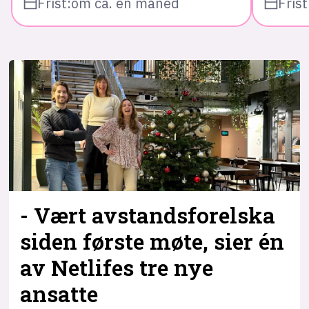
Frist:
om ca. en måned
Frist
- Vært avstandsforelska
siden første møte, sier én
av Netlifes tre nye
ansatte