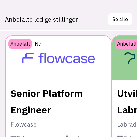
Anbefalte ledige stillinger
Se alle
Anbefalt
Ny
Anbefalt
Senior Platform
Utvi
Engineer
Lab
Flowcase
Labrad