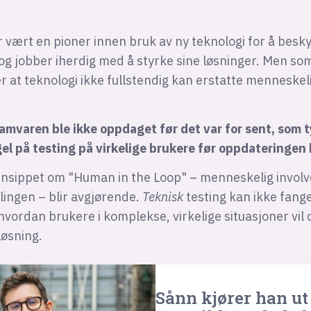
 vært en pioner innen bruk av ny teknologi for å besk
 og jobber iherdig med å styrke sine løsninger. Men 
r at teknologi ikke fullstendig kan erstatte menneskel
ramvaren ble ikke oppdaget før det var for sent, som 
el på testing på virkelige brukere før oppdateringen b
insippet om "Human in the Loop" – menneskelig involver
klingen – blir avgjørende.
Teknisk
testing kan ikke fange
 hvordan brukere i komplekse, virkelige situasjoner vil
løsning.
Sånn kjører han ut