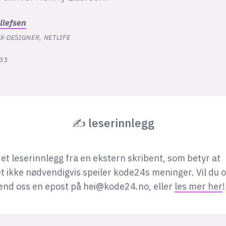
llefsen
X-DESIGNER, NETLIFE
:33
✍ leserinnlegg
 et leserinnlegg fra en ekstern skribent, som betyr at
t ikke nødvendigvis speiler kode24s meninger. Vil du 
end oss en epost på
hei@kode24.no
, eller
les mer her
!