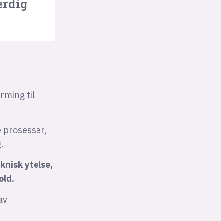
erdig
rming til
e prosesser,
.
knisk ytelse,
old.
av