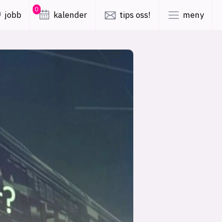
0
jobb
kalender
tips oss!
meny
lys modus
mørk modus
er
nyhetsbrev
kode24-klubben
LinkedIn
ing
Bluesky
Facebook
obby
annonsepriser
annonseguide