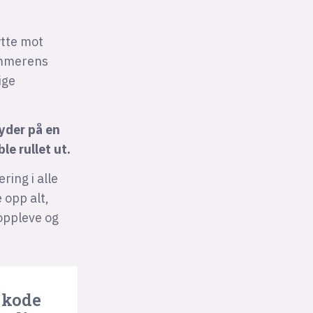
ytte mot
sommerens
ige
tyder på en
le rullet ut.
ing i alle
 opp alt,
 oppleve og
 kode