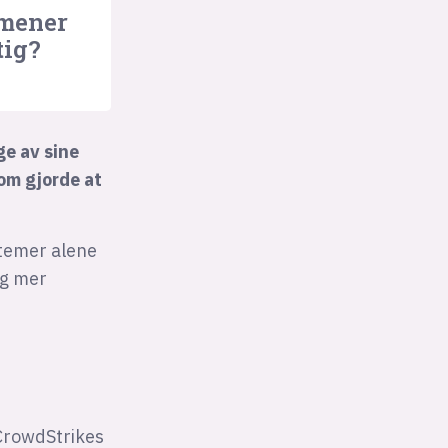
 mener
tig?
ge av sine
om gjorde at
stemer alene
ig mer
 CrowdStrikes