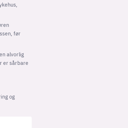
sykehus,
øren
ssen, før
en alvorlig
r er sårbare
ing og