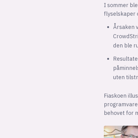
I sommer ble
flyselskaper 
Årsaken v
CrowdStri
den ble ru
Resultate
påminnels
uten tilst
Fiaskoen illu
programvareu
behovet for 