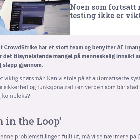
Noen som fortsatt
testing ikke er vik
 at CrowdStrike har et stort team og benytter AI i man
ar det tilsynelatende mangel på menneskelig innsikt s
ug slapp gjennom.
et viktig spørsmål: Kan vi stole på at automatiserte sy
 sikkerhet og funksjonalitet i en verden som blir stad
og kompleks?
 in the Loop’
denne problemstillingen fullt ut, må vi se nærmere på