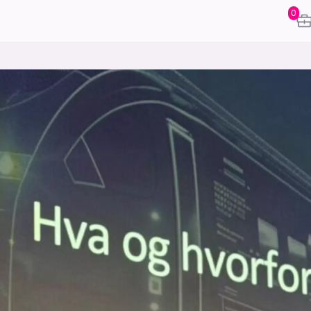
0
karriere
mening
or
frontend
backend
apputvikl
engelighet
ukas koder
inn/ut
h