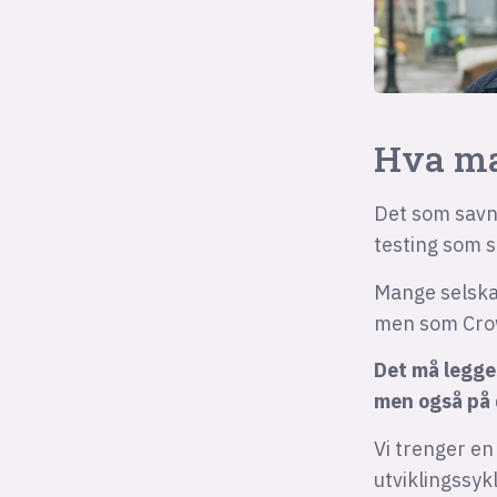
Hva ma
Det som savne
testing som s
Mange selskap
men som Crowd
Det må legges
men også på 
Vi trenger en
utviklingssyk