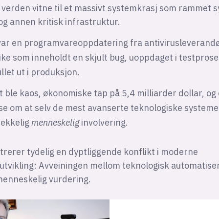
 verden vitne til et massivt systemkrasj som rammet 
og annen kritisk infrastruktur.
ar en programvareoppdatering fra antivirusleverand
ke som inneholdt en skjult bug, uoppdaget i testprose
llet ut i produksjon.
t ble kaos, økonomiske tap på 5,4 milliarder dollar, og 
e om at selv de mest avanserte teknologiske systeme
rekkelig
menneskelig
involvering.
strerer tydelig en dyptliggende konflikt i moderne
tvikling: Avveiningen mellom teknologisk automatiser
menneskelig vurdering.