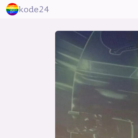
lønn
KI
utdanning
sikkerhet
kont
devops
IoT
design
tilgj