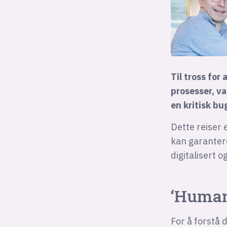
Til tross for
prosesser, v
en kritisk b
Dette reiser 
kan garantere
digitalisert 
‘Human
For å forstå 