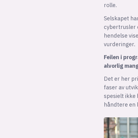
rolle.
Selskapet har
cybertrusler
hendelse vise
vurderinger.
Feilen i prog
alvorlig mang
Det er her pr
faser av utvi
spesielt ikke
håndtere en 