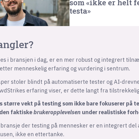
som «ikke er helt f
testa»
ngler?
s i bransjen i dag, er en mer robust og integrert tilnæ
etter menneskelig erfaring og vurdering i sentrum.
er stoler blindt på automatiserte tester og AI-drevn
Strikes erfaring viser, er dette langt fra tilstrekkelig
 større vekt på testing som ikke bare fokuserer på te
den faktiske
brukeropplevelsen
under realistiske forh
 bransje der testing på mennesker er en integrert del 
lusen, ikke en ettertanke.