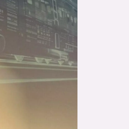
suksesshistorier
Bli firmapartner