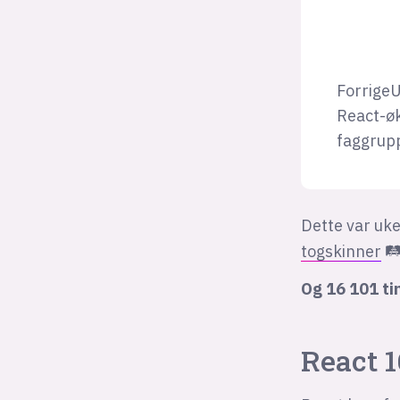
ForrigeU
React-øk
faggrupp
Dette var uk
togskinner
🛤
Og 16 101 ti
React 1