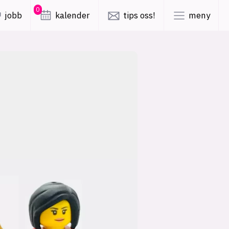
0
jobb
kalender
tips oss!
meny
lys modus
mørk modus
er
nyhetsbrev
kode24-klubben
LinkedIn
ing
Bluesky
Facebook
obby
annonsepriser
annonseguide