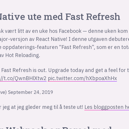
Native ute med Fast Refresh
sk vært litt av en uke hos Facebook — denne uken kom
jor-versjon av React Native! I denne utgaven debuter
 oppdaterings-featuren “Fast Refresh”, som er en tot
av Hot Reloading.
h Fast Refresh is out. Upgrade today and get a feel fo
://t.co/QwnBHlXtw2
pic.twitter.com/hXbpoaXhHx
ive)
September 24, 2019
jeg at jeg gleder meg til å teste ut!
Les bloggposten h