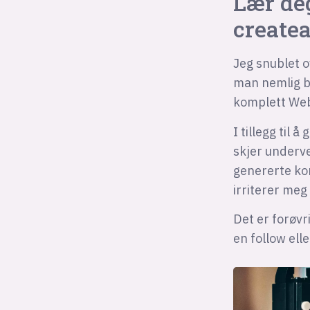
Lær de
create
Jeg snublet 
man nemlig br
komplett Webp
I tillegg til 
skjer underve
genererte kon
irriterer meg 
Det er forøvr
en follow ell