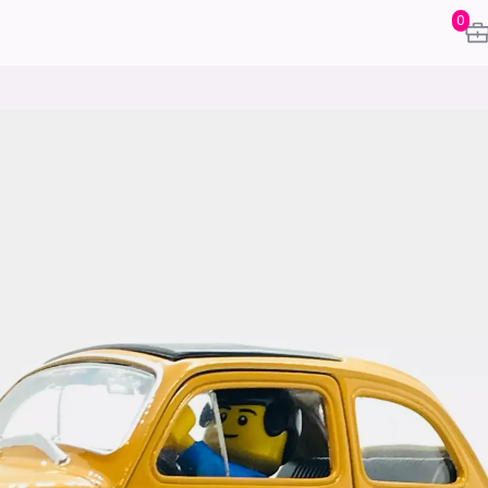
0
karriere
mening
or
frontend
backend
apputvikl
engelighet
ukas koder
inn/ut
h