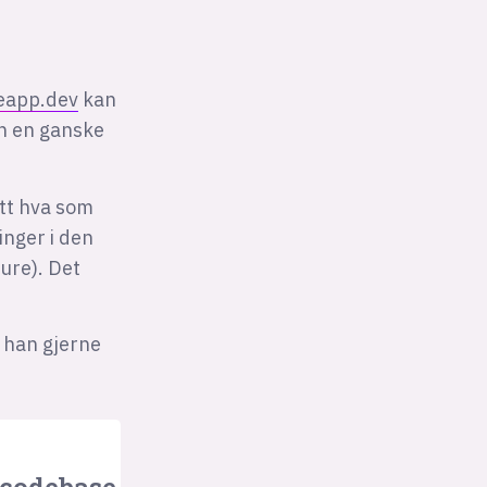
eapp.dev
kan
en en ganske
litt hva som
inger i den
ure). Det
 han gjerne
 codebase