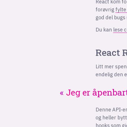
React kom for
forøvrig
fylte
god del bugs
Du kan
lese 
React R
Litt mer spen
endelig den 
Jeg er åpenbar
Denne API-en
og heller by
hooks som gjø