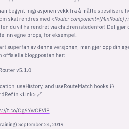
 man begynt migrasjonen vekk fra å måtte spesifisere h
om skal rendres med
<Router component={MinRoute} /
ten du vil ha rendret via children istedenfor! Det gjør
de inn egne props, for eksempel.
art superfan av denne versjonen, men gjør opp din e
n offisielle bloggposten her:
 Router v5.1.0
cation, useHistory, and useRouteMatch hooks 🎣
rdRef in <Link> 🔗
s://t.co/Og6YwOEViB
raining)
September 24, 2019