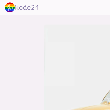
lønn
KI
utdanning
sikkerhet
kont
devops
IoT
design
tilgj