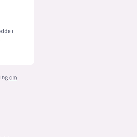
dde i
-
ling
om