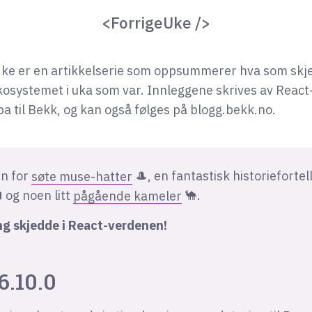
<ForrigeUke />
ke er en artikkelserie som oppsummerer hva som skje
osystemet i uka som var. Innleggene skrives av React
a til Bekk, og kan også følges på blogg.bekk.no.
en for
søte muse-hatter
🎩, en fantastisk historiefortel
 og noen litt
pågående kameler
🐪.
ng skjedde i React-verdenen!
6.10.0