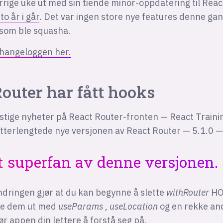
rige uke ut med sin tiende minor-oppdatering til Reac
 to år i går
. Det var ingen store nye features denne ga
 som ble squasha.
changeloggen her.
outer har fått hooks
stige nyheter på React Router-fronten — React Traini
etterlengtede nye versjonen av React Router — 5.1.0 
t superfan av denne versjonen.
dringen gjør at du kan begynne å slette
withRouter
HO
tte dem ut med
useParams
,
useLocation
og en rekke an
r appen din lettere å forstå seg på.