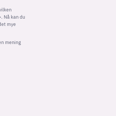
vilken
>
. Nå kan du
 det mye
gen mening