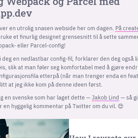
g Webpack og Parcel med
app.dev
over en utrolig snasen webside her om dagen.
På creat
uke et finurlig designet grensesnitt til å sette samm
ack- eller Parcel-config!
å gi deg en nedlastbar config-fil, forklarer den deg også 
is, slik at man føler seg komfortabel med å gjøre endr
figurasjonsfila etterpå (når man trenger enda en feat
litt at jeg ikke kom på denne ideen først.
ig en svenske som har laget dette —
Jakob Lind
— så gi
er en hyggelig kommentar på Twitter om du vil. 😍
How I rewrote our