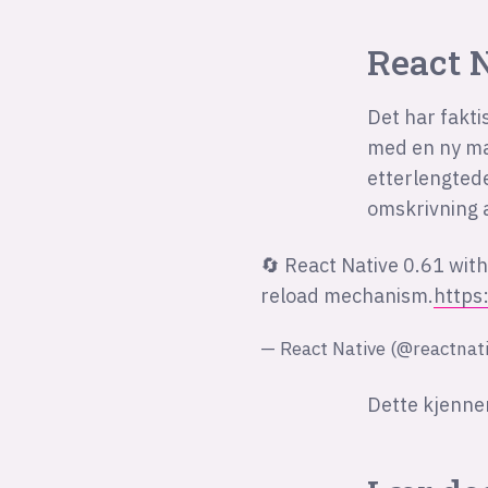
React 
Det har fakti
med en ny ma
etterlengtede
omskrivning 
🔄 React Native 0.61 wit
reload mechanism.
https
— React Native (@reactnat
Dette kjenner 