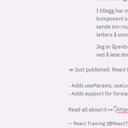
I tillegg har
komponent s
sende inn rou
lettere å sen
Jeg er åpenb
ved å lese de
📣 Just published: React
- Adds useParams, useLo
- Adds support for forwa
Read all about it 👀👇
http
— React Training (@ReactT