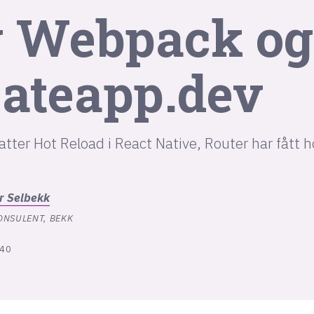
 Webpack og
ateapp.dev
atter Hot Reload i React Native, Router har fått 
r
Selbekk
ONSULENT, BEKK
:40