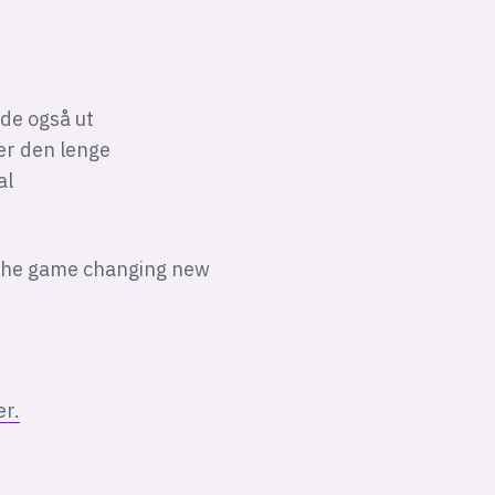
 de også ut
er den lenge
al
r the game changing new
er.