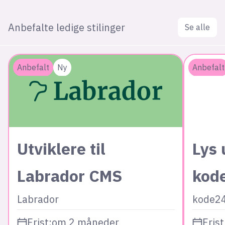
Anbefalte ledige stilinger
Se alle
Anbefalt
Ny
Anbefalt
Utviklere til
Lys 
Labrador CMS
kod
Labrador
kode2
Frist:
om 2 måneder
Frist