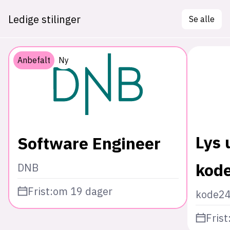
Ledige stilinger
Se alle
Anbefalt
Ny
Lys 
Software Engineer
kod
DNB
Frist:
om 19 dager
kode2
Frist