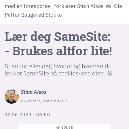
med en forespørsel, forklarer Stian Alsos. 📸: Ole
Petter Baugerød Stokke
lys modus
mørk modus
Lær deg SameSite:
nyhetsbrev
- Brukes altfor lite!
kode24-klubben
LinkedIn
Stian forteller deg hvorfor og hvordan du
bruker SameSite på cookies-ene dine. 🍪
Bluesky
Facebook
Stian
Alsos
UTVIKLER, KODEMAKER
annonsepriser
annonseguide
02.06.2020 - 06:00
suksesshistorier