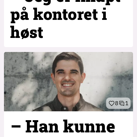
på kontoret i
høst
8
1
– Han kunne