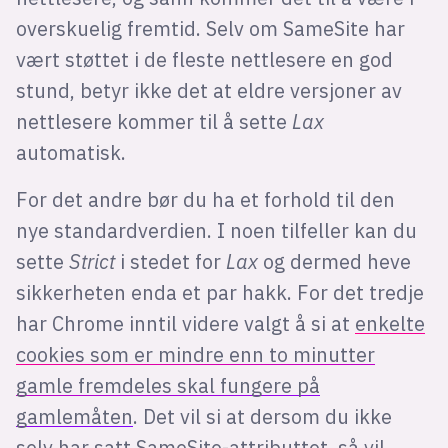
overskuelig fremtid. Selv om SameSite har
vært støttet i de fleste nettlesere en god
stund, betyr ikke det at eldre versjoner av
nettlesere kommer til å sette
Lax
automatisk.
For det andre bør du ha et forhold til den
nye standardverdien. I noen tilfeller kan du
sette
Strict
i stedet for
Lax
og dermed heve
sikkerheten enda et par hakk. For det tredje
har Chrome inntil videre valgt å si at
enkelte
cookies som er mindre enn to minutter
gamle fremdeles skal fungere på
gamlemåten
. Det vil si at dersom du ikke
selv har satt SameSite-attributtet, så vil