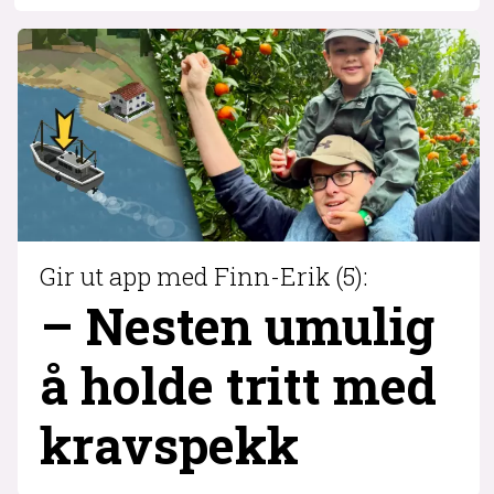
Gir ut app med Finn-Erik (5):
– Nesten umulig
å holde tritt med
krav­spekk