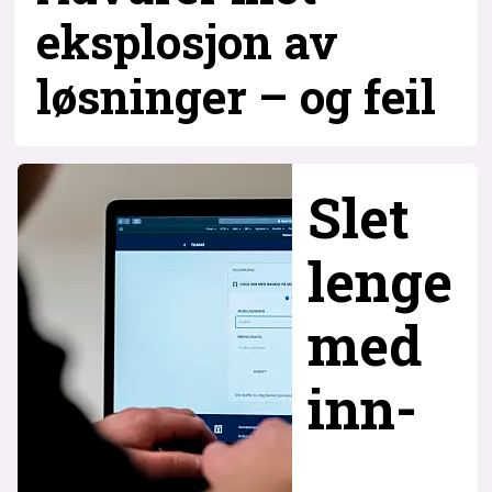
eksplosjon av
løsninger – og
feil
Slet
lenge
med
inn­