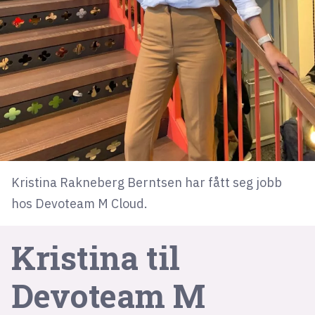
lys modus
mørk modus
nyhetsbrev
kode24-klubben
LinkedIn
Bluesky
Kristina Rakneberg Berntsen har fått seg jobb
Facebook
hos Devoteam M Cloud.
Kristina til
annonsepriser
annonseguide
Devoteam M
suksesshistorier