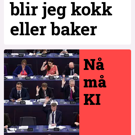
blir jeg kokk
eller baker
Nå
må
KI