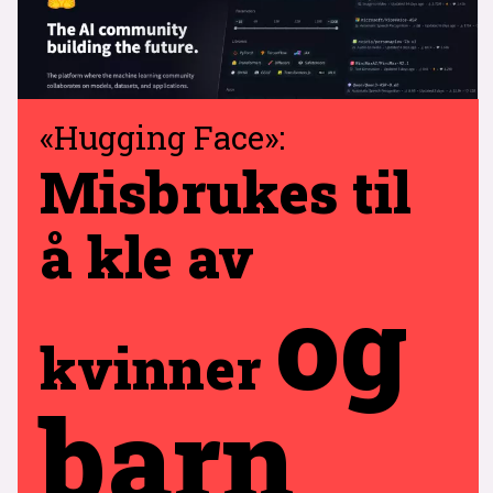
«Hugging Face»:
Misbrukes til
å kle av
og
kvinner
barn