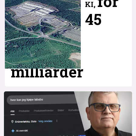
for
KI,
45
milliarder