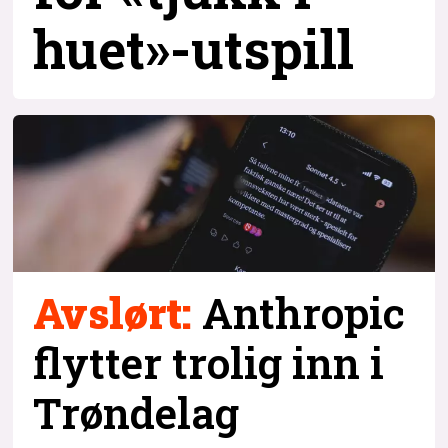
huet»-utspill
Avslørt:
Anthropic
flytter trolig inn i
Trøndelag