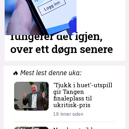
fungerer det igjen,
over ett døgn senere
🔥
Mest lest denne uka:
'Tjukk i huet'-utspill
gir Tangen
finaleplass til
ukritisk-pris
18 timer siden