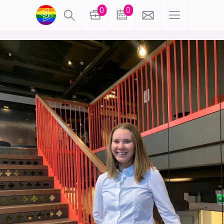
0
0
lønn
KI
karriere
meninger
utdanning
sikkerhet
kontor
frontend
backend
apputvikling
devops
IoT
design
tilgjengelighet
ukas koder
inn/ut
hobby