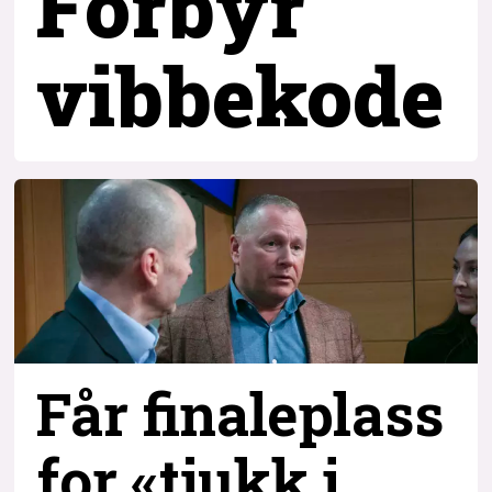
Forbyr
vibbekode
Får finaleplass
for «tjukk i