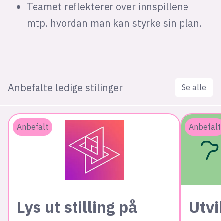
Teamet reflekterer over innspillene
mtp. hvordan man kan styrke sin plan.
Anbefalte ledige stilinger
Se alle
Anbefalt
Anbefalt
Lys ut stilling på
Utvi