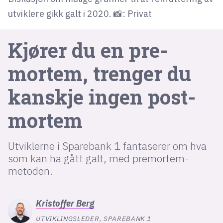
utviklere gikk galt i 2020. 📸: Privat
lys modus
Kjører du en pre-
mørk modus
mortem, trenger du
nyhetsbrev
kanskje ingen post-
kode24-klubben
LinkedIn
mortem
Bluesky
Facebook
Utviklerne i Sparebank 1 fantaserer om hva
som kan ha gått galt, med premortem-
metoden.
annonsepriser
annonseguide
Kristoffer
Berg
suksesshistorier
UTVIKLINGSLEDER, SPAREBANK 1