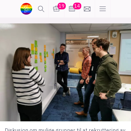
19
14
lønn
KI
karriere
meninger
utdanning
sikkerhet
kontor
frontend
backend
apputvikling
devops
IoT
design
tilgjengelighet
ukas koder
inn/ut
hobby
Diskusjon om mulige grunner til at rekruttering av