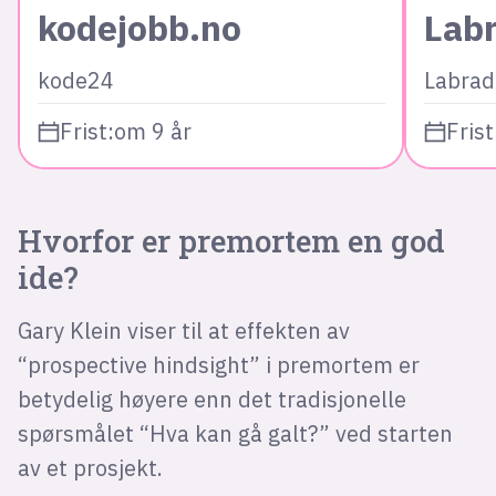
kodejobb.no
Lab
kode24
Labrad
Frist:
om 9 år
Frist
Hvorfor er premortem en god
ide?
Gary Klein viser til at effekten av
“prospective hindsight” i premortem er
betydelig høyere enn det tradisjonelle
spørsmålet “Hva kan gå galt?” ved starten
av et prosjekt.