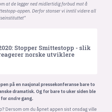
 om at de legger ned midlertidig forbud mot å
estopp-appen. Derfor stanser vi inntil videre all
einstituttet"
2020: Stopper Smittestopp - slik
reagerer norske utviklere
ppen på en nasjonal pressekonferanse bare to
ganske dramatisk. Og for bare to uker siden ble
 for
andre
gang.
pp? Dersom om du åpnet appen sist onsdag ville