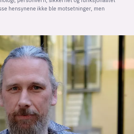
nologi, personvern, sikkerhet og funksjonalitet
isse hensynene ikke ble motsetninger, men