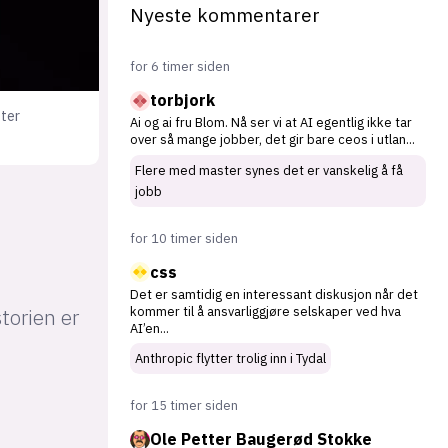
Nyeste kommentarer
for 6 timer siden
torbjork
tter
Ai og ai fru Blom. Nå ser vi at AI egentlig ikke tar
over så mange jobber, det gir bare ceos i utlan
...
Flere med master synes det er vanskelig å få
jobb
for 10 timer siden
css
Det er samtidig en interessant diskusjon når det
torien er
kommer til å ansvarliggjøre selskaper ved hva
AI’en
...
Anthropic flytter trolig inn i Tydal
for 15 timer siden
Ole Petter Baugerød Stokke