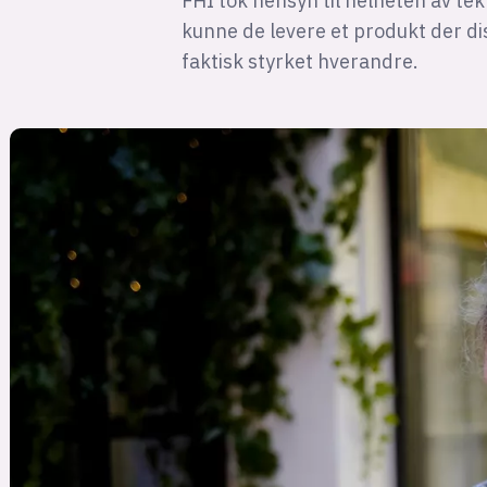
FHI tok hensyn til helheten av tek
kunne de levere et produkt der d
faktisk styrket hverandre.