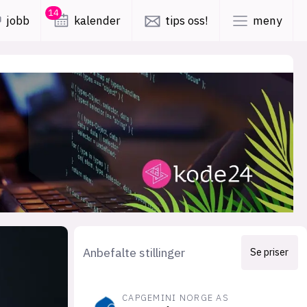
14
jobb
kalender
tips oss!
meny
lys modus
mørk modus
er
nyhetsbrev
kode24-klubben
LinkedIn
ing
Bluesky
Facebook
Anbefalte stillinger
Se priser
obby
annonsepriser
CAPGEMINI NORGE AS
annonseguide