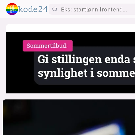
lønn
KI
utdanning
sikkerhet
kont
devops
IoT
design
tilgj