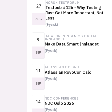
NORSK TESTFORUM
27
Testpub #126 - Why Testing
Just Got More Important, Not
Less
AUG
(
Fysisk
)
DATAFORENINGEN OG DIGITAL
9
INNLANDET
Make Data Smart Innlandet
(
Fysisk
)
SEP
ATLASSIAN OG DNB
11
Atlassian RovoCon Oslo
(
Fysisk
)
SEP
NDC CONFERENCES
14
NDC Oslo 2026
(
Fysisk
)