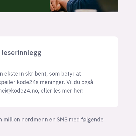
leserinnlegg
en ekstern skribent, som betyr at
speiler kode24s meninger. Vil du også
hei@kode24.no
, eller
les mer her
!
er en million nordmenn en SMS med følgende