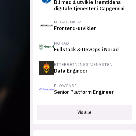
Bli med å utvikle fremtidens
suksesshistorier
digitale tjenester i Capgemini
Bli firmapartner
MEGALINK AS
Frontend-utvikler
NORAD
Fullstack & DevOps i Norad
ETTERRETNINGSTJENESTEN
Data Engineer
FLOWCASE
Senior Platform Engineer
Vis alle