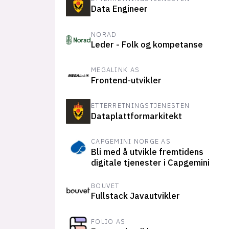
Data Engineer
NORAD
Leder - Folk og kompetanse
MEGALINK AS
Frontend-utvikler
ETTERRETNINGSTJENESTEN
Dataplattformarkitekt
CAPGEMINI NORGE AS
Bli med å utvikle fremtidens
digitale tjenester i Capgemini
BOUVET
Fullstack Javautvikler
FOLIO AS