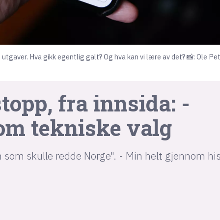
e utgaver. Hva gikk egentlig galt? Og hva kan vi lære av det? 📸: Ole Pe
opp, fra innsida: -
om tekniske valg
som skulle redde Norge". - Min helt gjennom his