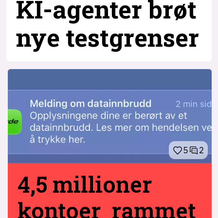
KI-agenter brøt
nye testgrenser
5
2
4,5 millioner
kontoer rammet