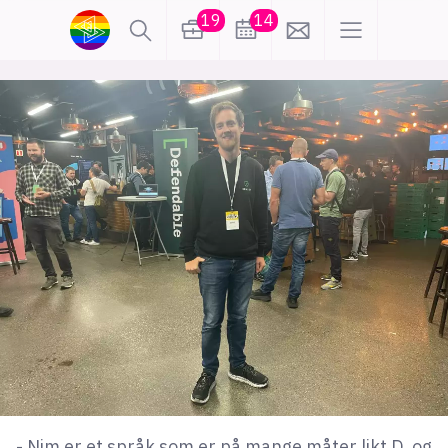
19
14
lønn
KI
karriere
meninger
utdanning
sikkerhet
kontor
frontend
backend
apputvikling
devops
IoT
design
tilgjengelighet
ukas koder
inn/ut
hobby
- Nim er et språk som er på mange måter likt D, og