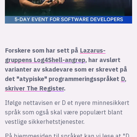
Forskere som har sett på
Lazarus-
gruppens Log4Shell-angrep
, har avslørt
varianter av skadevare som er skrevet på
det "atypiske" programmeringsspråket
D
,
skriver The Register
.
Ifølge nettavisen er D et nyere minnesikkert
språk som også skal være populært blant
vestlige sikkerhetstjenester.
På hjemmesiden til språket kan vi lese at "D