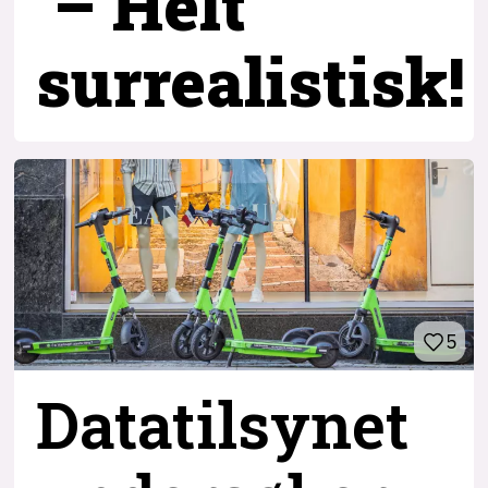
– Helt
surrealistisk!
5
Datatilsynet