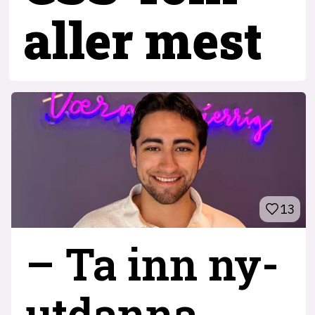
aller mest
13
– Ta inn ny­
utdanna,