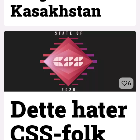
Kasakhstan
6
Dette hater
CSS-folk