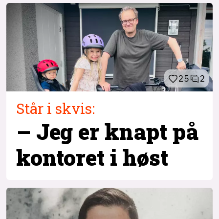
25
2
Står i skvis:
– Jeg er knapt på
kontoret i høst