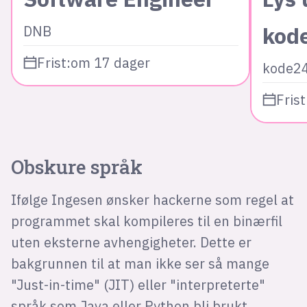
kod
DNB
Frist:
om 17 dager
kode2
Frist
Obskure språk
Ifølge Ingesen ønsker hackerne som regel at
programmet skal kompileres til en binærfil
uten eksterne avhengigheter. Dette er
bakgrunnen til at man ikke ser så mange
"Just-in-time" (JIT) eller "interpreterte"
språk som Java eller Python bli brukt.