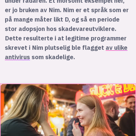
under radaren. Et morsomt eksempel her,
er jo bruken av Nim. Nim er et språk som er
på mange måter likt D, og så en periode
stor adopsjon hos skadevareutviklere.
Dette resulterte i at legitime programmer
skrevet i Nim plutselig ble flagget
av ulike
antivirus
som skadelige.