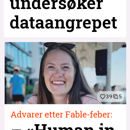
undersøker
dataangrepet
39
5
Advarer etter Fable-feber:
– «Human in