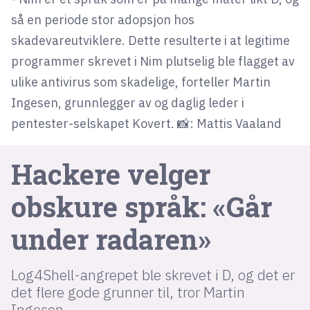
så en periode stor adopsjon hos
skadevareutviklere. Dette resulterte i at legitime
lys modus
programmer skrevet i Nim plutselig ble flagget av
mørk modus
ulike antivirus som skadelige, forteller Martin
Ingesen, grunnlegger av og daglig leder i
nyhetsbrev
pentester-selskapet Kovert. 📸: Mattis Vaaland
kode24-klubben
LinkedIn
Hackere velger
Bluesky
obskure språk: «Går
Facebook
under radaren»
annonsepriser
annonseguide
Log4Shell-angrepet ble skrevet i D, og det er
suksesshistorier
det flere gode grunner til, tror Martin
Ingesen.