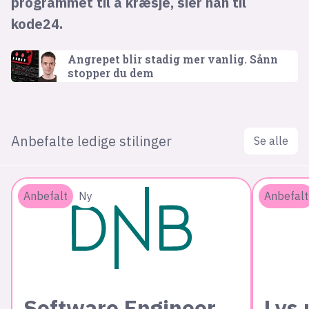
programmet til å kræsje, sier han til
kode24.
Angrepet blir stadig mer vanlig. Sånn
stopper du dem
Anbefalte ledige stilinger
Se alle
Anbefalt
Ny
Anbefalt
Software Engineer
Lys 