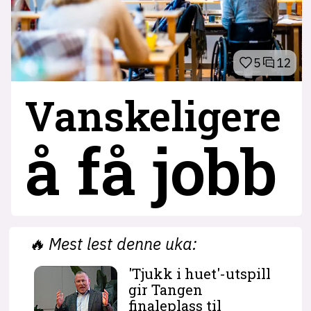
5
12
Vanskeligere
å få jobb
🔥
Mest lest denne uka:
'Tjukk i huet'-utspill
gir Tangen
finaleplass til