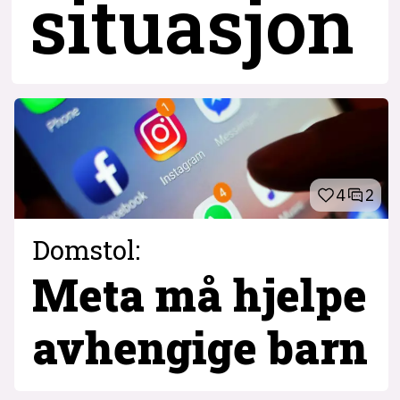
situasjon
4
2
Domstol:
Meta må hjelpe
avhengige barn