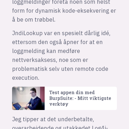
loggmeldinger foreta noen som helst
form for dynamisk kode-eksekvering er
å be om trøbbel.
JndiLookup var en spesielt dårlig idé,
ettersom den også åpner for at en
loggmelding kan medføre
nettverksaksess, noe som er
problematisk selv uten remote code
execution.
Test appen din med
BurpSuite: - Mitt viktigste
verktøy
Jeg tipper at det underbetalte,
overarbeidende og utakkedet Log4j-