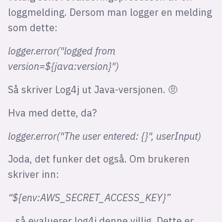
loggmelding. Dersom man logger en melding
som dette:
logger.error("logged from
version=${java:version}")
Så skriver Log4j ut Java-versjonen. 🤨
Hva med dette, da?
logger.error("The user entered: {}", userInput)
Joda, det funker det også. Om brukeren
skriver inn:
“${env:AWS_SECRET_ACCESS_KEY}”
...
så evaluerer log4j denne villig. Dette er