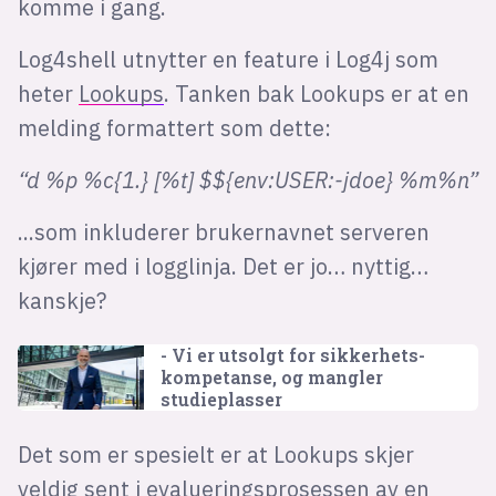
komme i gang.
Log4shell utnytter en feature i Log4j som
heter
Lookups
. Tanken bak Lookups er at en
melding formattert som dette:
“d %p %c{1.} [%t] $${env:USER:-jdoe} %m%n”
...som inkluderer brukernavnet serveren
kjører med i logglinja. Det er jo… nyttig…
kanskje?
- Vi er utsolgt for sikkerhets­
kompetanse, og mangler
studieplasser
Det som er spesielt er at Lookups skjer
veldig sent i evalueringsprosessen av en