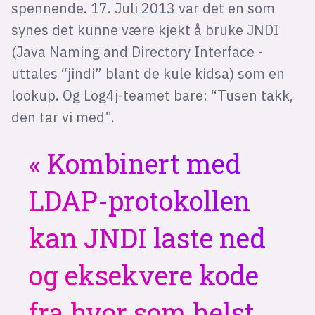
spennende.
17. Juli 2013
var det en som
synes det kunne være kjekt å bruke JNDI
(Java Naming and Directory Interface -
uttales “jindi” blant de kule kidsa) som en
lookup. Og Log4j-teamet bare: “Tusen takk,
den tar vi med”.
Kombinert med
LDAP-protokollen
kan JNDI laste ned
og eksekvere kode
fra hvor som helst.