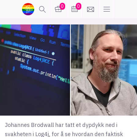
0
0
lønn
KI
karriere
meninger
utdanning
sikkerhet
kontor
frontend
backend
apputvikling
devops
IoT
design
tilgjengelighet
ukas koder
inn/ut
Johannes Brodwall har tatt et dypdykk ned i
hobby
svakheten i Log4j, for å se hvordan den faktisk