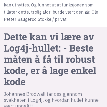
kan utnyttes. Og funnet ut at funksjonen som
tillater dette, trolig aldri burde vært der. 📸: Ole
lys modus
Petter Baugerød Stokke / privat
mørk modus
Dette kan vi lære av
nyhetsbrev
Log4j-hullet: - Beste
kode24-klubben
LinkedIn
måten å få til robust
Bluesky
kode, er å lage enkel
Facebook
kode
annonsepriser
annonseguide
Johannes Brodwall tar oss gjennom
svakheten i Log4j, og hvordan hullet kunne
suksesshistorier
vært unngått.