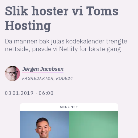
Slik hoster vi Toms
lys modus
Hosting
mørk modus
Da mannen bak julas kodekalender trengte
nettside, prøvde vi Netlify for første gang.
nyhetsbrev
kode24-klubben
LinkedIn
Jørgen
Jacobsen
Bluesky
FAGREDAKTØR, KODE24
Facebook
03.01.2019 - 06:00
annonsepriser
annonseguide
suksesshistorier