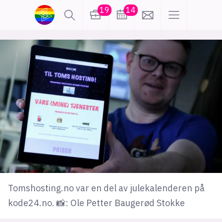
19
14
lønn
KI
karriere
meninger
utdanning
sikkerhet
kontor
frontend
backend
apputvikling
devops
IoT
design
Tomshosting.no var en del av julekalenderen på
tilgjengelighet
ukas koder
inn/ut
kode24.no. 📸: Ole Petter Baugerød Stokke
hobby