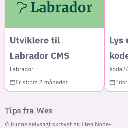
Utviklere til
Lys 
Labrador CMS
kod
Labrador
kode2
Frist:
om 2 måneder
Frist
Tips fra Wes
Vi kunne selvsagt skrevet en liten Node-