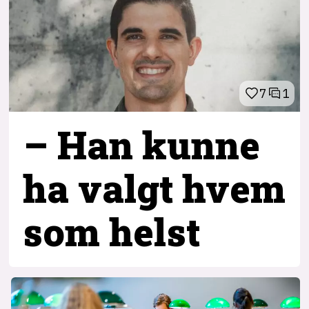
7
1
– Han kunne
ha valgt hvem
som helst