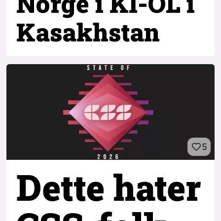
Norge i KI-OL i
Kasakhstan
5
Dette hater