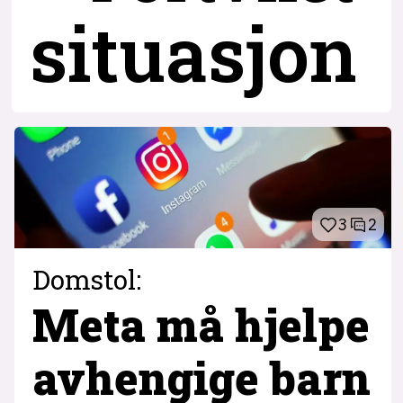
situasjon
3
2
Domstol:
Meta må hjelpe
avhengige barn