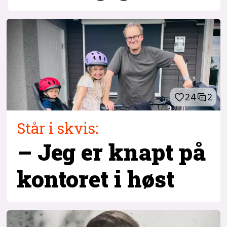
24
2
Står i skvis:
– Jeg er knapt på
kontoret i høst