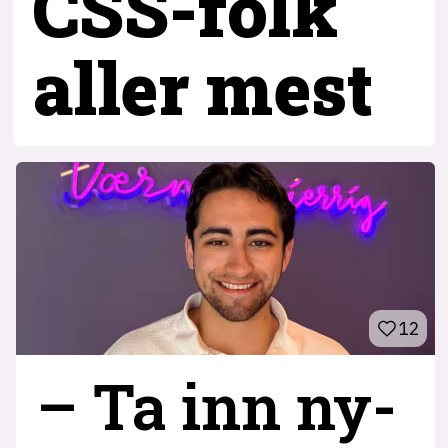
CSS-folk
aller mest
12
– Ta inn ny­