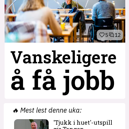
5
12
Vanskeligere
å få jobb
🔥
Mest lest denne uka:
'Tjukk i huet'-utspill