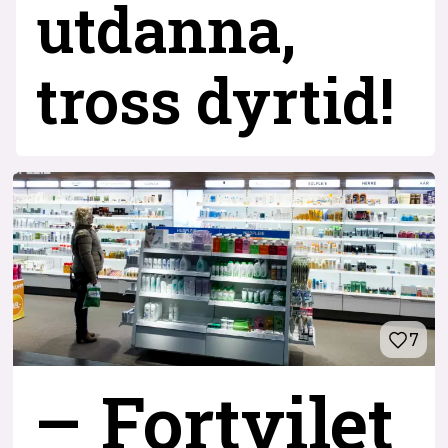
utdanna,
tross dyrtid!
7
– Fortvilet