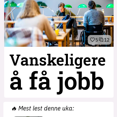
5
12
Vanskeligere
å få jobb
🔥
Mest lest denne uka: