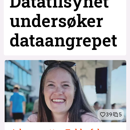
Datatilsynet
undersøker
dataangrepet
39
5