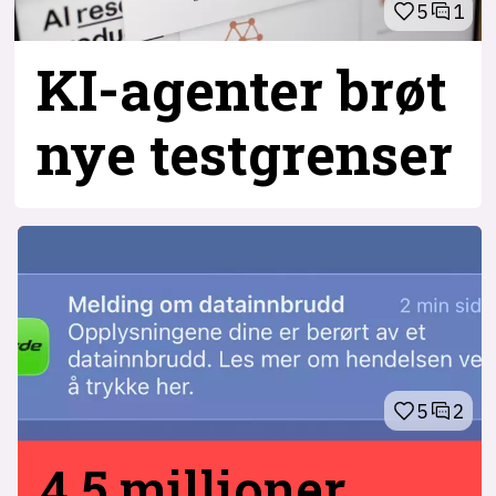
5
1
KI-agenter brøt
nye testgrenser
5
2
4,5 millioner