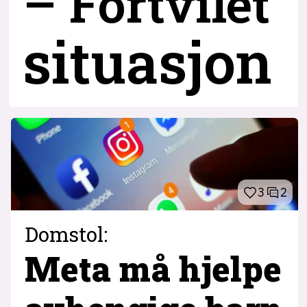
– Fortvilet
situasjon
3
2
Domstol:
Meta må hjelpe