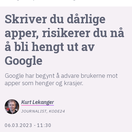
Skriver du dårlige
lys modus
apper, risikerer du nå
mørk modus
å bli hengt ut av
nyhetsbrev
kode24-klubben
Google
LinkedIn
Google har begynt å advare brukerne mot
Bluesky
apper som henger og krasjer.
Facebook
Kurt
Lekanger
annonsepriser
JOURNALIST, KODE24
annonseguide
suksesshistorier
06.03.2023 - 11:30