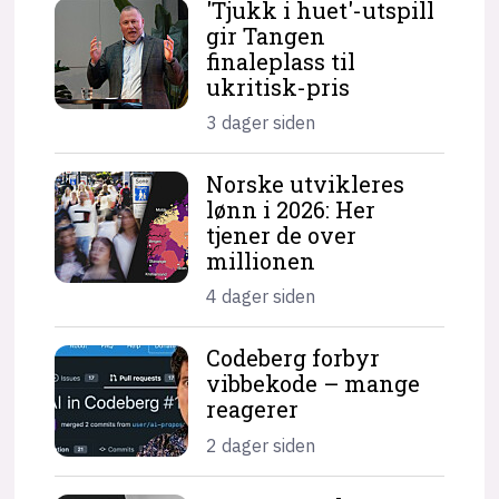
'Tjukk i huet'-utspill
gir Tangen
finaleplass til
ukritisk-pris
3 dager siden
Norske utvikleres
lønn i 2026: Her
tjener de over
millionen
4 dager siden
Codeberg forbyr
vibbekode – mange
reagerer
2 dager siden