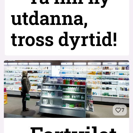
utdanna,
tross dyrtid!
7