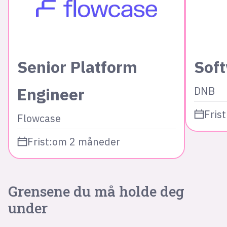
Senior Platform
Sof
Engineer
DNB
Frist
Flowcase
Frist:
om 2 måneder
Grensene du må holde deg
under