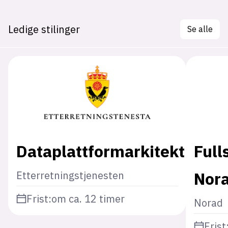
Ledige stilinger
Se alle
Dataplattformarkitekt
Full
Nor
Etterretningstjenesten
Frist:
om ca. 12 timer
Norad
Frist