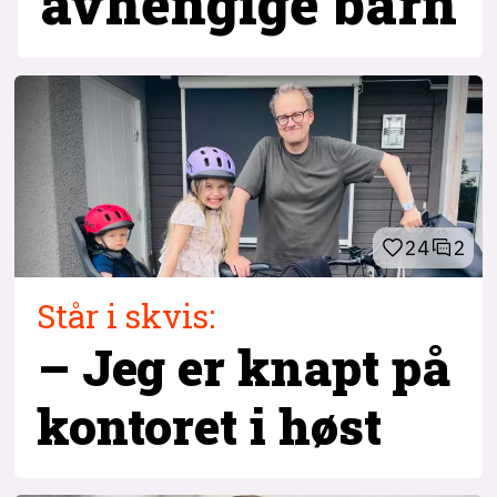
avhengige barn
24
2
Står i skvis:
– Jeg er knapt på
kontoret i høst