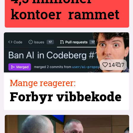
kontoer rammet
14
7
Mange reagerer:
Forbyr vibbekode