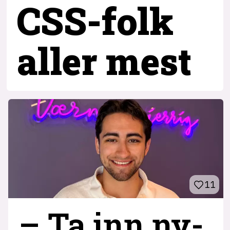
CSS-folk
aller mest
11
– Ta inn ny­