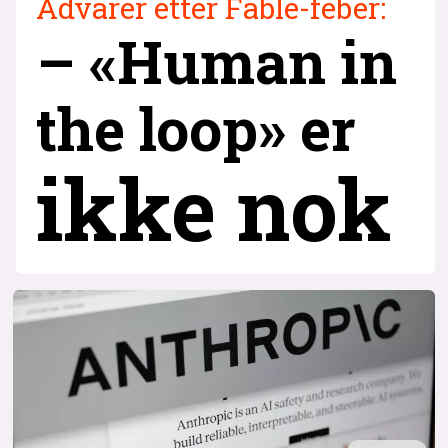
Advarer etter Fable-feber:
– «Human in
the loop» er
ikke nok