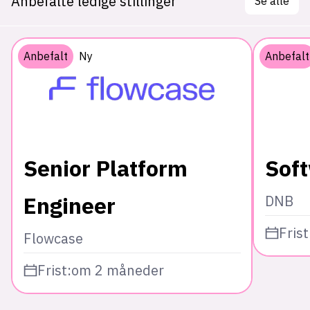
Anbefalte ledige stillinger
Se alle
Anbefalt
Ny
Anbefalt
Senior Platform
Sof
Engineer
DNB
Frist
Flowcase
Frist:
om 2 måneder