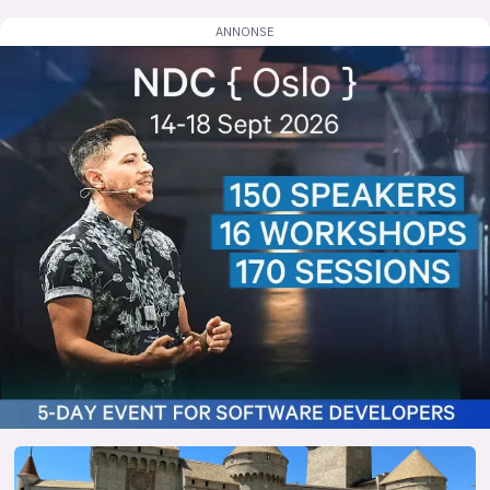
lys modus
mørk modus
nyhetsbrev
kode24-klubben
LinkedIn
Bluesky
Facebook
annonsepriser
annonseguide
suksesshistorier