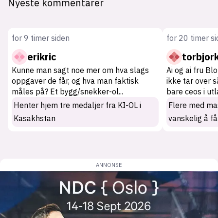
Nyeste kommentarer
for 9 timer siden
for 20 timer s
erikric
torbjor
Kunne man sagt noe mer om hva slags
Ai og ai fru Bl
oppgaver de får, og hva man faktisk
ikke tar over 
måles på? Et bygg/snekker-ol
...
bare ceos i ut
Henter hjem tre medaljer fra KI-OL i
Flere med mas
Kasakhstan
vanskelig å få