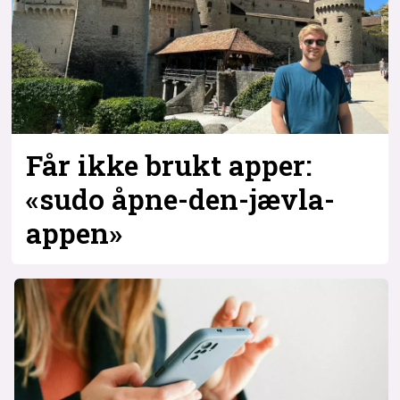
Bli firmapartner
Får ikke brukt apper:
«sudo åpne-den-jævla-
appen»