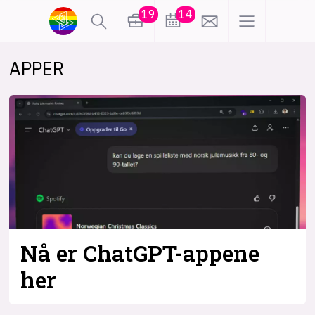
19
14
APPER
lønn
KI
karriere
meninger
utdanning
sikkerhet
kontor
frontend
backend
apputvikling
devops
IoT
design
Nå er ChatGPT-appene
tilgjengelighet
ukas koder
inn/ut
her
hobby