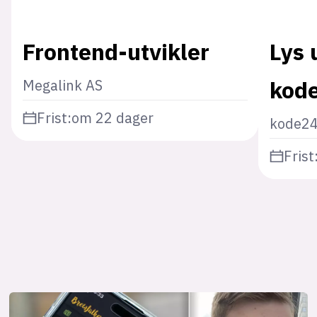
Frontend-utvikler
Lys 
kod
Megalink AS
Frist:
om 22 dager
kode2
Frist