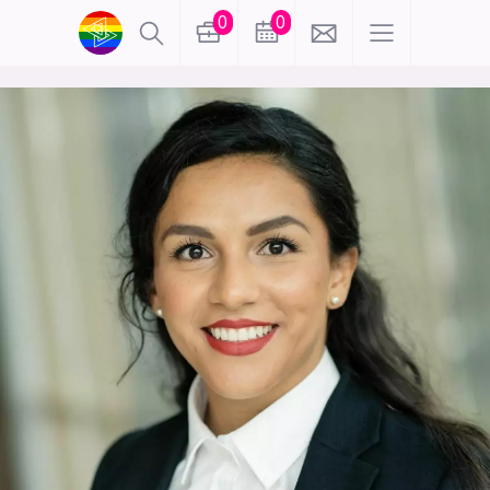
0
0
lønn
KI
karriere
meninger
utdanning
sikkerhet
kontor
frontend
backend
apputvikling
devops
IoT
design
tilgjengelighet
ukas koder
inn/ut
hobby