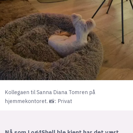
Kollegaen til Sanna Diana Tomren på
hjemmekontoret. 📸: Privat
Nå som Log4Shell ble kjent har det vært