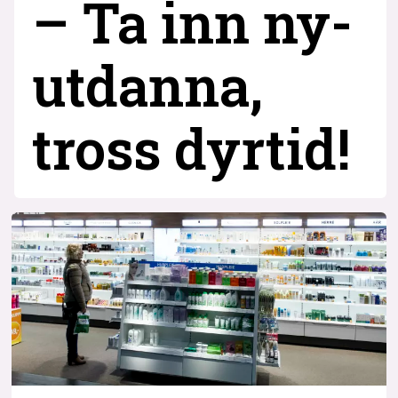
– Ta inn ny­
utdanna,
tross dyrtid!