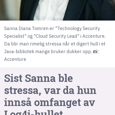
lys modus
mørk modus
Sanna Diana Tomren er "Technology Security
Specialist" og "Cloud Security Lead" i Accenture.
nyhetsbrev
Da blir man rimelig stressa når et digert hull i et
kode24-klubben
Java-bibliotek mange bruker dukker opp. 📸:
LinkedIn
Accenture
Bluesky
Facebook
Sist Sanna ble
stressa, var da hun
annonsepriser
innså omfanget av
annonseguide
suksesshistorier
Log4j-hullet